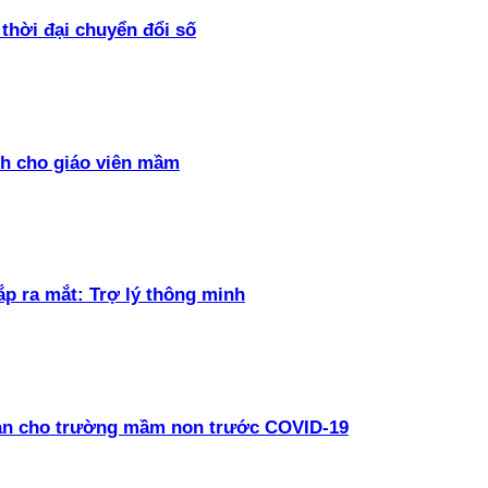
thời đại chuyển đổi số
h cho giáo viên mầm
ắp ra mắt: Trợ lý thông minh
oàn cho trường mầm non trước COVID-19