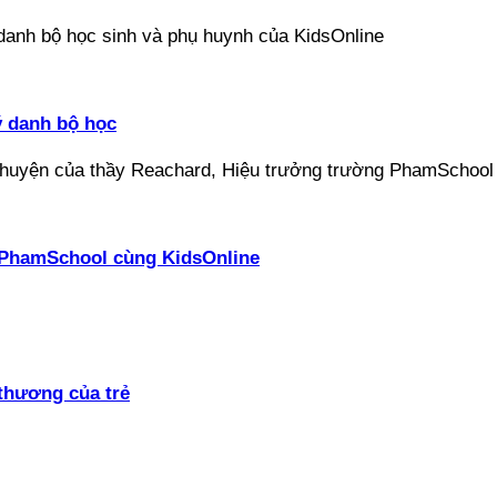
ý danh bộ học
ại PhamSchool cùng KidsOnline
thương của trẻ