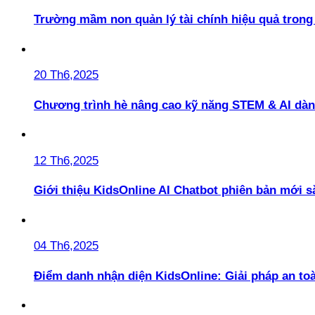
Trường mầm non quản lý tài chính hiệu quả trong 
20 Th6,2025
Chương trình hè nâng cao kỹ năng STEM & AI dàn
12 Th6,2025
Giới thiệu KidsOnline AI Chatbot phiên bản mới s
04 Th6,2025
Điểm danh nhận diện KidsOnline: Giải pháp an t