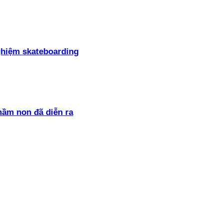
ghiệm skateboarding
mầm non đã diễn ra