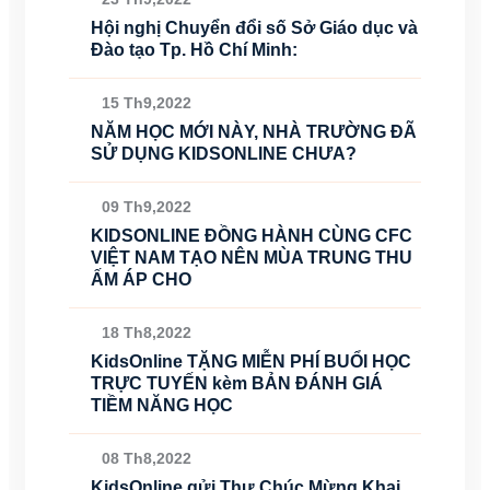
Hội nghị Chuyển đổi số Sở Giáo dục và
Đào tạo Tp. Hồ Chí Minh:
15 Th9,2022
NĂM HỌC MỚI NÀY, NHÀ TRƯỜNG ĐÃ
SỬ DỤNG KIDSONLINE CHƯA?
09 Th9,2022
KIDSONLINE ĐỒNG HÀNH CÙNG CFC
VIỆT NAM TẠO NÊN MÙA TRUNG THU
ẤM ÁP CHO
18 Th8,2022
KidsOnline TẶNG MIỄN PHÍ BUỔI HỌC
TRỰC TUYẾN kèm BẢN ĐÁNH GIÁ
TIỀM NĂNG HỌC
08 Th8,2022
KidsOnline gửi Thư Chúc Mừng Khai