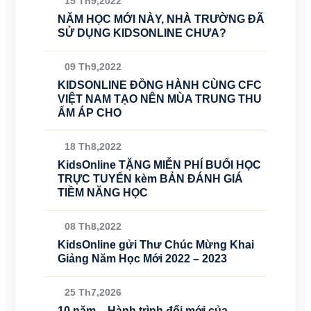
15 Th9,2022
NĂM HỌC MỚI NÀY, NHÀ TRƯỜNG ĐÃ
SỬ DỤNG KIDSONLINE CHƯA?
09 Th9,2022
KIDSONLINE ĐỒNG HÀNH CÙNG CFC
VIỆT NAM TẠO NÊN MÙA TRUNG THU
ẤM ÁP CHO
18 Th8,2022
KidsOnline TẶNG MIỄN PHÍ BUỔI HỌC
TRỰC TUYẾN kèm BẢN ĐÁNH GIÁ
TIỀM NĂNG HỌC
08 Th8,2022
KidsOnline gửi Thư Chúc Mừng Khai
Giảng Năm Học Mới 2022 – 2023
25 Th7,2026
10 năm – Hành trình đổi mới của