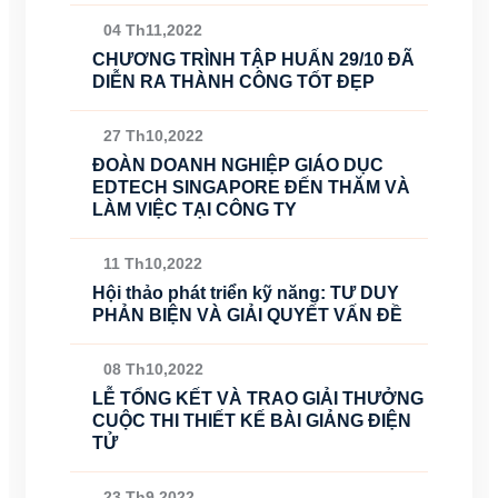
04 Th11,2022
CHƯƠNG TRÌNH TẬP HUẤN 29/10 ĐÃ
DIỄN RA THÀNH CÔNG TỐT ĐẸP
27 Th10,2022
ĐOÀN DOANH NGHIỆP GIÁO DỤC
EDTECH SINGAPORE ĐẾN THĂM VÀ
LÀM VIỆC TẠI CÔNG TY
11 Th10,2022
Hội thảo phát triển kỹ năng: TƯ DUY
PHẢN BIỆN VÀ GIẢI QUYẾT VẤN ĐỀ
08 Th10,2022
LỄ TỔNG KẾT VÀ TRAO GIẢI THƯỞNG
CUỘC THI THIẾT KẾ BÀI GIẢNG ĐIỆN
TỬ
23 Th9,2022