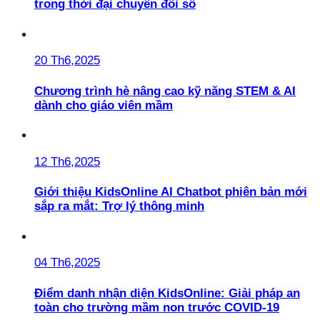
trong thời đại chuyển đổi số
20 Th6,2025
Chương trình hè nâng cao kỹ năng STEM & AI
dành cho giáo viên mầm
12 Th6,2025
Giới thiệu KidsOnline AI Chatbot phiên bản mới
sắp ra mắt: Trợ lý thông minh
04 Th6,2025
Điểm danh nhận diện KidsOnline: Giải pháp an
toàn cho trường mầm non trước COVID-19