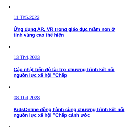
11 Th5,2023
Ứng dụng AR, VR trong giáo dục mầm non ở
tỉnh vùng cao thể hiện
13 Th4,2023
Cập nhật tiến độ tài trợ chương trình kết nối
nguồn lực xã hội "Chắp
08 Th4,2023
KidsOnline đồng hành cùng chương trình kết nối
nguồn lực xã hội "Chắp cánh ước