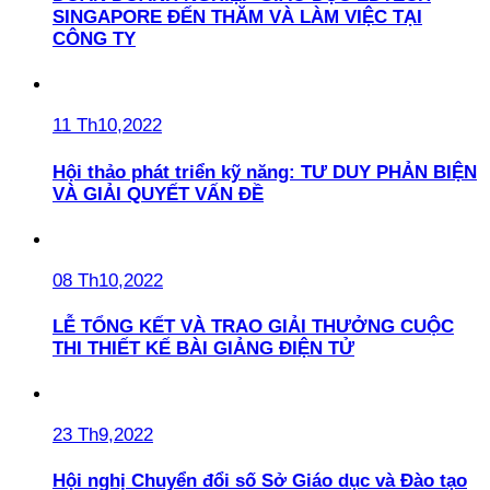
SINGAPORE ĐẾN THĂM VÀ LÀM VIỆC TẠI
CÔNG TY
11 Th10,2022
Hội thảo phát triển kỹ năng: TƯ DUY PHẢN BIỆN
VÀ GIẢI QUYẾT VẤN ĐỀ
08 Th10,2022
LỄ TỔNG KẾT VÀ TRAO GIẢI THƯỞNG CUỘC
THI THIẾT KẾ BÀI GIẢNG ĐIỆN TỬ
23 Th9,2022
Hội nghị Chuyển đổi số Sở Giáo dục và Đào tạo