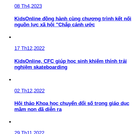
08 Th4,2023
KidsOnline đồng hành cùng chương trình kết nối
nguồn lực xã hội "Chắp cánh ước
17 Th12,2022
KidsOnline, CFC giúp học sinh khiếm thính trải
nghiệm skateboarding
02 Th12,2022
Hội thảo Khoa học chuyển đổi số trong giáo dục
mầm non đã diễn ra
29 Th11,2022