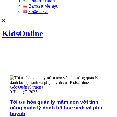
United States
Bahasa Melayu
ພາສາລາວ
KidsOnline
Tối ưu hóa quản lý mầm non với tính năng quản lý danh bộ học 
Góc Quản lý trường
9 Tháng 7, 2025
Tối ưu hóa quản lý mầm non với tính
năng quản lý danh bộ học sinh và phụ
huynh