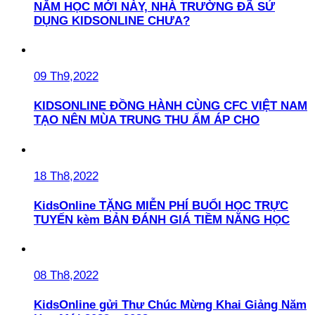
NĂM HỌC MỚI NÀY, NHÀ TRƯỜNG ĐÃ SỬ
DỤNG KIDSONLINE CHƯA?
09 Th9,2022
KIDSONLINE ĐỒNG HÀNH CÙNG CFC VIỆT NAM
TẠO NÊN MÙA TRUNG THU ẤM ÁP CHO
18 Th8,2022
KidsOnline TẶNG MIỄN PHÍ BUỔI HỌC TRỰC
TUYẾN kèm BẢN ĐÁNH GIÁ TIỀM NĂNG HỌC
08 Th8,2022
KidsOnline gửi Thư Chúc Mừng Khai Giảng Năm