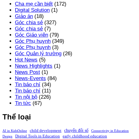
Cha mẹ cần biết
(172)
Digital Solution
(1)
Giáo án
(18)
Góc chia sẻ
(327)
Góc chia sẻ
(7)
Góc Giáo viên
(79)
Góc Phụ huynh
(349)
Góc Phụ huynh
(3)
Góc Quản lý trường
(26)
Hot News
(5)
News Highlights
(1)
News Post
(1)
News-Events
(84)
Tin báo chí
(34)
Tin báo chí
(11)
Tin nội bộ
(226)
Tin tức
(67)
Thể loại
chuyển đổi số
child development
AI in KidsOnline
Connectivity in Education
Digital Tools in Education
early childhood education
Design