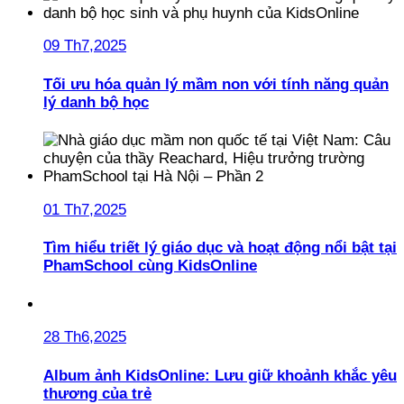
09 Th7,2025
Tối ưu hóa quản lý mầm non với tính năng quản
lý danh bộ học
01 Th7,2025
Tìm hiểu triết lý giáo dục và hoạt động nổi bật tại
PhamSchool cùng KidsOnline
28 Th6,2025
Album ảnh KidsOnline: Lưu giữ khoảnh khắc yêu
thương của trẻ