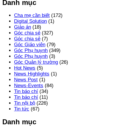
Danh mục
Cha mẹ cần biết
(172)
Digital Solution
(1)
Giáo án
(18)
Góc chia sẻ
(327)
Góc chia sẻ
(7)
Góc Giáo viên
(79)
Góc Phụ huynh
(349)
Góc Phụ huynh
(3)
Góc Quản lý trường
(26)
Hot News
(5)
News Highlights
(1)
News Post
(1)
News-Events
(84)
Tin báo chí
(34)
Tin báo chí
(11)
Tin nội bộ
(226)
Tin tức
(67)
Danh mục