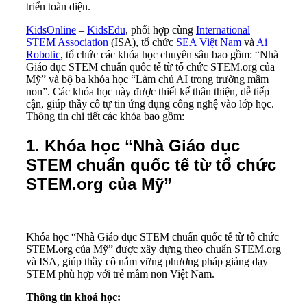
triển toàn diện.
KidsOnline
–
KidsEdu
, phối hợp cùng
International
STEM Association
(ISA), tổ chức
SEA Việt Nam
và
Ai
Robotic
, tổ chức các khóa học chuyên sâu bao gồm: “Nhà
Giáo dục STEM chuẩn quốc tế từ tổ chức STEM.org của
Mỹ” và bộ ba khóa học “Làm chủ AI trong trường mầm
non”. Các khóa học này được thiết kế thân thiện, dễ tiếp
cận, giúp thầy cô tự tin ứng dụng công nghệ vào lớp học.
Thông tin chi tiết các khóa bao gồm:
1. Khóa học “Nhà Giáo dục
STEM chuẩn quốc tế từ tổ chức
STEM.org của Mỹ”
Khóa học “Nhà Giáo dục STEM chuẩn quốc tế từ tổ chức
STEM.org của Mỹ” được xây dựng theo chuẩn STEM.org
và ISA, giúp thầy cô nắm vững phương pháp giảng dạy
STEM phù hợp với trẻ mầm non Việt Nam.
Thông tin khoá học: