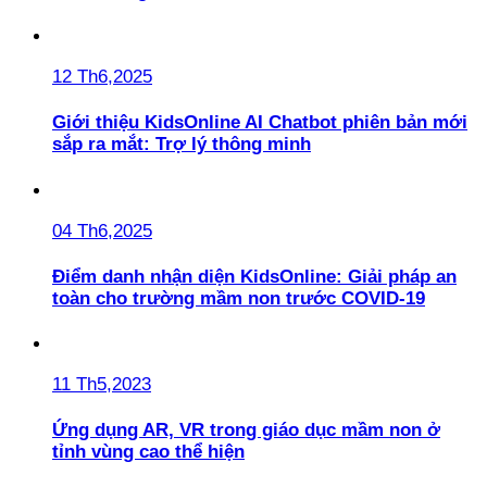
12 Th6,2025
Giới thiệu KidsOnline AI Chatbot phiên bản mới
sắp ra mắt: Trợ lý thông minh
04 Th6,2025
Điểm danh nhận diện KidsOnline: Giải pháp an
toàn cho trường mầm non trước COVID-19
11 Th5,2023
Ứng dụng AR, VR trong giáo dục mầm non ở
tỉnh vùng cao thể hiện