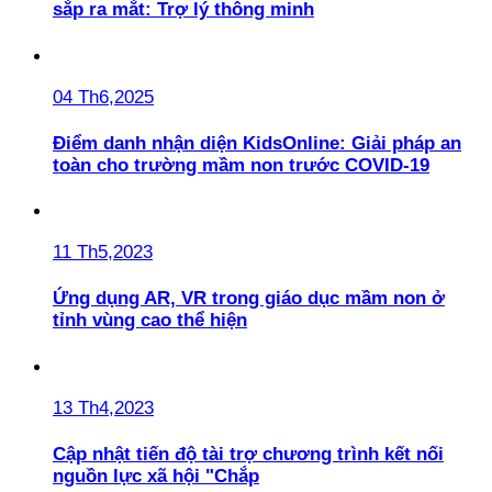
sắp ra mắt: Trợ lý thông minh
04 Th6,2025
Điểm danh nhận diện KidsOnline: Giải pháp an
toàn cho trường mầm non trước COVID-19
11 Th5,2023
Ứng dụng AR, VR trong giáo dục mầm non ở
tỉnh vùng cao thể hiện
13 Th4,2023
Cập nhật tiến độ tài trợ chương trình kết nối
nguồn lực xã hội "Chắp