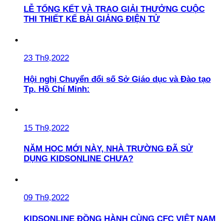
LỄ TỔNG KẾT VÀ TRAO GIẢI THƯỞNG CUỘC
THI THIẾT KẾ BÀI GIẢNG ĐIỆN TỬ
23 Th9,2022
Hội nghị Chuyển đổi số Sở Giáo dục và Đào tạo
Tp. Hồ Chí Minh:
15 Th9,2022
NĂM HỌC MỚI NÀY, NHÀ TRƯỜNG ĐÃ SỬ
DỤNG KIDSONLINE CHƯA?
09 Th9,2022
KIDSONLINE ĐỒNG HÀNH CÙNG CFC VIỆT NAM