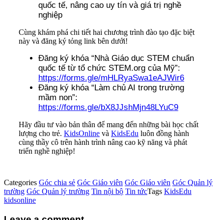
quốc tế, nâng cao uy tín và giá trị nghề
nghiệp
Cùng khám phá chi tiết hai chương trình đào tạo đặc biệt
này và đăng ký tỏng link bên dưới!
Đăng ký khóa “Nhà Giáo dục STEM chuẩn
quốc tế từ tổ chức STEM.org của Mỹ”:
https://forms.gle/mHLRyaSwa1eAJWir6
Đăng ký khóa “Làm chủ AI trong trường
mầm non”:
https://forms.gle/bX8JJshMjn48LYuC9
Hãy đầu tư vào bản thân để mang đến những bài học chất
lượng cho trẻ.
KidsOnline
và
KidsEdu
luôn đồng hành
cùng thầy cô trên hành trình nâng cao kỹ năng và phát
triển nghề nghiệp!
Categories
Góc chia sẻ
Góc Giáo viên
Góc Giáo viên
Góc Quản lý
trường
Góc Quản lý trường
Tin nội bộ
Tin tức
Tags
KidsEdu
kidsonline
Leave a comment