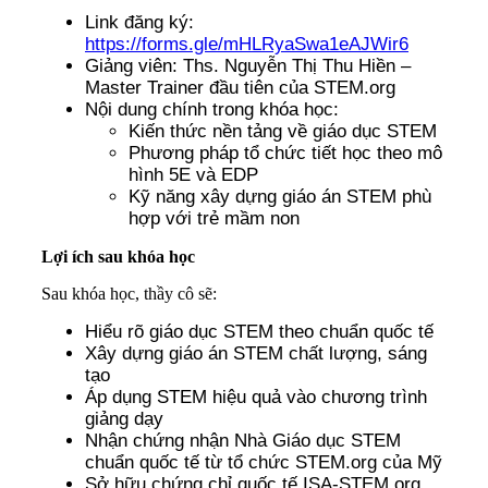
Link đăng ký:
https://forms.gle/mHLRyaSwa1eAJWir6
Giảng viên: Ths. Nguyễn Thị Thu Hiền –
Master Trainer đầu tiên của STEM.org
Nội dung chính trong khóa học:
Kiến thức nền tảng về giáo dục STEM
Phương pháp tổ chức tiết học theo mô
hình 5E và EDP
Kỹ năng xây dựng giáo án STEM phù
hợp với trẻ mầm non
Lợi ích sau khóa học
Sau khóa học, thầy cô sẽ:
Hiểu rõ giáo dục STEM theo chuẩn quốc tế
Xây dựng giáo án STEM chất lượng, sáng
tạo
Áp dụng STEM hiệu quả vào chương trình
giảng dạy
Nhận chứng nhận Nhà Giáo dục STEM
chuẩn quốc tế từ tổ chức STEM.org của Mỹ
Sở hữu chứng chỉ quốc tế ISA-STEM.org