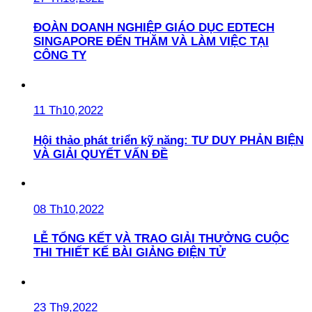
ĐOÀN DOANH NGHIỆP GIÁO DỤC EDTECH
SINGAPORE ĐẾN THĂM VÀ LÀM VIỆC TẠI
CÔNG TY
11 Th10,2022
Hội thảo phát triển kỹ năng: TƯ DUY PHẢN BIỆN
VÀ GIẢI QUYẾT VẤN ĐỀ
08 Th10,2022
LỄ TỔNG KẾT VÀ TRAO GIẢI THƯỞNG CUỘC
THI THIẾT KẾ BÀI GIẢNG ĐIỆN TỬ
23 Th9,2022