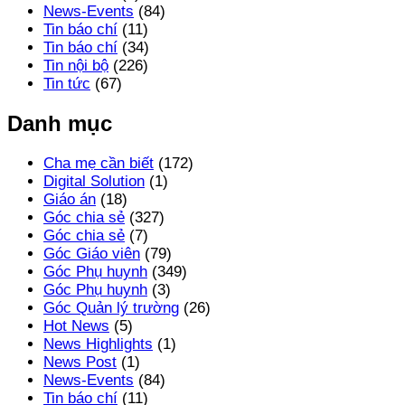
News-Events
(84)
Tin báo chí
(11)
Tin báo chí
(34)
Tin nội bộ
(226)
Tin tức
(67)
Danh mục
Cha mẹ cần biết
(172)
Digital Solution
(1)
Giáo án
(18)
Góc chia sẻ
(327)
Góc chia sẻ
(7)
Góc Giáo viên
(79)
Góc Phụ huynh
(349)
Góc Phụ huynh
(3)
Góc Quản lý trường
(26)
Hot News
(5)
News Highlights
(1)
News Post
(1)
News-Events
(84)
Tin báo chí
(11)