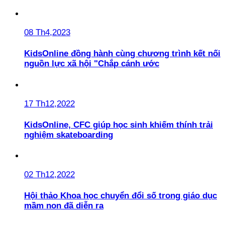
08 Th4,2023
KidsOnline đồng hành cùng chương trình kết nối
nguồn lực xã hội "Chắp cánh ước
17 Th12,2022
KidsOnline, CFC giúp học sinh khiếm thính trải
nghiệm skateboarding
02 Th12,2022
Hội thảo Khoa học chuyển đổi số trong giáo dục
mầm non đã diễn ra