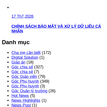
17 Th7,2026
CHÍNH SÁCH BẢO MẬT VÀ XỬ LÝ DỮ LIỆU CÁ
NHÂN
Danh mục
Cha mẹ cần biết
(172)
Digital Solution
(1)
Giáo án
(18)
Góc chia sẻ
(327)
Góc chia sẻ
(7)
Góc Giáo viên
(79)
Góc Phụ huynh
(349)
Góc Phụ huynh
(3)
Góc Quản lý trường
(26)
Hot News
(5)
News Highlights
(1)
News Post
(1)