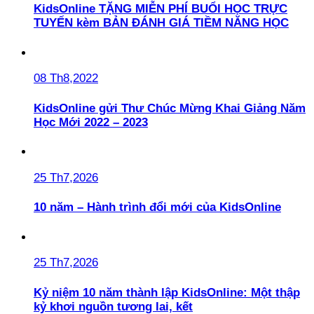
KidsOnline TẶNG MIỄN PHÍ BUỔI HỌC TRỰC
TUYẾN kèm BẢN ĐÁNH GIÁ TIỀM NĂNG HỌC
08 Th8,2022
KidsOnline gửi Thư Chúc Mừng Khai Giảng Năm
Học Mới 2022 – 2023
25 Th7,2026
10 năm – Hành trình đổi mới của KidsOnline
25 Th7,2026
Kỷ niệm 10 năm thành lập KidsOnline: Một thập
kỷ khơi nguồn tương lai, kết