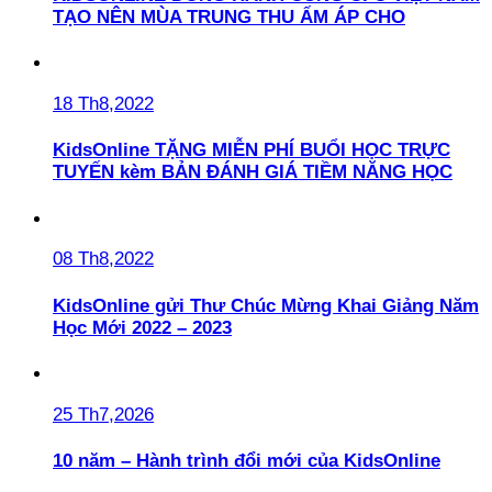
TẠO NÊN MÙA TRUNG THU ẤM ÁP CHO
18 Th8,2022
KidsOnline TẶNG MIỄN PHÍ BUỔI HỌC TRỰC
TUYẾN kèm BẢN ĐÁNH GIÁ TIỀM NĂNG HỌC
08 Th8,2022
KidsOnline gửi Thư Chúc Mừng Khai Giảng Năm
Học Mới 2022 – 2023
25 Th7,2026
10 năm – Hành trình đổi mới của KidsOnline