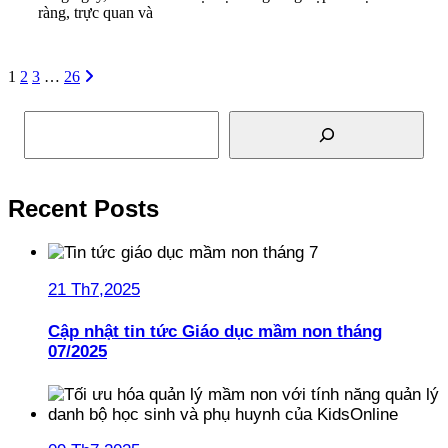
ràng, trực quan và
Read More
1
2
3
…
26
Tìm kiếm
Recent Posts
21 Th7,2025
Cập nhật tin tức Giáo dục mầm non tháng
07/2025