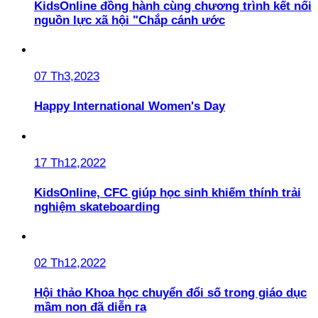
KidsOnline đồng hành cùng chương trình kết nối
nguồn lực xã hội "Chắp cánh ước
07 Th3,2023
Happy International Women's Day
17 Th12,2022
KidsOnline, CFC giúp học sinh khiếm thính trải
nghiệm skateboarding
02 Th12,2022
Hội thảo Khoa học chuyển đổi số trong giáo dục
mầm non đã diễn ra