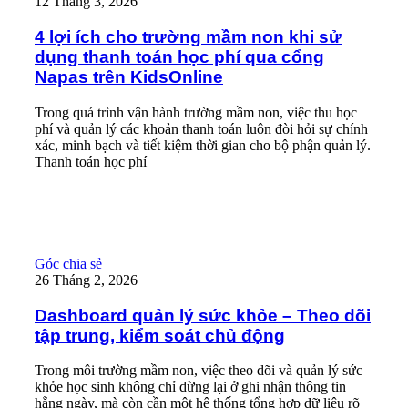
12 Tháng 3, 2026
4 lợi ích cho trường mầm non khi sử
dụng thanh toán học phí qua cổng
Napas trên KidsOnline
Trong quá trình vận hành trường mầm non, việc thu học
phí và quản lý các khoản thanh toán luôn đòi hỏi sự chính
xác, minh bạch và tiết kiệm thời gian cho bộ phận quản lý.
Thanh toán học phí
Read More
Dashboard quản lý sức khỏe – Theo dõi tập trung, kiểm soát ch
Góc chia sẻ
26 Tháng 2, 2026
Dashboard quản lý sức khỏe – Theo dõi
tập trung, kiểm soát chủ động
Trong môi trường mầm non, việc theo dõi và quản lý sức
khỏe học sinh không chỉ dừng lại ở ghi nhận thông tin
hằng ngày, mà còn cần một hệ thống tổng hợp dữ liệu rõ