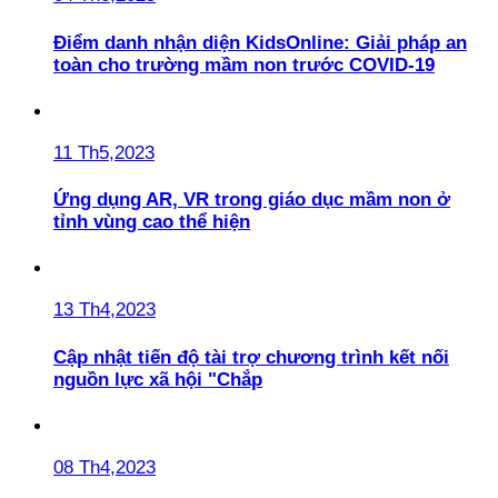
Điểm danh nhận diện KidsOnline: Giải pháp an
toàn cho trường mầm non trước COVID-19
11 Th5,2023
Ứng dụng AR, VR trong giáo dục mầm non ở
tỉnh vùng cao thể hiện
13 Th4,2023
Cập nhật tiến độ tài trợ chương trình kết nối
nguồn lực xã hội "Chắp
08 Th4,2023