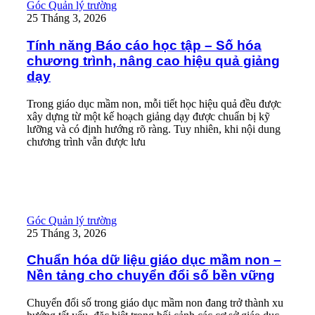
Tính năng Báo cáo học tập – Số hóa chương trình, nâng cao hiệ
Góc Quản lý trường
25 Tháng 3, 2026
Tính năng Báo cáo học tập – Số hóa
chương trình, nâng cao hiệu quả giảng
dạy
Trong giáo dục mầm non, mỗi tiết học hiệu quả đều được
xây dựng từ một kế hoạch giảng dạy được chuẩn bị kỹ
lưỡng và có định hướng rõ ràng. Tuy nhiên, khi nội dung
chương trình vẫn được lưu
Read More
Chuẩn hóa dữ liệu giáo dục mầm non – Nền tảng cho chuyển đổ
Góc Quản lý trường
25 Tháng 3, 2026
Chuẩn hóa dữ liệu giáo dục mầm non –
Nền tảng cho chuyển đổi số bền vững
Chuyển đổi số trong giáo dục mầm non đang trở thành xu