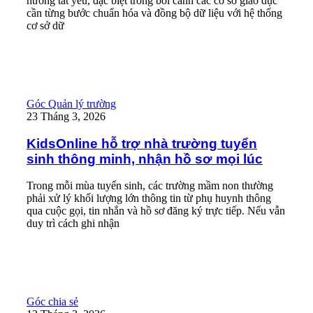
hướng tất yếu, đặc biệt trong bối cảnh các cơ sở giáo dục
cần từng bước chuẩn hóa và đồng bộ dữ liệu với hệ thống
cơ sở dữ
Read More
KidsOnline hỗ trợ nhà trường tuyển sinh thông minh, nhận hồ sơ
Góc Quản lý trường
23 Tháng 3, 2026
KidsOnline hỗ trợ nhà trường tuyển
sinh thông minh, nhận hồ sơ mọi lúc
Trong mỗi mùa tuyển sinh, các trường mầm non thường
phải xử lý khối lượng lớn thông tin từ phụ huynh thông
qua cuộc gọi, tin nhắn và hồ sơ đăng ký trực tiếp. Nếu vẫn
duy trì cách ghi nhận
Read More
4 lợi ích cho trường mầm non khi sử dụng thanh toán học phí q
Góc chia sẻ