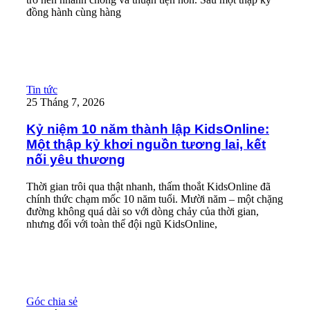
đồng hành cùng hàng
Read More
Kỷ niệm 10 năm thành lập KidsOnline: Một thập kỷ khơi nguồn t
Tin tức
25 Tháng 7, 2026
Kỷ niệm 10 năm thành lập KidsOnline:
Một thập kỷ khơi nguồn tương lai, kết
nối yêu thương
Thời gian trôi qua thật nhanh, thấm thoắt KidsOnline đã
chính thức chạm mốc 10 năm tuổi. Mười năm – một chặng
đường không quá dài so với dòng chảy của thời gian,
nhưng đối với toàn thể đội ngũ KidsOnline,
Read More
CHÍNH SÁCH BẢO MẬT VÀ XỬ LÝ DỮ LIỆU CÁ NHÂN
Góc chia sẻ