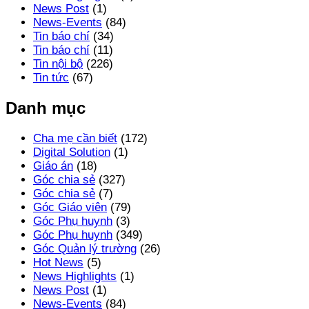
News Post
(1)
News-Events
(84)
Tin báo chí
(34)
Tin báo chí
(11)
Tin nội bộ
(226)
Tin tức
(67)
Danh mục
Cha mẹ cần biết
(172)
Digital Solution
(1)
Giáo án
(18)
Góc chia sẻ
(327)
Góc chia sẻ
(7)
Góc Giáo viên
(79)
Góc Phụ huynh
(3)
Góc Phụ huynh
(349)
Góc Quản lý trường
(26)
Hot News
(5)
News Highlights
(1)
News Post
(1)
News-Events
(84)