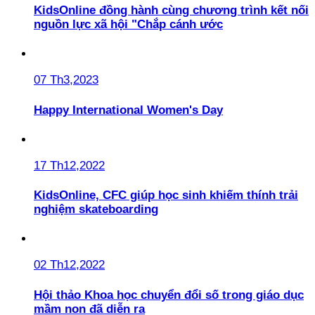
KidsOnline đồng hành cùng chương trình kết nối
nguồn lực xã hội "Chắp cánh ước
07 Th3,2023
Happy International Women's Day
17 Th12,2022
KidsOnline, CFC giúp học sinh khiếm thính trải
nghiệm skateboarding
02 Th12,2022
Hội thảo Khoa học chuyển đổi số trong giáo dục
mầm non đã diễn ra