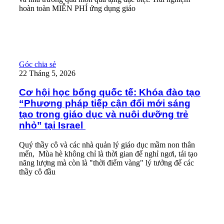
hoàn toàn MIỄN PHÍ ứng dụng giáo
Read More
Cơ hội học bổng quốc tế: Khóa đào tạo “Phương pháp tiếp cận đổi
Góc chia sẻ
22 Tháng 5, 2026
Cơ hội học bổng quốc tế: Khóa đào tạo
“Phương pháp tiếp cận đổi mới sáng
tạo trong giáo dục và nuôi dưỡng trẻ
nhỏ” tại Israel
Quý thầy cô và các nhà quản lý giáo dục mầm non thân
mến, Mùa hè không chỉ là thời gian để nghỉ ngơi, tái tạo
năng lượng mà còn là "thời điểm vàng" lý tưởng để các
thầy cô đầu
Read More