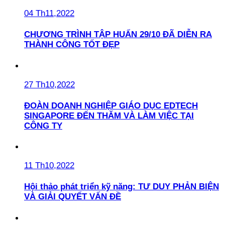
04 Th11,2022
CHƯƠNG TRÌNH TẬP HUẤN 29/10 ĐÃ DIỄN RA
THÀNH CÔNG TỐT ĐẸP
27 Th10,2022
ĐOÀN DOANH NGHIỆP GIÁO DỤC EDTECH
SINGAPORE ĐẾN THĂM VÀ LÀM VIỆC TẠI
CÔNG TY
11 Th10,2022
Hội thảo phát triển kỹ năng: TƯ DUY PHẢN BIỆN
VÀ GIẢI QUYẾT VẤN ĐỀ