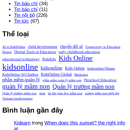
Tin báo chí
(34)
Tin báo chí
(11)
Tin nội bộ
(226)
Tin tức
(67)
Thể loại
chuyển đổi số
child development
AI in KidsOnline
Connectivity in Education
Digital Tools in Education
early childhood education
Design
Kids Online
educational technology
KidsEdu
kidsonline
kidsonline
Kids Online
kidsonline10nam
KidsOnline Global
KidsOnline AI Chatbot
Marketing
phần mềm quản lý
Preschool Education
phần mềm quản lý mầm non
quản lý mầm non
Quản lý trường mầm non
Quản lý trường mầm non
stem
tin tức giáo dục mầm non
trường mầm non hiện đại
Vietnam kindergartens
Bình luận gần đây
Kidearn
trong
When does this sunset? the right info
at