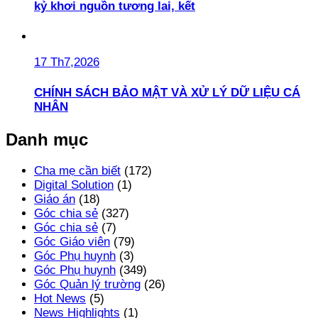
kỷ khơi nguồn tương lai, kết
17 Th7,2026
CHÍNH SÁCH BẢO MẬT VÀ XỬ LÝ DỮ LIỆU CÁ
NHÂN
Danh mục
Cha mẹ cần biết
(172)
Digital Solution
(1)
Giáo án
(18)
Góc chia sẻ
(327)
Góc chia sẻ
(7)
Góc Giáo viên
(79)
Góc Phụ huynh
(3)
Góc Phụ huynh
(349)
Góc Quản lý trường
(26)
Hot News
(5)
News Highlights
(1)