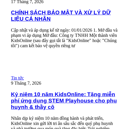
17 Tháng 7, 2026
CHÍNH SÁCH BẢO MẬT VÀ XỬ LÝ DỮ
LIỆU CÁ NHÂN
Cập nhật và áp dụng kể từ ngày: 01/01/2026 1. Mở đầu và
phạm vi áp dụng Mở đầu: Công ty TNHH Một thành viên
KidsOnline (sau đây gọi tắt là "KidsOnline" hoặc "Chúng
tôi") cam kết bảo vệ quyền riêng tư
Read More
Kỷ niệm 10 năm KidsOnline: Tặng miễn phí ứng dụng STEM Pl
Tin tức
9 Tháng 7, 2026
Kỷ niệm 10 năm KidsOnline: Tặng miễn
phí ứng dụng STEM Playhouse cho phụ
huynh & thầy cô
Nhân dịp kỷ niệm 10 năm đồng hành và phát triển,
KidsOnline xin gửi lời tri ân sâu sắc đến quý phụ huynh
và nhà trường qua món quà tặng đặc biệt: Trải nghiệm