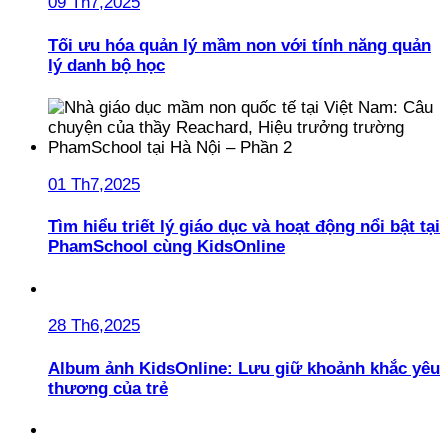
09 Th7,2025
Tối ưu hóa quản lý mầm non với tính năng quản
lý danh bộ học
01 Th7,2025
Tìm hiểu triết lý giáo dục và hoạt động nổi bật tại
PhamSchool cùng KidsOnline
28 Th6,2025
Album ảnh KidsOnline: Lưu giữ khoảnh khắc yêu
thương của trẻ