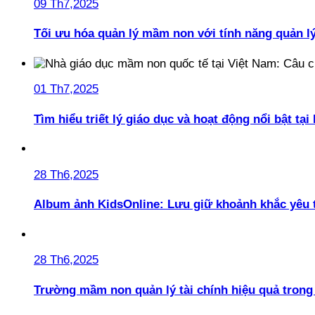
09 Th7,2025
Tối ưu hóa quản lý mầm non với tính năng quản l
01 Th7,2025
Tìm hiểu triết lý giáo dục và hoạt động nổi bật t
28 Th6,2025
Album ảnh KidsOnline: Lưu giữ khoảnh khắc yêu 
28 Th6,2025
Trường mầm non quản lý tài chính hiệu quả trong 