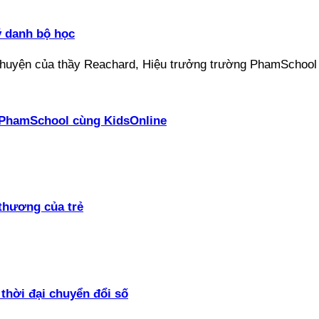
ý danh bộ học
ại PhamSchool cùng KidsOnline
thương của trẻ
thời đại chuyển đổi số