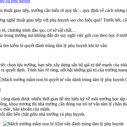
ờng và phụ huynh
thuật giao tiếp, trường cần hiểu rõ quy tắc – quy định về cách tương 
ng nghệ thuật giao tiếp với phụ huynh sao cho hiệu quả? Trước hết, 
ị trí, chương trình đào tạo, cơ sở vật chất…
o trong trường mà không đắn đo suy nghĩ việc gửi con theo học ở trườ
à tìm kiếm bí quyết đánh trúng tâm lý phụ huynh khi tư vấn:
c chọn lựa trường, bạn nên xây dựng sẵn bộ giá trị thế mạnh của nhà t
 quyết định. Trình bày rõ ràng, nổi bật những giá trị của trường mang
g
i cũng dành được nhiều thời gian để tìm hiểu kỹ về môi trường học tập
ỗng, khoa trương thì nhà trường cần đóng vai trò tư vấn tâm lý chân t
hắc mắc, băn khoăn của mình.
nối dần bền chặt giữa nhà trường và phụ huynh.