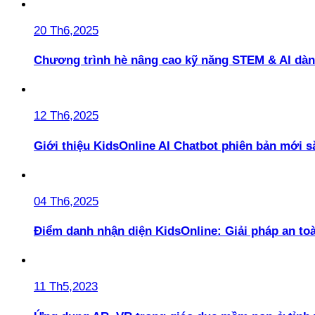
20 Th6,2025
Chương trình hè nâng cao kỹ năng STEM & AI dàn
12 Th6,2025
Giới thiệu KidsOnline AI Chatbot phiên bản mới s
04 Th6,2025
Điểm danh nhận diện KidsOnline: Giải pháp an t
11 Th5,2023