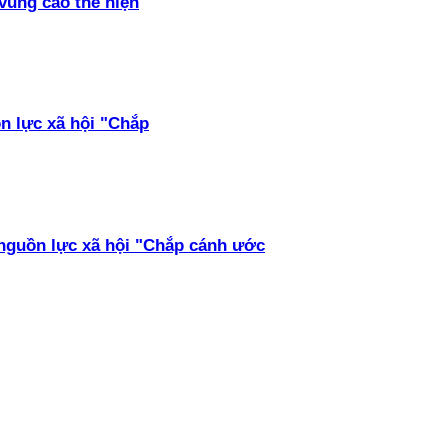
vùng cao thể hiện
ồn lực xã hội "Chắp
 nguồn lực xã hội "Chắp cánh ước