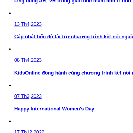
Ứng dụng AR, VR trong giáo dục mầm non ở tỉnh 
13 Th4,2023
Cập nhật tiến độ tài trợ chương trình kết nối ngu
08 Th4,2023
KidsOnline đồng hành cùng chương trình kết nối
07 Th3,2023
Happy International Women's Day
17 Th12,2022