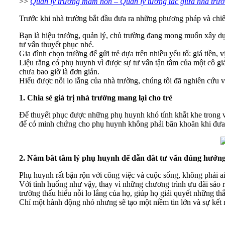
>>
Quản lý trường mầm non – Quản lý tương tác giữa nhà trư
Trước khi nhà trường bắt đầu đưa ra những phương pháp và chiến 
Bạn là hiệu trưởng, quản lý, chủ trường đang mong muốn xây dự
tư vấn thuyết phục nhé.
Gia đình chọn trường để gửi trẻ dựa trên nhiều yếu tố: giá tiền, v
Liệu rằng có phụ huynh vì được sự tư vấn tận tâm của một cô giá
chưa bao giờ là đơn giản.
Hiểu được nỗi lo lắng của nhà trường, chúng tôi đã nghiên cứu v
1. Chia sẻ giá trị nhà trường mang lại cho trẻ
Để thuyết phục được những phụ huynh khó tính khắt khe trong việ
để có minh chứng cho phụ huynh không phải băn khoăn khi đưa ra
2. Nắm bắt tâm lý phụ huynh để dẫn dắt tư vấn đúng hướn
Phụ huynh rất bận rộn với công việc và cuộc sống, không phải a
Với tình huống như vậy, thay vì những chương trình ưu đãi sáo r
trường thấu hiểu nỗi lo lắng của họ, giúp họ giải quyết những t
Chỉ một hành động nhỏ nhưng sẽ tạo một niềm tin lớn và sự kết 