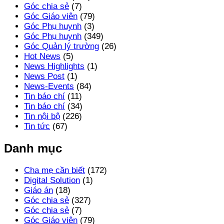
Góc chia sẻ
(7)
Góc Giáo viên
(79)
Góc Phụ huynh
(3)
Góc Phụ huynh
(349)
Góc Quản lý trường
(26)
Hot News
(5)
News Highlights
(1)
News Post
(1)
News-Events
(84)
Tin báo chí
(11)
Tin báo chí
(34)
Tin nội bộ
(226)
Tin tức
(67)
Danh mục
Cha mẹ cần biết
(172)
Digital Solution
(1)
Giáo án
(18)
Góc chia sẻ
(327)
Góc chia sẻ
(7)
Góc Giáo viên
(79)