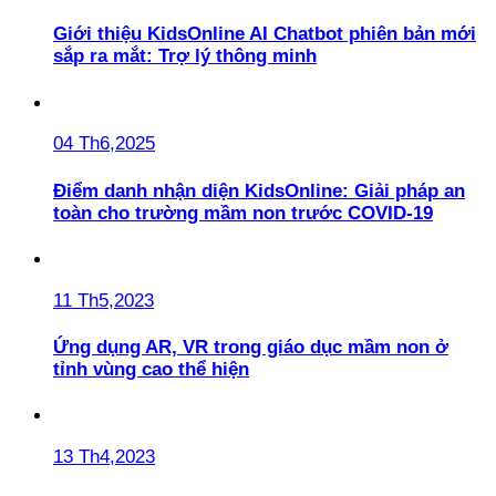
Giới thiệu KidsOnline AI Chatbot phiên bản mới
sắp ra mắt: Trợ lý thông minh
04 Th6,2025
Điểm danh nhận diện KidsOnline: Giải pháp an
toàn cho trường mầm non trước COVID-19
11 Th5,2023
Ứng dụng AR, VR trong giáo dục mầm non ở
tỉnh vùng cao thể hiện
13 Th4,2023