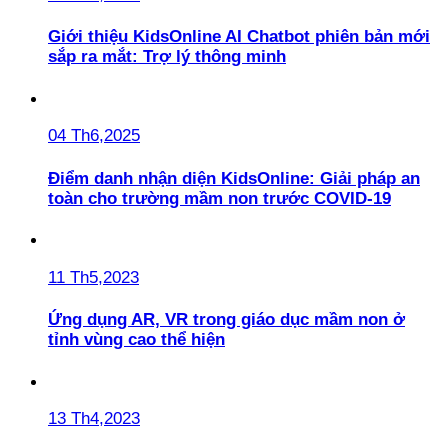
Giới thiệu KidsOnline AI Chatbot phiên bản mới
sắp ra mắt: Trợ lý thông minh
04 Th6,2025
Điểm danh nhận diện KidsOnline: Giải pháp an
toàn cho trường mầm non trước COVID-19
11 Th5,2023
Ứng dụng AR, VR trong giáo dục mầm non ở
tỉnh vùng cao thể hiện
13 Th4,2023