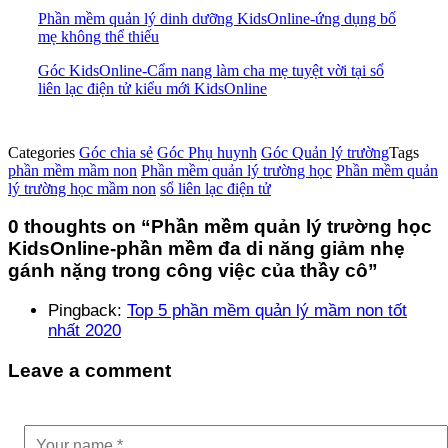
Phần mềm quản lý dinh dưỡng KidsOnline-ứng dụng bố
mẹ không thể thiếu
Góc KidsOnline-Cẩm nang làm cha mẹ tuyệt vời tại sổ
liên lạc điện tử kiểu mới KidsOnline
Categories
Góc chia sẻ
Góc Phụ huynh
Góc Quản lý trường
Tags
phần mềm mầm non
Phần mềm quản lý trường học
Phần mềm quản
lý trường học mầm non
sổ liên lạc điện tử
0 thoughts on “
Phần mềm quản lý trường học
KidsOnline-phần mềm đa di năng giảm nhẹ
gánh nặng trong công việc của thầy cô
”
Pingback:
Top 5 phần mềm quản lý mầm non tốt
nhất 2020
Leave a comment