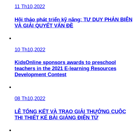
11 Th10,2022
Hội thảo phát triển kỹ năng: TƯ DUY PHẢN BIỆN
VÀ GIẢI QUYẾT VẤN ĐỀ
10 Th10,2022
KidsOnline sponsors awards to preschool
teachers in the 2021 E-learning Resources
Development Contest
08 Th10,2022
LỄ TỔNG KẾT VÀ TRAO GIẢI THƯỞNG CUỘC
THI THIẾT KẾ BÀI GIẢNG ĐIỆN TỬ