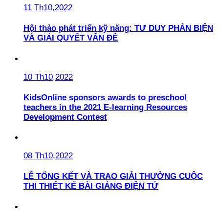
11 Th10,2022
Hội thảo phát triển kỹ năng: TƯ DUY PHẢN BIỆN
VÀ GIẢI QUYẾT VẤN ĐỀ
10 Th10,2022
KidsOnline sponsors awards to preschool
teachers in the 2021 E-learning Resources
Development Contest
08 Th10,2022
LỄ TỔNG KẾT VÀ TRAO GIẢI THƯỞNG CUỘC
THI THIẾT KẾ BÀI GIẢNG ĐIỆN TỬ