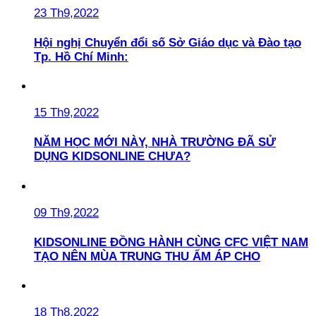
23 Th9,2022
Hội nghị Chuyển đổi số Sở Giáo dục và Đào tạo
Tp. Hồ Chí Minh:
15 Th9,2022
NĂM HỌC MỚI NÀY, NHÀ TRƯỜNG ĐÃ SỬ
DỤNG KIDSONLINE CHƯA?
09 Th9,2022
KIDSONLINE ĐỒNG HÀNH CÙNG CFC VIỆT NAM
TẠO NÊN MÙA TRUNG THU ẤM ÁP CHO
18 Th8,2022