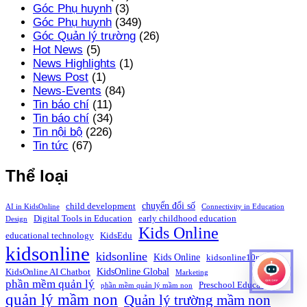
Góc Phụ huynh
(3)
Góc Phụ huynh
(349)
Góc Quản lý trường
(26)
Hot News
(5)
News Highlights
(1)
News Post
(1)
News-Events
(84)
Tin báo chí
(11)
Tin báo chí
(34)
Tin nội bộ
(226)
Tin tức
(67)
Thể loại
chuyển đổi số
child development
AI in KidsOnline
Connectivity in Education
Digital Tools in Education
early childhood education
Design
Kids Online
educational technology
KidsEdu
kidsonline
kidsonline
Kids Online
kidsonline10nam
KidsOnline Global
KidsOnline AI Chatbot
Marketing
phần mềm quản lý
Preschool Education
phần mềm quản lý mầm non
quản lý mầm non
Quản lý trường mầm non