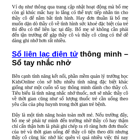
Ví dụ như thông qua trang cập nhật hoạt động mà bố mẹ
còn gì khúc mắc hay lo lắng có thể trực tiếp nhắn tin cho
thầy cô để nắm bắt tình hình. Hay đơn thuần là bố mẹ
muốn dặn dò thầy cô về tình hình sức khoẻ đặc biệt của trẻ
thì đều có thể liên lạc tại đây. Bố mẹ sẽ không cần phải
đến tận trường để gặp thầy cô và thầy cô cũng có thể dễ
dàng ghi nhớ hơn rất nhiều.
Sổ liên lạc điện tử
thông minh –
Sổ tay nhắc nhở
Bên cạnh tính năng kết nối, phần mềm quản lý trường học
KidsOnline còn sở hữu nhiều tính năng đặc biệt khác
giống như một cuốn sổ tay thông minh dành cho thầy cô.
Tiêu biểu là tính năng nhắc nhở thuốc, nơi sẽ nhắc thầy cô
về thời gian cũng như số lượng thuốc trẻ cần uống theo
yêu cầu của phụ huynh trong thời gian trẻ bệnh.
Đây là một tính năng hoàn toàn mới mẻ. Nếu trường đây,
bố mẹ sẽ phải tự mình đến trường nhờ thầy cô hay thậm
chí cẩn thận hơn là phải ghi chép ra rõ ràng hơn đơn thuốc
của trẻ và thời gian uống để thầy cô tiện theo dõi nhưng
thầy cô cũng lúc nhớ lúc quên vì quá nhiều việc thì nay