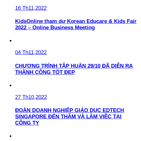
16 Th11,2022
KidsOnline tham dự Korean Educare & Kids Fair
2022 – Online Business Meeting
04 Th11,2022
CHƯƠNG TRÌNH TẬP HUẤN 29/10 ĐÃ DIỄN RA
THÀNH CÔNG TỐT ĐẸP
27 Th10,2022
ĐOÀN DOANH NGHIỆP GIÁO DỤC EDTECH
SINGAPORE ĐẾN THĂM VÀ LÀM VIỆC TẠI
CÔNG TY