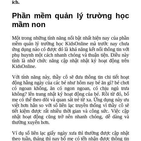
ích.
Phần mềm quản lý trường học
mầm non
Một trong những tính năng nổi bật nhất hiện nay của phần
mềm quản lý trường học KidsOnline mà trước nay chưa
ứng dụng nào có được đó là khả năng kết nối thông tin với
phụ huynh một cách nhanh chóng và thuận tiện. Điều này
tính là nhờ chức năng cập nhật nhật ký hoạt động trên
KidsOnline.
Với tính năng này, thầy cô sẽ đưa thông tin chi tiết hoạt
động hằng ngày của các bé như hôm nay bé ăn gì? bé chơi
có ngoan không, ăn có ngon ngoan, có chịu ngủ trưa
không? lên trang nhật ký hoạt động của bé. Rồi từ đó, bố
mẹ có thể theo dõi và quan sát trẻ từ xa. Ứng dụng này ưu
việt hơn hẳn so với sổ liên lạc truyền thống vì thầy cô sẽ
tiết kiệm được rất nhiều thời gian và công sức. Việc cập
nhật hoạt động cũng trở nên nhanh chóng, dễ dàng và
thường xuyên hơn.
Ví dụ sổ liên lạc giấy ngày xưa thì thường được cập nhật
theo tuần, tháng thì nay bố mẹ có tểh nhận được thông tin