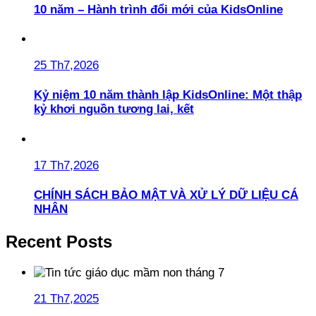
10 năm – Hành trình đổi mới của KidsOnline
25 Th7,2026
Kỷ niệm 10 năm thành lập KidsOnline: Một thập
kỷ khơi nguồn tương lai, kết
17 Th7,2026
CHÍNH SÁCH BẢO MẬT VÀ XỬ LÝ DỮ LIỆU CÁ
NHÂN
Recent Posts
21 Th7,2025