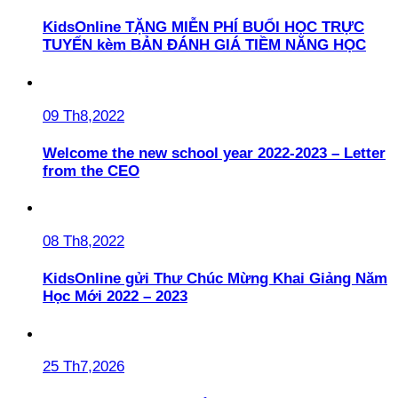
KidsOnline TẶNG MIỄN PHÍ BUỔI HỌC TRỰC
TUYẾN kèm BẢN ĐÁNH GIÁ TIỀM NĂNG HỌC
09 Th8,2022
Welcome the new school year 2022-2023 – Letter
from the CEO
08 Th8,2022
KidsOnline gửi Thư Chúc Mừng Khai Giảng Năm
Học Mới 2022 – 2023
25 Th7,2026