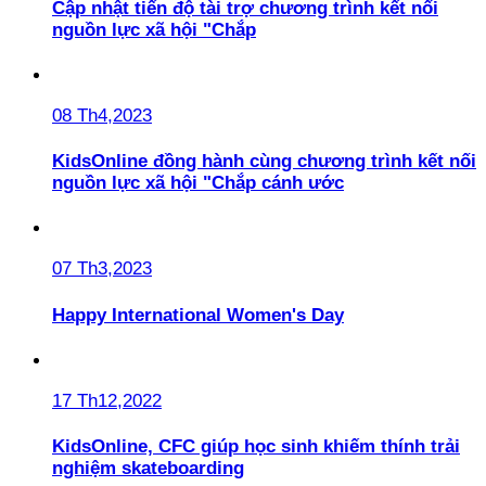
Cập nhật tiến độ tài trợ chương trình kết nối
nguồn lực xã hội "Chắp
08 Th4,2023
KidsOnline đồng hành cùng chương trình kết nối
nguồn lực xã hội "Chắp cánh ước
07 Th3,2023
Happy International Women's Day
17 Th12,2022
KidsOnline, CFC giúp học sinh khiếm thính trải
nghiệm skateboarding