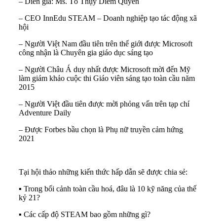
– Diễn giả: Ms. Tô Thụy Diễm Quyên
– CEO InnEdu STEAM – Doanh nghiệp tạo tác động xã
hội
– Người Việt Nam đầu tiên trên thế giới được Microsoft
công nhận là Chuyên gia giáo dục sáng tạo
– Người Châu Á duy nhất được Microsoft mời đến Mỹ
làm giám khảo cuộc thi Giáo viên sáng tạo toàn cầu năm
2015
– Người Việt đầu tiên được mời phỏng vấn trên tạp chí
Adventure Daily
– Được Forbes bầu chọn là Phụ nữ truyền cảm hứng
2021
Tại hội thảo những kiến thức hấp dẫn sẽ được chia sẻ:
▪️ Trong bối cảnh toàn cầu hoá, đâu là 10 kỹ năng của thế
kỷ 21?
▪️ Các cấp độ STEAM bao gồm những gì?