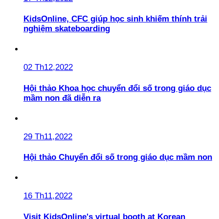
KidsOnline, CFC giúp học sinh khiếm thính trải
nghiệm skateboarding
02 Th12,2022
Hội thảo Khoa học chuyển đổi số trong giáo dục
mầm non đã diễn ra
29 Th11,2022
Hội thảo Chuyển đổi số trong giáo dục mầm non
16 Th11,2022
Visit KidsOnline's virtual booth at Korean