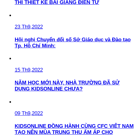
THI THIẾT KẾ BÀI GIẢNG ĐIỆN TỬ
23 Th9,2022
Hội nghị Chuyển đổi số Sở Giáo dục và Đào tạo
Tp. Hồ Chí Minh:
15 Th9,2022
NĂM HỌC MỚI NÀY, NHÀ TRƯỜNG ĐÃ SỬ
DỤNG KIDSONLINE CHƯA?
09 Th9,2022
KIDSONLINE ĐỒNG HÀNH CÙNG CFC VIỆT NAM
TẠO NÊN MÙA TRUNG THU ẤM ÁP CHO