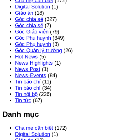
Cha mẹ cần biết
(172)
Digital Solution
(1)
Giáo án
(18)
Góc chia sẻ
(327)
Góc chia sẻ
(7)
Góc Giáo viên
(79)
Góc Phụ huynh
(349)
Góc Phụ huynh
(3)
Góc Quản lý trường
(26)
Hot News
(5)
News Highlights
(1)
News Post
(1)
News-Events
(84)
Tin báo chí
(11)
Tin báo chí
(34)
Tin nội bộ
(226)
Tin tức
(67)
Danh mục
Cha mẹ cần biết
(172)
Digital Solution
(1)