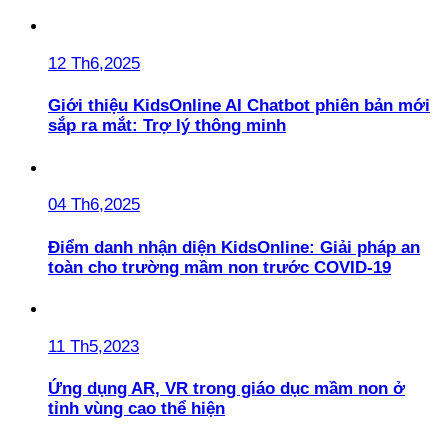
12 Th6,2025
Giới thiệu KidsOnline AI Chatbot phiên bản mới
sắp ra mắt: Trợ lý thông minh
04 Th6,2025
Điểm danh nhận diện KidsOnline: Giải pháp an
toàn cho trường mầm non trước COVID-19
11 Th5,2023
Ứng dụng AR, VR trong giáo dục mầm non ở
tỉnh vùng cao thể hiện