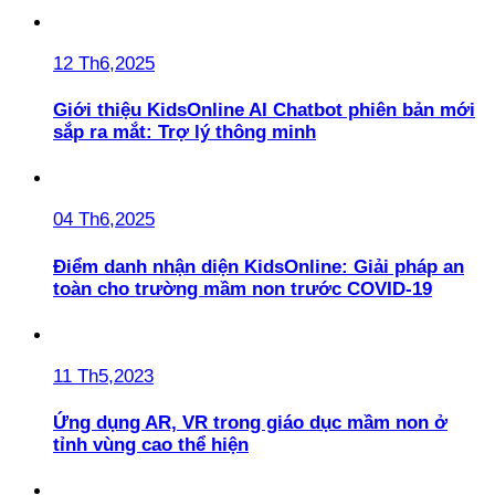
12 Th6,2025
Giới thiệu KidsOnline AI Chatbot phiên bản mới
sắp ra mắt: Trợ lý thông minh
04 Th6,2025
Điểm danh nhận diện KidsOnline: Giải pháp an
toàn cho trường mầm non trước COVID-19
11 Th5,2023
Ứng dụng AR, VR trong giáo dục mầm non ở
tỉnh vùng cao thể hiện