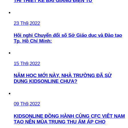
THI THIẾT KẾ BÀI GIẢNG ĐIỆN TỬ
23 Th9,2022
Hội nghị Chuyển đổi số Sở Giáo dục và Đào tạo
Tp. Hồ Chí Minh:
15 Th9,2022
NĂM HỌC MỚI NÀY, NHÀ TRƯỜNG ĐÃ SỬ
DỤNG KIDSONLINE CHƯA?
09 Th9,2022
KIDSONLINE ĐỒNG HÀNH CÙNG CFC VIỆT NAM
TẠO NÊN MÙA TRUNG THU ẤM ÁP CHO