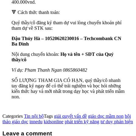
400.000vnd.
🔻 Cách thức thanh toán:
Quý thầy/cô đăng ký tham dự vui lòng chuyển khoản phí
tham dự về STK sau:
Đậu Thúy Hà – 10520620230016 – Techcombank CN
Ba Đình
Nội dung chuyển khoản:
Họ và tên + SĐT của Quý
thầy/cô
Ví dụ: Pham Thanh Ngan 0865860482
SỐ LƯỢNG THAM GIA CÓ HẠN, quý thầy/cô nhanh
tay đăng ký ngay để có thể trải nghiệm và học hỏi những
kiến thức hay và mới nhất trong dạy học và phát triển mầm
non.
Categories
Tin nội bộ
Tags
giải quyết vấn đề
giáo dục mầm non
hội
thảo giáo dục
innedu
kidsonline
phát triển kỹ năng
tư duy phản biện
Leave a comment