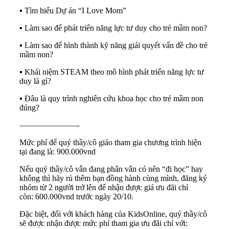
▪️ Tìm hiểu Dự án “I Love Mom”
▪️ Làm sao để phát triển năng lực tư duy cho trẻ mầm non?
▪️ Làm sao để hình thành kỹ năng giải quyết vấn đề cho trẻ
mầm non?
▪️ Khái niệm STEAM theo mô hình phát triển năng lực tư
duy là gì?
▪️ Đâu là quy trình nghiên cứu khoa học cho trẻ mầm non
đúng?
———————-
Mức phí để quý thầy/cô giáo tham gia chương trình hiện
tại đang là: 900.000vnd
Nếu quý thầy/cô vẫn đang phân vân có nên “đi học” hay
không thì hãy rủ thêm bạn đồng hành cùng mình, đăng ký
nhóm từ 2 người trở lên để nhận được giá ưu đãi chỉ
còn: 600.000vnd trước ngày 20/10.
Đặc biệt, đối với khách hàng của KidsOnline, quý thầy/cô
sẽ được nhận được mức phí tham gia ưu đãi chỉ với: