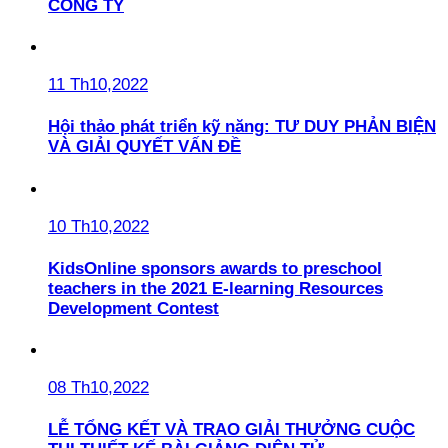
CÔNG TY
11 Th10,2022
Hội thảo phát triển kỹ năng: TƯ DUY PHẢN BIỆN
VÀ GIẢI QUYẾT VẤN ĐỀ
10 Th10,2022
KidsOnline sponsors awards to preschool
teachers in the 2021 E-learning Resources
Development Contest
08 Th10,2022
LỄ TỔNG KẾT VÀ TRAO GIẢI THƯỞNG CUỘC