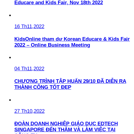
Educare and Kids Fair, Nov 18th 2022
16 Th11,2022
KidsOnline tham dự Korean Educare & Kids Fair
2022 – Online Business Meeting
04 Th11,2022
CHƯƠNG TRÌNH TẬP HUẤN 29/10 ĐÃ DIỄN RA
THÀNH CÔNG TỐT ĐẸP
27 Th10,2022
ĐOÀN DOANH NGHIỆP GIÁO DỤC EDTECH
SINGAPORE ĐẾN THĂM VÀ LÀM VIỆC TẠI