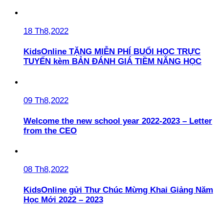
18 Th8,2022
KidsOnline TẶNG MIỄN PHÍ BUỔI HỌC TRỰC
TUYẾN kèm BẢN ĐÁNH GIÁ TIỀM NĂNG HỌC
09 Th8,2022
Welcome the new school year 2022-2023 – Letter
from the CEO
08 Th8,2022
KidsOnline gửi Thư Chúc Mừng Khai Giảng Năm
Học Mới 2022 – 2023