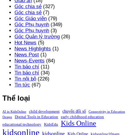
Giáo án
(18)
Góc chia sẻ
(327)
Góc chia sẻ
(7)
Góc Giáo viên
(79)
Góc Phụ huynh
(349)
Góc Phụ huynh
(3)
Góc Quản lý trường
(26)
Hot News
(5)
News Highlights
(1)
News Post
(1)
News-Events
(84)
Tin báo chí
(11)
Tin báo chí
(34)
Tin nội bộ
(226)
Tin tức
(67)
Thể loại
chuyển đổi số
child development
AI in KidsOnline
Connectivity in Education
Digital Tools in Education
early childhood education
Design
Kids Online
educational technology
KidsEdu
kidsonline
kidsonline
Kids Online
kidsonline10nam