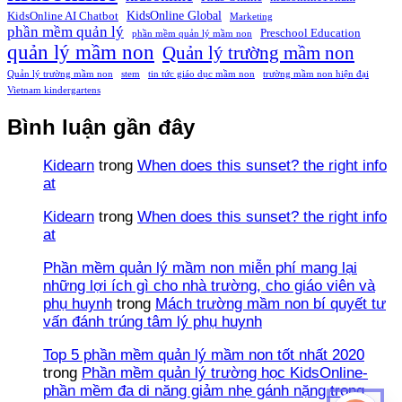
KidsOnline Global
KidsOnline AI Chatbot
Marketing
phần mềm quản lý
Preschool Education
phần mềm quản lý mầm non
quản lý mầm non
Quản lý trường mầm non
Quản lý trường mầm non
stem
tin tức giáo dục mầm non
trường mầm non hiện đại
Vietnam kindergartens
Bình luận gần đây
Kidearn
trong
When does this sunset? the right info
at
Kidearn
trong
When does this sunset? the right info
at
Phần mềm quản lý mầm non miễn phí mang lại
những lợi ích gì cho nhà trường, cho giáo viên và
phụ huynh
trong
Mách trường mầm non bí quyết tư
vấn đánh trúng tâm lý phụ huynh
Top 5 phần mềm quản lý mầm non tốt nhất 2020
trong
Phần mềm quản lý trường học KidsOnline-
phần mềm đa di năng giảm nhẹ gánh nặng trong