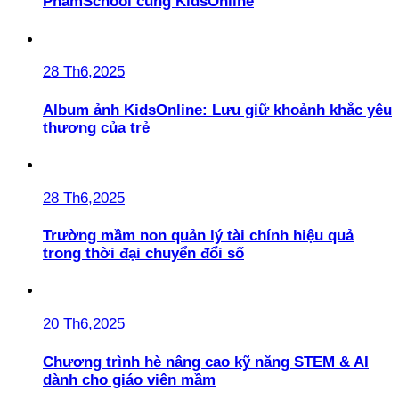
PhamSchool cùng KidsOnline
28 Th6,2025
Album ảnh KidsOnline: Lưu giữ khoảnh khắc yêu
thương của trẻ
28 Th6,2025
Trường mầm non quản lý tài chính hiệu quả
trong thời đại chuyển đổi số
20 Th6,2025
Chương trình hè nâng cao kỹ năng STEM & AI
dành cho giáo viên mầm