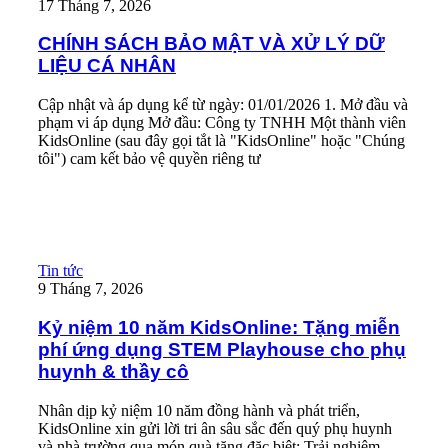
17 Tháng 7, 2026
CHÍNH SÁCH BẢO MẬT VÀ XỬ LÝ DỮ
LIỆU CÁ NHÂN
Cập nhật và áp dụng kể từ ngày: 01/01/2026 1. Mở đầu và
phạm vi áp dụng Mở đầu: Công ty TNHH Một thành viên
KidsOnline (sau đây gọi tắt là "KidsOnline" hoặc "Chúng
tôi") cam kết bảo vệ quyền riêng tư
Read More
Kỷ niệm 10 năm KidsOnline: Tặng miễn phí ứng dụng STEM Pl
Tin tức
9 Tháng 7, 2026
Kỷ niệm 10 năm KidsOnline: Tặng miễn
phí ứng dụng STEM Playhouse cho phụ
huynh & thầy cô
Nhân dịp kỷ niệm 10 năm đồng hành và phát triển,
KidsOnline xin gửi lời tri ân sâu sắc đến quý phụ huynh
và nhà trường qua món quà tặng đặc biệt: Trải nghiệm