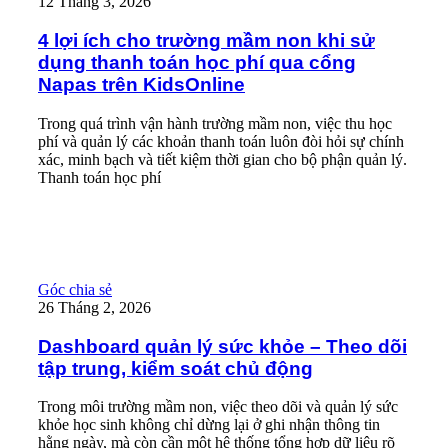
12 Tháng 3, 2026
4 lợi ích cho trường mầm non khi sử
dụng thanh toán học phí qua cổng
Napas trên KidsOnline
Trong quá trình vận hành trường mầm non, việc thu học
phí và quản lý các khoản thanh toán luôn đòi hỏi sự chính
xác, minh bạch và tiết kiệm thời gian cho bộ phận quản lý.
Thanh toán học phí
Read More
Dashboard quản lý sức khỏe – Theo dõi tập trung, kiểm soát ch
Góc chia sẻ
26 Tháng 2, 2026
Dashboard quản lý sức khỏe – Theo dõi
tập trung, kiểm soát chủ động
Trong môi trường mầm non, việc theo dõi và quản lý sức
khỏe học sinh không chỉ dừng lại ở ghi nhận thông tin
hằng ngày, mà còn cần một hệ thống tổng hợp dữ liệu rõ