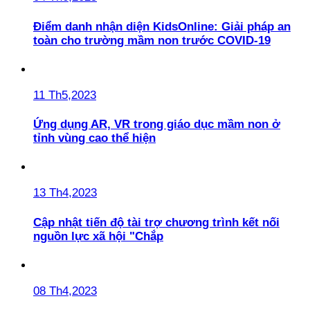
Điểm danh nhận diện KidsOnline: Giải pháp an
toàn cho trường mầm non trước COVID-19
11 Th5,2023
Ứng dụng AR, VR trong giáo dục mầm non ở
tỉnh vùng cao thể hiện
13 Th4,2023
Cập nhật tiến độ tài trợ chương trình kết nối
nguồn lực xã hội "Chắp
08 Th4,2023