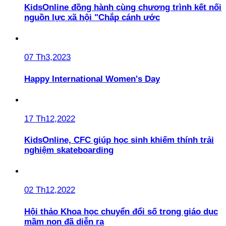
KidsOnline đồng hành cùng chương trình kết nối
nguồn lực xã hội "Chắp cánh ước
07 Th3,2023
Happy International Women's Day
17 Th12,2022
KidsOnline, CFC giúp học sinh khiếm thính trải
nghiệm skateboarding
02 Th12,2022
Hội thảo Khoa học chuyển đổi số trong giáo dục
mầm non đã diễn ra