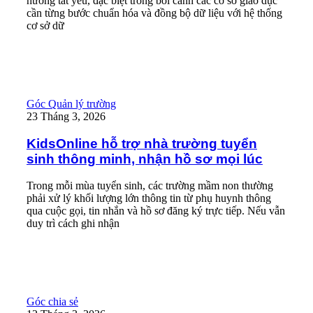
hướng tất yếu, đặc biệt trong bối cảnh các cơ sở giáo dục
cần từng bước chuẩn hóa và đồng bộ dữ liệu với hệ thống
cơ sở dữ
Read More
KidsOnline hỗ trợ nhà trường tuyển sinh thông minh, nhận hồ sơ
Góc Quản lý trường
23 Tháng 3, 2026
KidsOnline hỗ trợ nhà trường tuyển
sinh thông minh, nhận hồ sơ mọi lúc
Trong mỗi mùa tuyển sinh, các trường mầm non thường
phải xử lý khối lượng lớn thông tin từ phụ huynh thông
qua cuộc gọi, tin nhắn và hồ sơ đăng ký trực tiếp. Nếu vẫn
duy trì cách ghi nhận
Read More
4 lợi ích cho trường mầm non khi sử dụng thanh toán học phí q
Góc chia sẻ