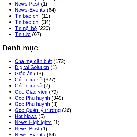
News Post
(1)
News-Events
(84)
Tin báo chí
(11)
Tin báo chí
(34)
Tin nội bộ
(226)
Tin tức
(67)
Danh mục
Cha mẹ cần biết
(172)
Digital Solution
(1)
Giáo án
(18)
Góc chia sẻ
(327)
Góc chia sẻ
(7)
Góc Giáo viên
(79)
Góc Phụ huynh
(349)
Góc Phụ huynh
(3)
Góc Quản lý trường
(26)
Hot News
(5)
News Highlights
(1)
News Post
(1)
News-Events
(84)