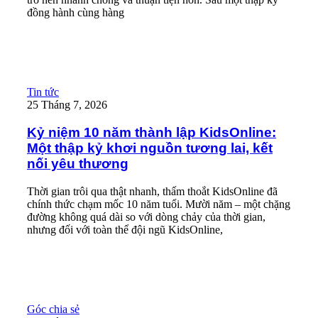
đồng hành cùng hàng
Read More
Kỷ niệm 10 năm thành lập KidsOnline: Một thập kỷ khơi nguồn t
Tin tức
25 Tháng 7, 2026
Kỷ niệm 10 năm thành lập KidsOnline:
Một thập kỷ khơi nguồn tương lai, kết
nối yêu thương
Thời gian trôi qua thật nhanh, thấm thoắt KidsOnline đã
chính thức chạm mốc 10 năm tuổi. Mười năm – một chặng
đường không quá dài so với dòng chảy của thời gian,
nhưng đối với toàn thể đội ngũ KidsOnline,
Read More
CHÍNH SÁCH BẢO MẬT VÀ XỬ LÝ DỮ LIỆU CÁ NHÂN
Góc chia sẻ