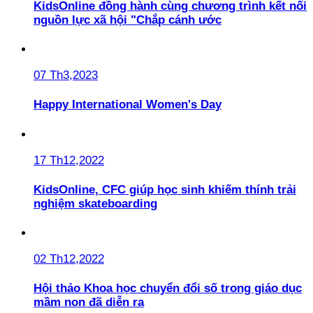
KidsOnline đồng hành cùng chương trình kết nối
nguồn lực xã hội "Chắp cánh ước
07 Th3,2023
Happy International Women's Day
17 Th12,2022
KidsOnline, CFC giúp học sinh khiếm thính trải
nghiệm skateboarding
02 Th12,2022
Hội thảo Khoa học chuyển đổi số trong giáo dục
mầm non đã diễn ra