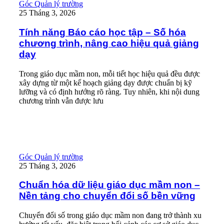
Tính năng Báo cáo học tập – Số hóa chương trình, nâng cao hiệ
Góc Quản lý trường
25 Tháng 3, 2026
Tính năng Báo cáo học tập – Số hóa
chương trình, nâng cao hiệu quả giảng
dạy
Trong giáo dục mầm non, mỗi tiết học hiệu quả đều được
xây dựng từ một kế hoạch giảng dạy được chuẩn bị kỹ
lưỡng và có định hướng rõ ràng. Tuy nhiên, khi nội dung
chương trình vẫn được lưu
Read More
Chuẩn hóa dữ liệu giáo dục mầm non – Nền tảng cho chuyển đổ
Góc Quản lý trường
25 Tháng 3, 2026
Chuẩn hóa dữ liệu giáo dục mầm non –
Nền tảng cho chuyển đổi số bền vững
Chuyển đổi số trong giáo dục mầm non đang trở thành xu