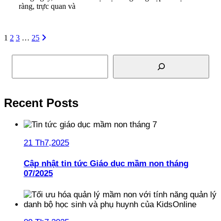
ràng, trực quan và
Read More
1
2
3
…
25
Tìm kiếm
Recent Posts
21 Th7,2025
Cập nhật tin tức Giáo dục mầm non tháng
07/2025