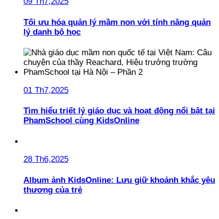
09 Th7,2025
Tối ưu hóa quản lý mầm non với tính năng quản
lý danh bộ học
01 Th7,2025
Tìm hiểu triết lý giáo dục và hoạt động nổi bật tại
PhamSchool cùng KidsOnline
28 Th6,2025
Album ảnh KidsOnline: Lưu giữ khoảnh khắc yêu
thương của trẻ