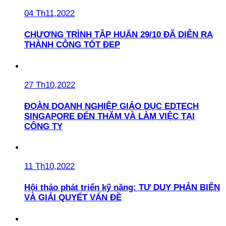
04 Th11,2022
CHƯƠNG TRÌNH TẬP HUẤN 29/10 ĐÃ DIỄN RA
THÀNH CÔNG TỐT ĐẸP
27 Th10,2022
ĐOÀN DOANH NGHIỆP GIÁO DỤC EDTECH
SINGAPORE ĐẾN THĂM VÀ LÀM VIỆC TẠI
CÔNG TY
11 Th10,2022
Hội thảo phát triển kỹ năng: TƯ DUY PHẢN BIỆN
VÀ GIẢI QUYẾT VẤN ĐỀ