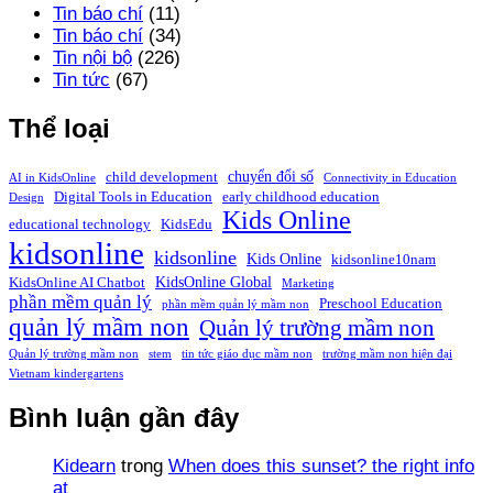
Tin báo chí
(11)
Tin báo chí
(34)
Tin nội bộ
(226)
Tin tức
(67)
Thể loại
chuyển đổi số
child development
AI in KidsOnline
Connectivity in Education
Digital Tools in Education
early childhood education
Design
Kids Online
educational technology
KidsEdu
kidsonline
kidsonline
Kids Online
kidsonline10nam
KidsOnline Global
KidsOnline AI Chatbot
Marketing
phần mềm quản lý
Preschool Education
phần mềm quản lý mầm non
quản lý mầm non
Quản lý trường mầm non
Quản lý trường mầm non
stem
tin tức giáo dục mầm non
trường mầm non hiện đại
Vietnam kindergartens
Bình luận gần đây
Kidearn
trong
When does this sunset? the right info
at