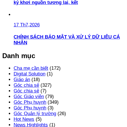
kỷ khơi nguồn tương lai, kết
17 Th7,2026
CHÍNH SÁCH BẢO MẬT VÀ XỬ LÝ DỮ LIỆU CÁ
NHÂN
Danh mục
Cha mẹ cần biết
(172)
Digital Solution
(1)
Giáo án
(18)
Góc chia sẻ
(327)
Góc chia sẻ
(7)
Góc Giáo viên
(79)
Góc Phụ huynh
(349)
Góc Phụ huynh
(3)
Góc Quản lý trường
(26)
Hot News
(5)
News Highlights
(1)