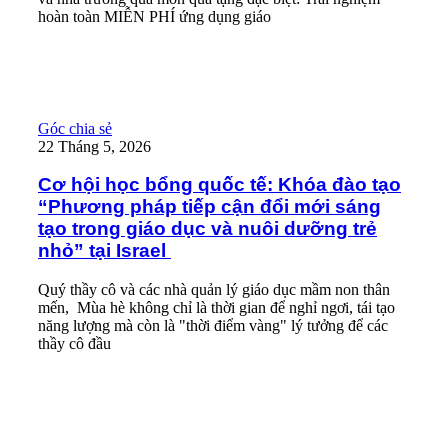
hoàn toàn MIỄN PHÍ ứng dụng giáo
Read More
Cơ hội học bổng quốc tế: Khóa đào tạo “Phương pháp tiếp cận đổi
Góc chia sẻ
22 Tháng 5, 2026
Cơ hội học bổng quốc tế: Khóa đào tạo
“Phương pháp tiếp cận đổi mới sáng
tạo trong giáo dục và nuôi dưỡng trẻ
nhỏ” tại Israel
Quý thầy cô và các nhà quản lý giáo dục mầm non thân
mến, Mùa hè không chỉ là thời gian để nghỉ ngơi, tái tạo
năng lượng mà còn là "thời điểm vàng" lý tưởng để các
thầy cô đầu
Read More