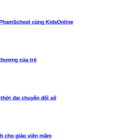
ại PhamSchool cùng KidsOnline
thương của trẻ
thời đại chuyển đổi số
h cho giáo viên mầm