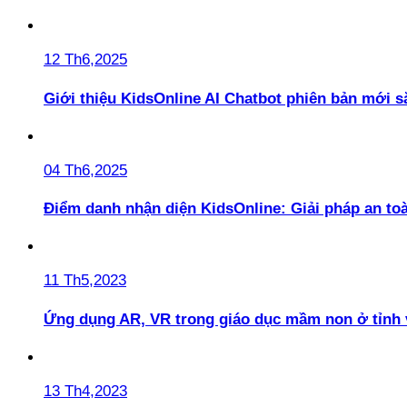
12 Th6,2025
Giới thiệu KidsOnline AI Chatbot phiên bản mới s
04 Th6,2025
Điểm danh nhận diện KidsOnline: Giải pháp an t
11 Th5,2023
Ứng dụng AR, VR trong giáo dục mầm non ở tỉnh 
13 Th4,2023