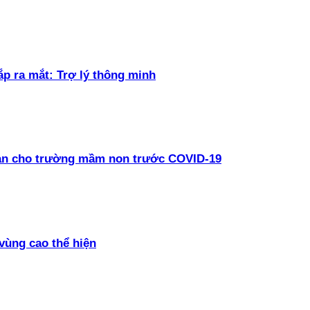
ắp ra mắt: Trợ lý thông minh
oàn cho trường mầm non trước COVID-19
vùng cao thể hiện