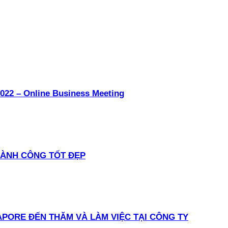
022 – Online Business Meeting
HÀNH CÔNG TỐT ĐẸP
PORE ĐẾN THĂM VÀ LÀM VIỆC TẠI CÔNG TY