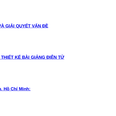
 VÀ GIẢI QUYẾT VẤN ĐỀ
THIẾT KẾ BÀI GIẢNG ĐIỆN TỬ
p. Hồ Chí Minh: