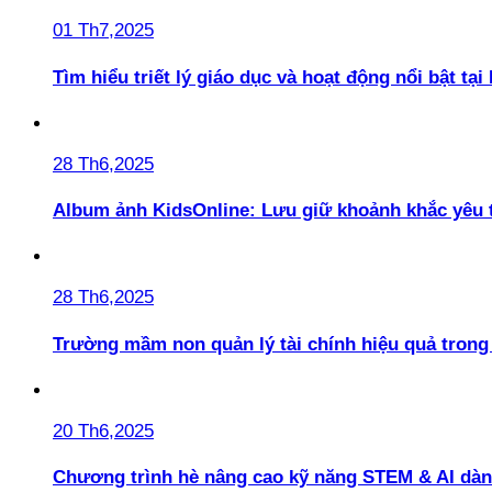
01 Th7,2025
Tìm hiểu triết lý giáo dục và hoạt động nổi bật t
28 Th6,2025
Album ảnh KidsOnline: Lưu giữ khoảnh khắc yêu 
28 Th6,2025
Trường mầm non quản lý tài chính hiệu quả trong 
20 Th6,2025
Chương trình hè nâng cao kỹ năng STEM & AI dàn