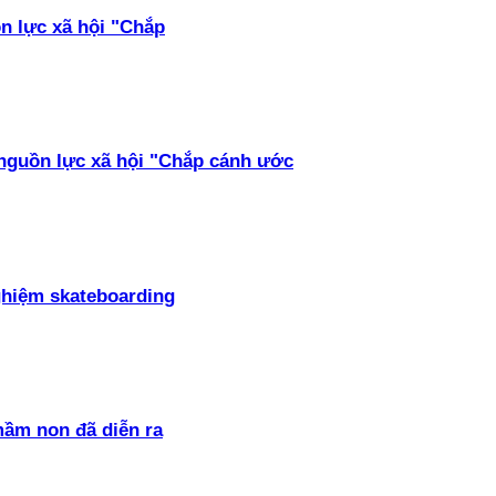
ồn lực xã hội "Chắp
 nguồn lực xã hội "Chắp cánh ước
ghiệm skateboarding
mầm non đã diễn ra