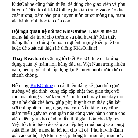
KidsOnline cũng thân thiện, dễ dùng cho giáo viên và phụ
huynh. Triển khai KidsOnline giúp tập trung vào giáo dục
chất lượng, đảm bảo phụ huynh luôn được thông tin, tham
gia hành trình học tập của con.
Đội ngũ quan hệ đối tác KidsOnline:
KidsOnline đã
mang lại giá trị gì cho trường và phụ huynh? Xin thầy
thẳng thắn – chúng tôi hoan nghênh mọi ý kiến phê bình
hoặc đề xuất cải thiện hệ thống KidsOnline!
Thầy Reachard:
Chúng tôi biết KidsOnline đã là ứng
dụng quản lý mầm non hàng đầu tại Việt Nam trong nhiều
năm, nên quyết định áp dụng tại PhamSchool được đưa ra
nhanh chóng.
Đến nay,
KidsOnline
đã cải thiện đáng kể giao tiếp giữa
trường và gia đình, cung cấp cập nhật thời gian thực về
các hoạt động và sự kiện. Sự minh bạch này thúc đẩy mối
quan hệ chặt chẽ hơn, giúp phụ huynh cảm thấy gắn kết
với trải nghiệm hàng ngày của con. Nền tảng này cũng
giảm thiểu giấy tờ, đơn giản hóa công việc hành chính cho
giáo viên, giúp họ dành nhiều thời gian hơn cho lớp học.
Việc tổ chức báo cáo và giao tiếp hiệu quả nâng cao năng
suất tổng thể, mang lại lợi ích cho tất cả. Phụ huynh đánh
giá cao sự tiện lợi khi truy cập thông tin mọi lúc, mọi nơi,