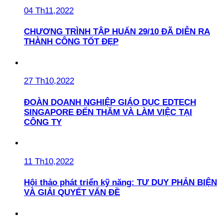
04 Th11,2022
CHƯƠNG TRÌNH TẬP HUẤN 29/10 ĐÃ DIỄN RA
THÀNH CÔNG TỐT ĐẸP
27 Th10,2022
ĐOÀN DOANH NGHIỆP GIÁO DỤC EDTECH
SINGAPORE ĐẾN THĂM VÀ LÀM VIỆC TẠI
CÔNG TY
11 Th10,2022
Hội thảo phát triển kỹ năng: TƯ DUY PHẢN BIỆN
VÀ GIẢI QUYẾT VẤN ĐỀ