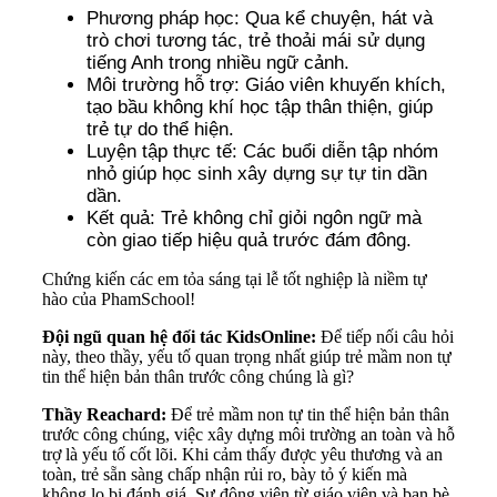
Phương pháp học: Qua kể chuyện, hát và
trò chơi tương tác, trẻ thoải mái sử dụng
tiếng Anh trong nhiều ngữ cảnh.
Môi trường hỗ trợ: Giáo viên khuyến khích,
tạo bầu không khí học tập thân thiện, giúp
trẻ tự do thể hiện.
Luyện tập thực tế: Các buổi diễn tập nhóm
nhỏ giúp học sinh xây dựng sự tự tin dần
dần.
Kết quả: Trẻ không chỉ giỏi ngôn ngữ mà
còn giao tiếp hiệu quả trước đám đông.
Chứng kiến các em tỏa sáng tại lễ tốt nghiệp là niềm tự
hào của PhamSchool!
Đội ngũ quan hệ đối tác KidsOnline:
Để tiếp nối câu hỏi
này, theo thầy, yếu tố quan trọng nhất giúp trẻ mầm non tự
tin thể hiện bản thân trước công chúng là gì?
Thầy Reachard:
Để trẻ mầm non tự tin thể hiện bản thân
trước công chúng, việc xây dựng môi trường an toàn và hỗ
trợ là yếu tố cốt lõi. Khi cảm thấy được yêu thương và an
toàn, trẻ sẵn sàng chấp nhận rủi ro, bày tỏ ý kiến mà
không lo bị đánh giá. Sự động viên từ giáo viên và bạn bè