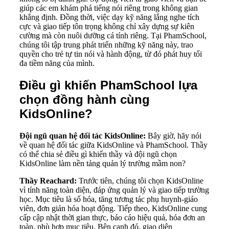
giúp các em khám phá tiếng nói riêng trong không gian
khẳng định. Đồng thời, việc dạy kỹ năng lắng nghe tích
cực và giao tiếp tôn trọng không chỉ xây dựng sự kiên
cường mà còn nuôi dưỡng cá tính riêng. Tại PhamSchool,
chúng tôi tập trung phát triển những kỹ năng này, trao
quyền cho trẻ tự tin nói và hành động, từ đó phát huy tối
đa tiềm năng của mình.
Điều gì khiến PhamSchool lựa
chọn đồng hành cùng
KidsOnline?
Đội ngũ quan hệ đối tác KidsOnline:
Bây giờ, hãy nói
về quan hệ đối tác giữa KidsOnline và PhamSchool. Thầy
có thể chia sẻ điều gì khiến thầy và đội ngũ chọn
KidsOnline làm nền tảng quản lý trường mầm non?
Thầy Reachard:
Trước tiên, chúng tôi chọn KidsOnline
vì tính năng toàn diện, đáp ứng quản lý và giao tiếp trường
học. Mục tiêu là số hóa, tăng tương tác phụ huynh-giáo
viên, đơn giản hóa hoạt động. Tiếp theo, KidsOnline cung
cấp cập nhật thời gian thực, báo cáo hiệu quả, hóa đơn an
toàn, phù hợp mục tiêu. Bên cạnh đó, giao diện