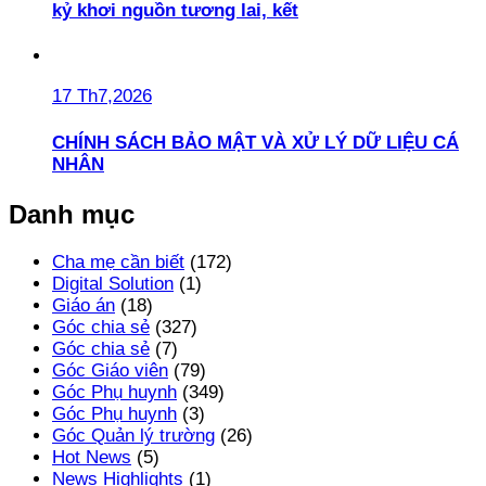
kỷ khơi nguồn tương lai, kết
17 Th7,2026
CHÍNH SÁCH BẢO MẬT VÀ XỬ LÝ DỮ LIỆU CÁ
NHÂN
Danh mục
Cha mẹ cần biết
(172)
Digital Solution
(1)
Giáo án
(18)
Góc chia sẻ
(327)
Góc chia sẻ
(7)
Góc Giáo viên
(79)
Góc Phụ huynh
(349)
Góc Phụ huynh
(3)
Góc Quản lý trường
(26)
Hot News
(5)
News Highlights
(1)