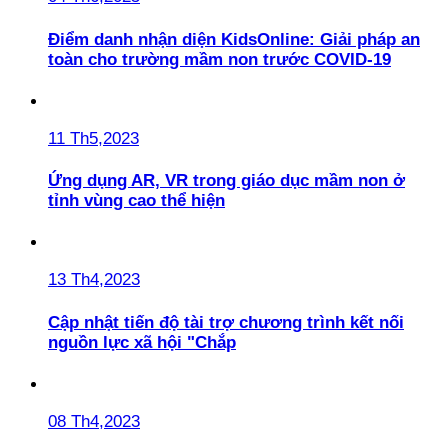
Điểm danh nhận diện KidsOnline: Giải pháp an
toàn cho trường mầm non trước COVID-19
11 Th5,2023
Ứng dụng AR, VR trong giáo dục mầm non ở
tỉnh vùng cao thể hiện
13 Th4,2023
Cập nhật tiến độ tài trợ chương trình kết nối
nguồn lực xã hội "Chắp
08 Th4,2023