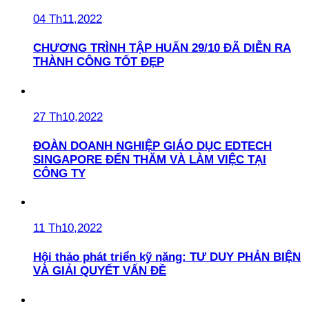
04 Th11,2022
CHƯƠNG TRÌNH TẬP HUẤN 29/10 ĐÃ DIỄN RA
THÀNH CÔNG TỐT ĐẸP
27 Th10,2022
ĐOÀN DOANH NGHIỆP GIÁO DỤC EDTECH
SINGAPORE ĐẾN THĂM VÀ LÀM VIỆC TẠI
CÔNG TY
11 Th10,2022
Hội thảo phát triển kỹ năng: TƯ DUY PHẢN BIỆN
VÀ GIẢI QUYẾT VẤN ĐỀ