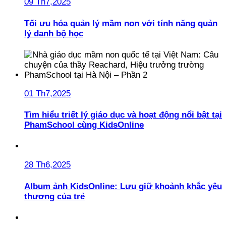
09 Th7,2025
Tối ưu hóa quản lý mầm non với tính năng quản
lý danh bộ học
01 Th7,2025
Tìm hiểu triết lý giáo dục và hoạt động nổi bật tại
PhamSchool cùng KidsOnline
28 Th6,2025
Album ảnh KidsOnline: Lưu giữ khoảnh khắc yêu
thương của trẻ