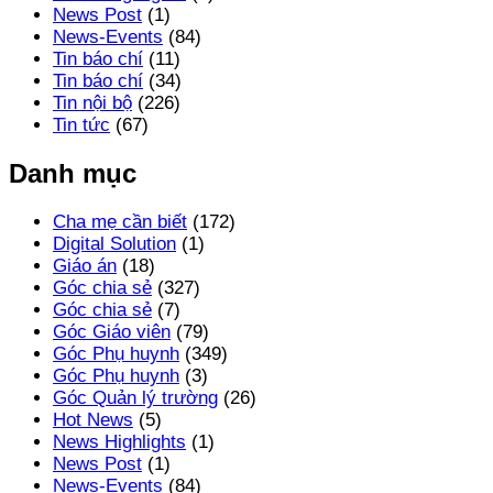
News Post
(1)
News-Events
(84)
Tin báo chí
(11)
Tin báo chí
(34)
Tin nội bộ
(226)
Tin tức
(67)
Danh mục
Cha mẹ cần biết
(172)
Digital Solution
(1)
Giáo án
(18)
Góc chia sẻ
(327)
Góc chia sẻ
(7)
Góc Giáo viên
(79)
Góc Phụ huynh
(349)
Góc Phụ huynh
(3)
Góc Quản lý trường
(26)
Hot News
(5)
News Highlights
(1)
News Post
(1)
News-Events
(84)