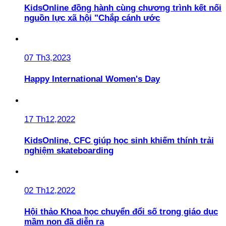
KidsOnline đồng hành cùng chương trình kết nối
nguồn lực xã hội "Chắp cánh ước
07 Th3,2023
Happy International Women's Day
17 Th12,2022
KidsOnline, CFC giúp học sinh khiếm thính trải
nghiệm skateboarding
02 Th12,2022
Hội thảo Khoa học chuyển đổi số trong giáo dục
mầm non đã diễn ra