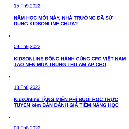
15 Th9,2022
NĂM HỌC MỚI NÀY, NHÀ TRƯỜNG ĐÃ SỬ
DỤNG KIDSONLINE CHƯA?
09 Th9,2022
KIDSONLINE ĐỒNG HÀNH CÙNG CFC VIỆT NAM
TẠO NÊN MÙA TRUNG THU ẤM ÁP CHO
18 Th8,2022
KidsOnline TẶNG MIỄN PHÍ BUỔI HỌC TRỰC
TUYẾN kèm BẢN ĐÁNH GIÁ TIỀM NĂNG HỌC
09 Th8,2022