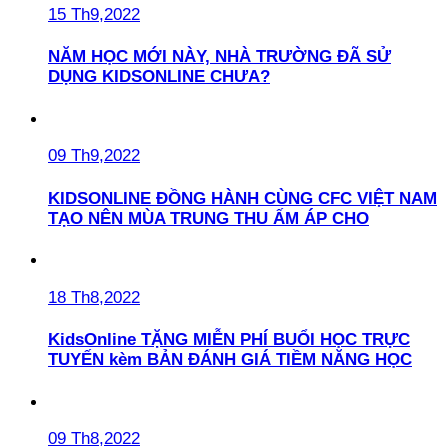
15 Th9,2022
NĂM HỌC MỚI NÀY, NHÀ TRƯỜNG ĐÃ SỬ
DỤNG KIDSONLINE CHƯA?
09 Th9,2022
KIDSONLINE ĐỒNG HÀNH CÙNG CFC VIỆT NAM
TẠO NÊN MÙA TRUNG THU ẤM ÁP CHO
18 Th8,2022
KidsOnline TẶNG MIỄN PHÍ BUỔI HỌC TRỰC
TUYẾN kèm BẢN ĐÁNH GIÁ TIỀM NĂNG HỌC
09 Th8,2022