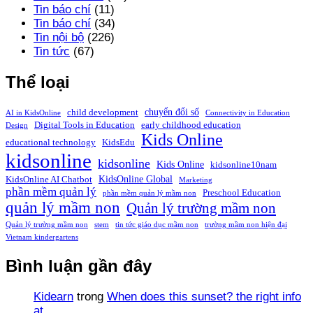
Tin báo chí
(11)
Tin báo chí
(34)
Tin nội bộ
(226)
Tin tức
(67)
Thể loại
chuyển đổi số
child development
AI in KidsOnline
Connectivity in Education
Digital Tools in Education
early childhood education
Design
Kids Online
educational technology
KidsEdu
kidsonline
kidsonline
Kids Online
kidsonline10nam
KidsOnline Global
KidsOnline AI Chatbot
Marketing
phần mềm quản lý
Preschool Education
phần mềm quản lý mầm non
quản lý mầm non
Quản lý trường mầm non
Quản lý trường mầm non
stem
tin tức giáo dục mầm non
trường mầm non hiện đại
Vietnam kindergartens
Bình luận gần đây
Kidearn
trong
When does this sunset? the right info
at