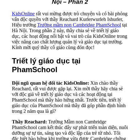
Nội – Phần 2
KidsOnline
rất vui mừng được trò chuyện và có bài phỏng
vấn độc quyền với thầy Reachard Kurlerwurleh Ishurler,
Hiệu trưởng
Trường mầm non Cambridge PhamSchool
tại
Hà Nội. Trong phần 2 này, thầy chia sẻ về triết lý giáo
dục, các hoạt động nổi bật và vai trò của KidsOnline trong
việc nâng cao chất lượng quản lý và giáo dục tại trường.
Kính mời quý thầy cô giáo cùng đón đọc!
Triết lý giáo dục tại
PhamSchool
Đội ngũ quan hệ đối tác KidsOnline:
Xin chào thầy
Reachard, rất vui được gặp lại. Xin mời thầy hãy chia sẻ
với độc giả về triết lý giáo dục và các hoạt động tại
PhamSchool mà thầy hào hứng nhất. Trước tiên, triết lý
giáo dục của PhamSchool mà thầy đã góp phần định hình
trong 2 năm qua là gì?
Thầy Reachard:
Trường Mầm non Cambridge
PhamSchool cam kết thúc đẩy sự phát triển toàn diện, nuôi
dưỡng sự tự tin, sáng tạo và độc lập của trẻ từ nhỏ. Tôi
đặc biệt hào hứng khi trường vừa được Cambridge chứng