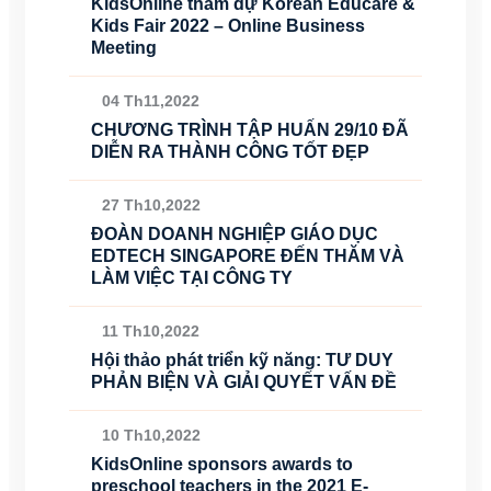
KidsOnline tham dự Korean Educare &
Kids Fair 2022 – Online Business
Meeting
04 Th11,2022
CHƯƠNG TRÌNH TẬP HUẤN 29/10 ĐÃ
DIỄN RA THÀNH CÔNG TỐT ĐẸP
27 Th10,2022
ĐOÀN DOANH NGHIỆP GIÁO DỤC
EDTECH SINGAPORE ĐẾN THĂM VÀ
LÀM VIỆC TẠI CÔNG TY
11 Th10,2022
Hội thảo phát triển kỹ năng: TƯ DUY
PHẢN BIỆN VÀ GIẢI QUYẾT VẤN ĐỀ
10 Th10,2022
KidsOnline sponsors awards to
preschool teachers in the 2021 E-