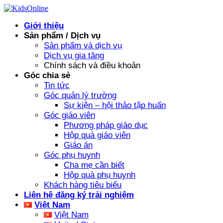
Skip
to
Giới thiệu
content
Sản phẩm / Dịch vụ
Sản phẩm và dịch vụ
Dịch vụ gia tăng
Chính sách và điều khoản
Góc chia sẻ
Tin tức
Góc quản lý trường
Sự kiện – hội thảo tập huấn
Góc giáo viên
Phương pháp giáo dục
Hộp quà giáo viên
Giáo án
Góc phụ huynh
Cha mẹ cần biết
Hộp quà phụ huynh
Khách hàng tiêu biểu
Liên hệ đăng ký trải nghiệm
Việt Nam
Việt Nam