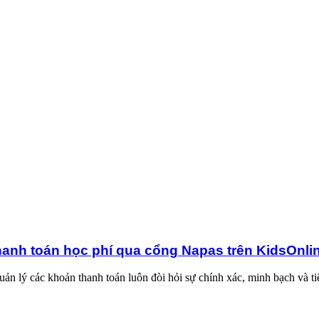
ua cổng Napas trên KidsOnline
hanh toán học phí qua cổng Napas trên KidsOnli
ản lý các khoản thanh toán luôn đòi hỏi sự chính xác, minh bạch và ti