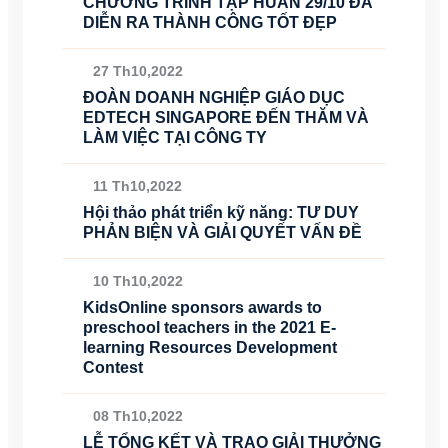
CHƯƠNG TRÌNH TẬP HUẤN 29/10 ĐÃ
DIỄN RA THÀNH CÔNG TỐT ĐẸP
27 Th10,2022
ĐOÀN DOANH NGHIỆP GIÁO DỤC
EDTECH SINGAPORE ĐẾN THĂM VÀ
LÀM VIỆC TẠI CÔNG TY
11 Th10,2022
Hội thảo phát triển kỹ năng: TƯ DUY
PHẢN BIỆN VÀ GIẢI QUYẾT VẤN ĐỀ
10 Th10,2022
KidsOnline sponsors awards to
preschool teachers in the 2021 E-
learning Resources Development
Contest
08 Th10,2022
LỄ TỔNG KẾT VÀ TRAO GIẢI THƯỞNG