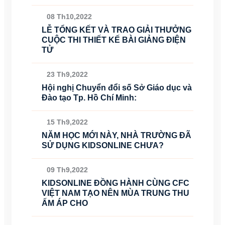
08 Th10,2022
LỄ TỔNG KẾT VÀ TRAO GIẢI THƯỞNG
CUỘC THI THIẾT KẾ BÀI GIẢNG ĐIỆN
TỬ
23 Th9,2022
Hội nghị Chuyển đổi số Sở Giáo dục và
Đào tạo Tp. Hồ Chí Minh:
15 Th9,2022
NĂM HỌC MỚI NÀY, NHÀ TRƯỜNG ĐÃ
SỬ DỤNG KIDSONLINE CHƯA?
09 Th9,2022
KIDSONLINE ĐỒNG HÀNH CÙNG CFC
VIỆT NAM TẠO NÊN MÙA TRUNG THU
ẤM ÁP CHO