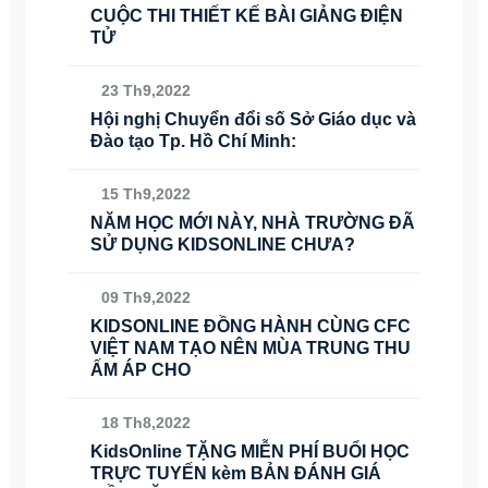
CUỘC THI THIẾT KẾ BÀI GIẢNG ĐIỆN
TỬ
23 Th9,2022
Hội nghị Chuyển đổi số Sở Giáo dục và
Đào tạo Tp. Hồ Chí Minh:
15 Th9,2022
NĂM HỌC MỚI NÀY, NHÀ TRƯỜNG ĐÃ
SỬ DỤNG KIDSONLINE CHƯA?
09 Th9,2022
KIDSONLINE ĐỒNG HÀNH CÙNG CFC
VIỆT NAM TẠO NÊN MÙA TRUNG THU
ẤM ÁP CHO
18 Th8,2022
KidsOnline TẶNG MIỄN PHÍ BUỔI HỌC
TRỰC TUYẾN kèm BẢN ĐÁNH GIÁ