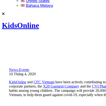
United States
Bahasa Melayu
KidsOnline
News-Events
10 Tháng 4, 2020
KidsOnline
and
CFC Vietnam
have been actively contributing t
corporate partners, the
X20 Garment Company
and the
CVI Pha
habits among young children. The campaign will provide 20,000 ch
Vietnam, to help them guard against covid-19, especially when th