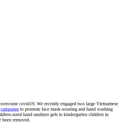
o overcome covid19. We recently engaged two large Vietnamese
”
campaign
to promote face mask-wearing and hand washing
ren-sized hand sanitizer gels to kindergarten children in
ave been removed.