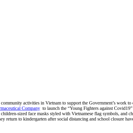
o community activities in Vietnam to support the Government’s work t
rmaceutical Company
to l
aunch the “Young Fighters against Covid19
ildren-sized face masks styled with Vietnamese flag symbols, and child
ey return to kindergarten after social distancing and school closure h