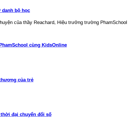
ý danh bộ học
ại PhamSchool cùng KidsOnline
thương của trẻ
thời đại chuyển đổi số