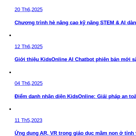
20 Th6,2025
Chương trình hè nâng cao kỹ năng STEM & AI dàn
12 Th6,2025
Giới thiệu KidsOnline AI Chatbot phiên bản mới s
04 Th6,2025
Điểm danh nhận diện KidsOnline: Giải pháp an t
11 Th5,2023
Ứng dụng AR, VR trong giáo dục mầm non ở tỉnh 