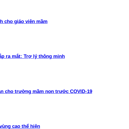
h cho giáo viên mầm
ắp ra mắt: Trợ lý thông minh
oàn cho trường mầm non trước COVID-19
vùng cao thể hiện