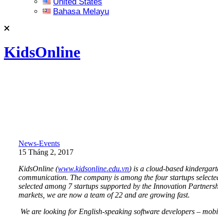
United States
Bahasa Melayu
KidsOnline
News-Events
15 Tháng 2, 2017
KidsOnline (
www.kidsonline.edu.vn
) is a cloud-based kinderga
communication. The company is among the four startups selecte
selected among 7 startups supported by the Innovation Partners
markets, we are now a team of 22 and are growing fast.
We are looking for English-speaking software developers – mobi