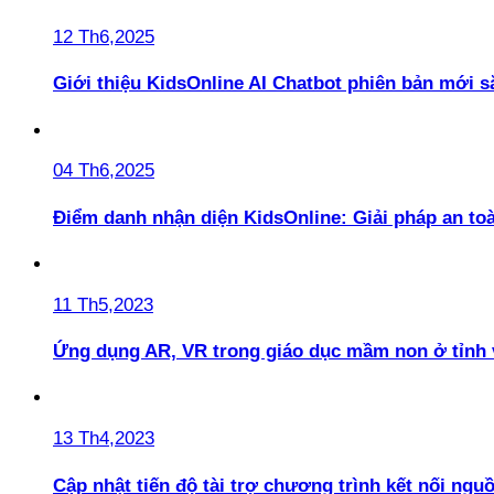
12 Th6,2025
Giới thiệu KidsOnline AI Chatbot phiên bản mới s
04 Th6,2025
Điểm danh nhận diện KidsOnline: Giải pháp an t
11 Th5,2023
Ứng dụng AR, VR trong giáo dục mầm non ở tỉnh 
13 Th4,2023
Cập nhật tiến độ tài trợ chương trình kết nối ngu