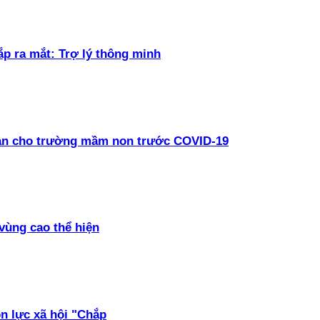
ắp ra mắt: Trợ lý thông minh
oàn cho trường mầm non trước COVID-19
vùng cao thể hiện
ồn lực xã hội "Chắp