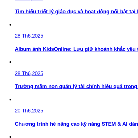
Tìm hiểu triết lý giáo dục và hoạt động nổi bật t
28 Th6,2025
Album ảnh KidsOnline: Lưu giữ khoảnh khắc yêu 
28 Th6,2025
Trường mầm non quản lý tài chính hiệu quả trong 
20 Th6,2025
Chương trình hè nâng cao kỹ năng STEM & AI dàn