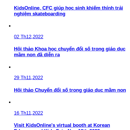
KidsOnline, CFC giúp học sinh khiếm thính trải
nghiệm skateboarding
02 Th12,2022
Hội thảo Khoa học chuyển đổi số trong giáo dục
mầm non đã diễn ra
29 Th11,2022
Hội thảo Chuyển đổi số trong giáo dục mầm non
16 Th11,2022
Visit KidsOnline's virtual booth at Korean