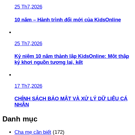
25 Th7,2026
10 năm – Hành trình đổi mới của KidsOnline
25 Th7,2026
Kỷ niệm 10 năm thành lập KidsOnline: Một thập
kỷ khơi nguồn tương lai, kết
17 Th7,2026
CHÍNH SÁCH BẢO MẬT VÀ XỬ LÝ DỮ LIỆU CÁ
NHÂN
Danh mục
Cha mẹ cần biết
(172)