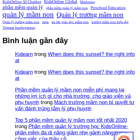
KidsOnline Global
KidsOnline AI Chatbot
Marketing
phần mềm quản lý
Preschool Education
phần mềm quản lý mầm non
quản lý mầm non
Quản lý trường mầm non
Quản lý trường mầm non
stem
tin tức giáo dục mầm non
trường mầm non hiện đại
Vietnam kindergartens
Bình luận gần đây
Kidearn
trong
When does this sunset? the right info
at
Kidearn
trong
When does this sunset? the right info
at
Phần mềm quản lý mầm non miễn phí mang lại
những lợi ích gì cho nhà trường, cho giáo viên và
phụ huynh
trong
Mách trường mầm non bí quyết tư
vấn đánh trúng tâm lý phụ huynh
Top 5 phần mềm quản lý mầm non tốt nhất 2020
trong
Phần mềm quản lý trường học KidsOnline-
phần mềm đa di năng giảm nhẹ gánh nặng trong
công việc của thầy cô