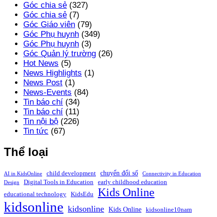
Góc chia sẻ
(327)
Góc chia sẻ
(7)
Góc Giáo viên
(79)
Góc Phụ huynh
(349)
Góc Phụ huynh
(3)
Góc Quản lý trường
(26)
Hot News
(5)
News Highlights
(1)
News Post
(1)
News-Events
(84)
Tin báo chí
(34)
Tin báo chí
(11)
Tin nội bộ
(226)
Tin tức
(67)
Thể loại
chuyển đổi số
child development
AI in KidsOnline
Connectivity in Education
Digital Tools in Education
early childhood education
Design
Kids Online
educational technology
KidsEdu
kidsonline
kidsonline
Kids Online
kidsonline10nam