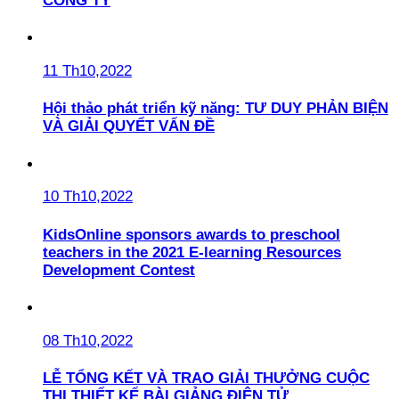
CÔNG TY
11 Th10,2022
Hội thảo phát triển kỹ năng: TƯ DUY PHẢN BIỆN
VÀ GIẢI QUYẾT VẤN ĐỀ
10 Th10,2022
KidsOnline sponsors awards to preschool
teachers in the 2021 E-learning Resources
Development Contest
08 Th10,2022
LỄ TỔNG KẾT VÀ TRAO GIẢI THƯỞNG CUỘC
THI THIẾT KẾ BÀI GIẢNG ĐIỆN TỬ