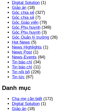
Digital Solution
(1)
Giáo án
(18)
Góc chia sẻ
(327)
Góc chia sẻ
(7)
Góc Giáo viên
(79)
Góc Phụ huynh
(349)
Góc Phụ huynh
(3)
Góc Quản lý trường
(26)
Hot News
(5)
News Highlights
(1)
News Post
(1)
News-Events
(84)
Tin báo chí
(34)
Tin báo chí
(11)
Tin nội bộ
(226)
Tin tức
(67)
Danh mục
Cha mẹ cần biết
(172)
Digital Solution
(1)
Giáo án
(18)