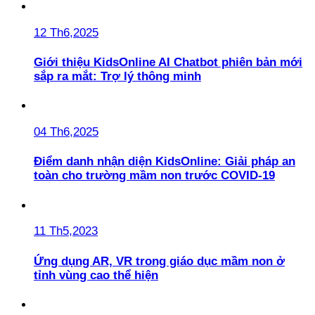
12 Th6,2025
Giới thiệu KidsOnline AI Chatbot phiên bản mới
sắp ra mắt: Trợ lý thông minh
04 Th6,2025
Điểm danh nhận diện KidsOnline: Giải pháp an
toàn cho trường mầm non trước COVID-19
11 Th5,2023
Ứng dụng AR, VR trong giáo dục mầm non ở
tỉnh vùng cao thể hiện