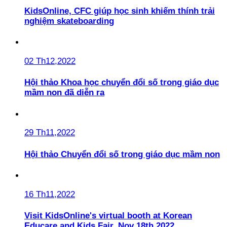
KidsOnline, CFC giúp học sinh khiếm thính trải
nghiệm skateboarding
02 Th12,2022
Hội thảo Khoa học chuyển đổi số trong giáo dục
mầm non đã diễn ra
29 Th11,2022
Hội thảo Chuyển đổi số trong giáo dục mầm non
16 Th11,2022
Visit KidsOnline's virtual booth at Korean
Educare and Kids Fair, Nov 18th 2022