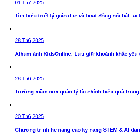
01 Th7,2025
Tìm hiểu triết lý giáo dục và hoạt động nổi bật t
28 Th6,2025
Album ảnh KidsOnline: Lưu giữ khoảnh khắc yêu 
28 Th6,2025
Trường mầm non quản lý tài chính hiệu quả trong 
20 Th6,2025
Chương trình hè nâng cao kỹ năng STEM & AI dàn