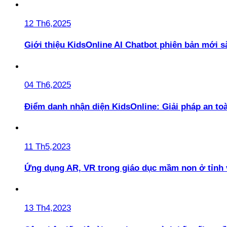
12 Th6,2025
Giới thiệu KidsOnline AI Chatbot phiên bản mới s
04 Th6,2025
Điểm danh nhận diện KidsOnline: Giải pháp an t
11 Th5,2023
Ứng dụng AR, VR trong giáo dục mầm non ở tỉnh 
13 Th4,2023