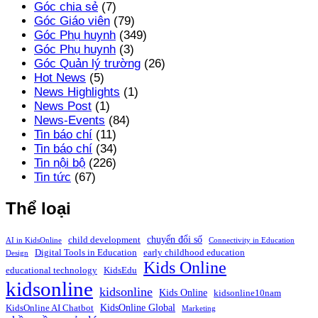
Góc chia sẻ
(7)
Góc Giáo viên
(79)
Góc Phụ huynh
(349)
Góc Phụ huynh
(3)
Góc Quản lý trường
(26)
Hot News
(5)
News Highlights
(1)
News Post
(1)
News-Events
(84)
Tin báo chí
(11)
Tin báo chí
(34)
Tin nội bộ
(226)
Tin tức
(67)
Thể loại
chuyển đổi số
child development
AI in KidsOnline
Connectivity in Education
Digital Tools in Education
early childhood education
Design
Kids Online
educational technology
KidsEdu
kidsonline
kidsonline
Kids Online
kidsonline10nam
KidsOnline Global
KidsOnline AI Chatbot
Marketing