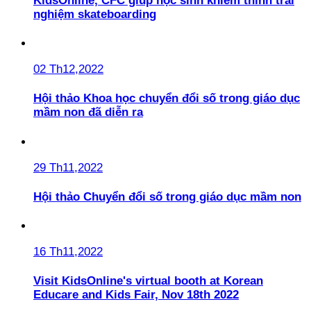
KidsOnline, CFC giúp học sinh khiếm thính trải
nghiệm skateboarding
02 Th12,2022
Hội thảo Khoa học chuyển đổi số trong giáo dục
mầm non đã diễn ra
29 Th11,2022
Hội thảo Chuyển đổi số trong giáo dục mầm non
16 Th11,2022
Visit KidsOnline's virtual booth at Korean
Educare and Kids Fair, Nov 18th 2022