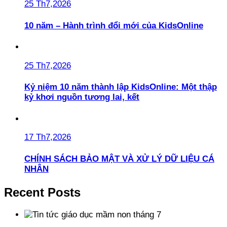
25 Th7,2026
10 năm – Hành trình đổi mới của KidsOnline
25 Th7,2026
Kỷ niệm 10 năm thành lập KidsOnline: Một thập
kỷ khơi nguồn tương lai, kết
17 Th7,2026
CHÍNH SÁCH BẢO MẬT VÀ XỬ LÝ DỮ LIỆU CÁ
NHÂN
Recent Posts