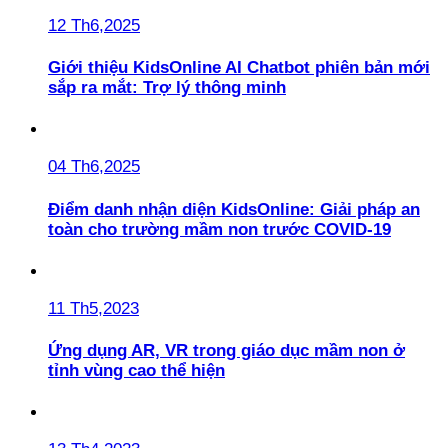
12 Th6,2025
Giới thiệu KidsOnline AI Chatbot phiên bản mới
sắp ra mắt: Trợ lý thông minh
04 Th6,2025
Điểm danh nhận diện KidsOnline: Giải pháp an
toàn cho trường mầm non trước COVID-19
11 Th5,2023
Ứng dụng AR, VR trong giáo dục mầm non ở
tỉnh vùng cao thể hiện