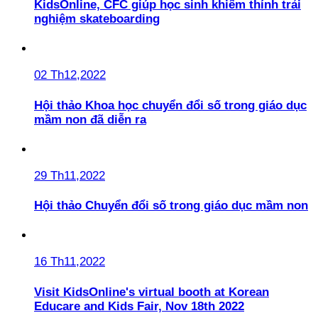
KidsOnline, CFC giúp học sinh khiếm thính trải
nghiệm skateboarding
02 Th12,2022
Hội thảo Khoa học chuyển đổi số trong giáo dục
mầm non đã diễn ra
29 Th11,2022
Hội thảo Chuyển đổi số trong giáo dục mầm non
16 Th11,2022
Visit KidsOnline's virtual booth at Korean
Educare and Kids Fair, Nov 18th 2022