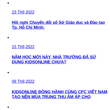
23 Th9,2022
Hội nghị Chuyển đổi số Sở Giáo dục và Đào tạo
Tp. Hồ Chí Minh:
15 Th9,2022
NĂM HỌC MỚI NÀY, NHÀ TRƯỜNG ĐÃ SỬ
DỤNG KIDSONLINE CHƯA?
09 Th9,2022
KIDSONLINE ĐỒNG HÀNH CÙNG CFC VIỆT NAM
TẠO NÊN MÙA TRUNG THU ẤM ÁP CHO