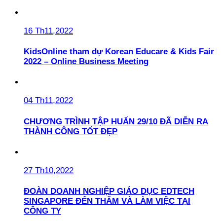
16 Th11,2022
KidsOnline tham dự Korean Educare & Kids Fair
2022 – Online Business Meeting
04 Th11,2022
CHƯƠNG TRÌNH TẬP HUẤN 29/10 ĐÃ DIỄN RA
THÀNH CÔNG TỐT ĐẸP
27 Th10,2022
ĐOÀN DOANH NGHIỆP GIÁO DỤC EDTECH
SINGAPORE ĐẾN THĂM VÀ LÀM VIỆC TẠI
CÔNG TY