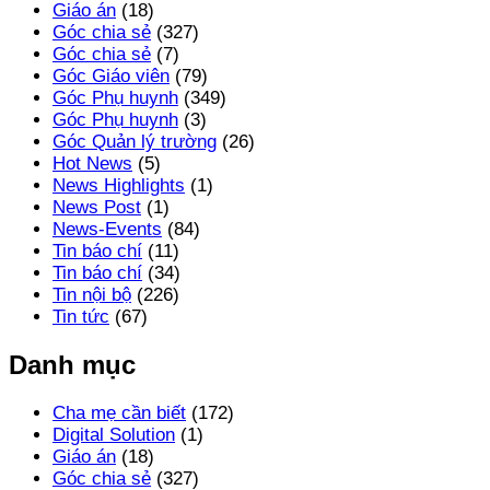
Giáo án
(18)
Góc chia sẻ
(327)
Góc chia sẻ
(7)
Góc Giáo viên
(79)
Góc Phụ huynh
(349)
Góc Phụ huynh
(3)
Góc Quản lý trường
(26)
Hot News
(5)
News Highlights
(1)
News Post
(1)
News-Events
(84)
Tin báo chí
(11)
Tin báo chí
(34)
Tin nội bộ
(226)
Tin tức
(67)
Danh mục
Cha mẹ cần biết
(172)
Digital Solution
(1)
Giáo án
(18)
Góc chia sẻ
(327)