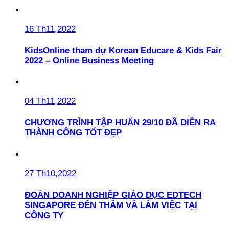
16 Th11,2022
KidsOnline tham dự Korean Educare & Kids Fair
2022 – Online Business Meeting
04 Th11,2022
CHƯƠNG TRÌNH TẬP HUẤN 29/10 ĐÃ DIỄN RA
THÀNH CÔNG TỐT ĐẸP
27 Th10,2022
ĐOÀN DOANH NGHIỆP GIÁO DỤC EDTECH
SINGAPORE ĐẾN THĂM VÀ LÀM VIỆC TẠI
CÔNG TY