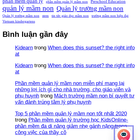
phần mềm quản lý
Preschool Education
phần mềm quản lý mầm non
quản lý mầm non
Quản lý trường mầm non
Quản lý trường mầm non
stem
tin tức giáo dục mầm non
trường mầm non hiện đại
Vietnam kindergartens
Bình luận gần đây
Kidearn
trong
When does this sunset? the right info
at
Kidearn
trong
When does this sunset? the right info
at
Phần mềm quản lý mầm non miễn phí mang lại
những lợi ích gì cho nhà trường, cho giáo viên và
phụ huynh
trong
Mách trường mầm non bí quyết tư
vấn đánh trúng tâm lý phụ huynh
Top 5 phần mềm quản lý mầm non tốt nhất 2020
trong
Phần mềm quản lý trường học KidsOnline-
phần mềm đa di năng giảm nhẹ gánh nặng trong
công việc của thầy cô