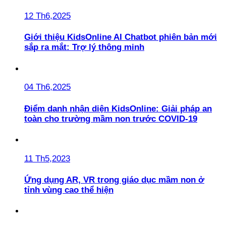
12 Th6,2025
Giới thiệu KidsOnline AI Chatbot phiên bản mới
sắp ra mắt: Trợ lý thông minh
04 Th6,2025
Điểm danh nhận diện KidsOnline: Giải pháp an
toàn cho trường mầm non trước COVID-19
11 Th5,2023
Ứng dụng AR, VR trong giáo dục mầm non ở
tỉnh vùng cao thể hiện