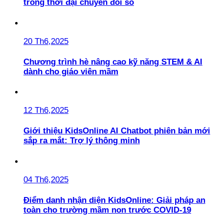
trong thời đại chuyển đổi số
20 Th6,2025
Chương trình hè nâng cao kỹ năng STEM & AI
dành cho giáo viên mầm
12 Th6,2025
Giới thiệu KidsOnline AI Chatbot phiên bản mới
sắp ra mắt: Trợ lý thông minh
04 Th6,2025
Điểm danh nhận diện KidsOnline: Giải pháp an
toàn cho trường mầm non trước COVID-19