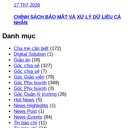
17 Th7,2026
CHÍNH SÁCH BẢO MẬT VÀ XỬ LÝ DỮ LIỆU CÁ
NHÂN
Danh mục
Cha mẹ cần biết
(172)
Digital Solution
(1)
Giáo án
(18)
Góc chia sẻ
(327)
Góc chia sẻ
(7)
Góc Giáo viên
(79)
Góc Phụ huynh
(349)
Góc Phụ huynh
(3)
Góc Quản lý trường
(26)
Hot News
(5)
News Highlights
(1)
News Post
(1)
News-Events
(84)
Tin báo chí
(11)