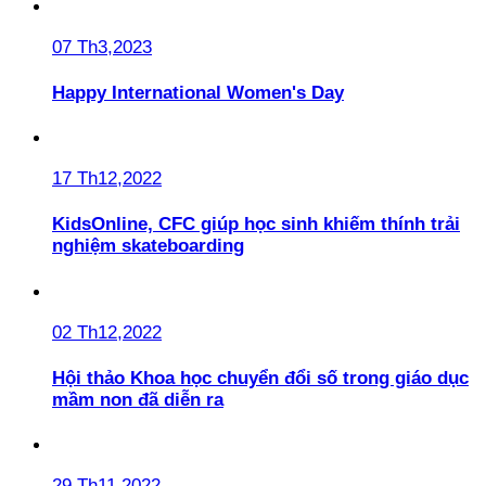
07 Th3,2023
Happy International Women's Day
17 Th12,2022
KidsOnline, CFC giúp học sinh khiếm thính trải
nghiệm skateboarding
02 Th12,2022
Hội thảo Khoa học chuyển đổi số trong giáo dục
mầm non đã diễn ra
29 Th11,2022