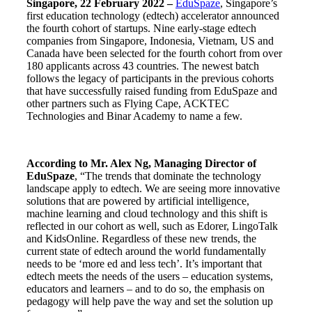
Singapore, 22 February 2022 –
EduSpaze
, Singapore’s
first education technology (edtech) accelerator announced
the fourth cohort of startups. Nine early-stage edtech
companies from Singapore, Indonesia, Vietnam, US and
Canada have been selected for the fourth cohort from over
180 applicants across 43 countries. The newest batch
follows the legacy of participants in the previous cohorts
that have successfully raised funding from EduSpaze and
other partners such as Flying Cape, ACKTEC
Technologies and Binar Academy to name a few.
According to Mr. Alex Ng, Managing Director of
EduSpaze
, “The trends that dominate the technology
landscape apply to edtech. We are seeing more innovative
solutions that are powered by artificial intelligence,
machine learning and cloud technology and this shift is
reflected in our cohort as well, such as Edorer, LingoTalk
and KidsOnline. Regardless of these new trends, the
current state of edtech around the world fundamentally
needs to be ‘more ed and less tech’. It’s important that
edtech meets the needs of the users – education systems,
educators and learners – and to do so, the emphasis on
pedagogy will help pave the way and set the solution up