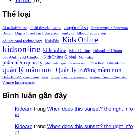
Tin tức
(67)
Thể loại
chuyển đổi số
child development
AI in KidsOnline
Connectivity in Education
Digital Tools in Education
early childhood education
Design
Kids Online
educational technology
KidsEdu
kidsonline
kidsonline
Kids Online
kidsonline10nam
KidsOnline Global
KidsOnline AI Chatbot
Marketing
phần mềm quản lý
Preschool Education
phần mềm quản lý mầm non
quản lý mầm non
Quản lý trường mầm non
Quản lý trường mầm non
stem
tin tức giáo dục mầm non
trường mầm non hiện đại
Vietnam kindergartens
Bình luận gần đây
Kidearn
trong
When does this sunset? the right info
at
Kidearn
trong
When does this sunset? the right info
at