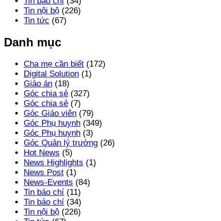
Tin báo chí
(34)
Tin nội bộ
(226)
Tin tức
(67)
Danh mục
Cha mẹ cần biết
(172)
Digital Solution
(1)
Giáo án
(18)
Góc chia sẻ
(327)
Góc chia sẻ
(7)
Góc Giáo viên
(79)
Góc Phụ huynh
(349)
Góc Phụ huynh
(3)
Góc Quản lý trường
(26)
Hot News
(5)
News Highlights
(1)
News Post
(1)
News-Events
(84)
Tin báo chí
(11)
Tin báo chí
(34)
Tin nội bộ
(226)