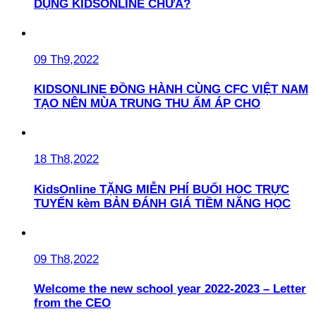
DỤNG KIDSONLINE CHƯA?
09 Th9,2022
KIDSONLINE ĐỒNG HÀNH CÙNG CFC VIỆT NAM
TẠO NÊN MÙA TRUNG THU ẤM ÁP CHO
18 Th8,2022
KidsOnline TẶNG MIỄN PHÍ BUỔI HỌC TRỰC
TUYẾN kèm BẢN ĐÁNH GIÁ TIỀM NĂNG HỌC
09 Th8,2022
Welcome the new school year 2022-2023 – Letter
from the CEO