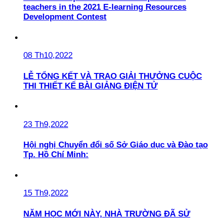
teachers in the 2021 E-learning Resources
Development Contest
08 Th10,2022
LỄ TỔNG KẾT VÀ TRAO GIẢI THƯỞNG CUỘC
THI THIẾT KẾ BÀI GIẢNG ĐIỆN TỬ
23 Th9,2022
Hội nghị Chuyển đổi số Sở Giáo dục và Đào tạo
Tp. Hồ Chí Minh:
15 Th9,2022
NĂM HỌC MỚI NÀY, NHÀ TRƯỜNG ĐÃ SỬ