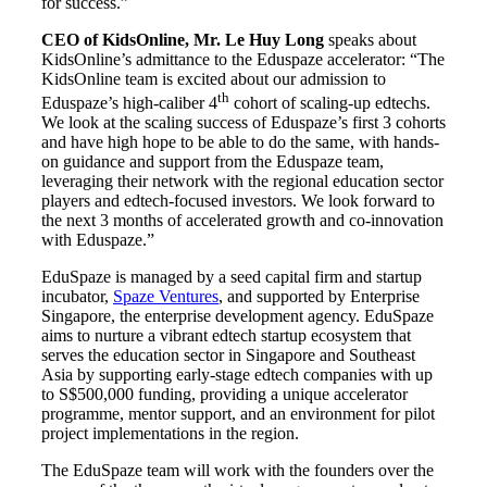
for success.”
CEO of KidsOnline, Mr. Le Huy Long
speaks about
KidsOnline’s admittance to the Eduspaze accelerator: “The
KidsOnline team is excited about our admission to
th
Eduspaze’s high-caliber 4
cohort of scaling-up edtechs.
We look at the scaling success of Eduspaze’s first 3 cohorts
and have high hope to be able to do the same, with hands-
on guidance and support from the Eduspaze team,
leveraging their network with the regional education sector
players and edtech-focused investors. We look forward to
the next 3 months of accelerated growth and co-innovation
with Eduspaze.”
EduSpaze is managed by a seed capital firm and startup
incubator,
Spaze Ventures
, and supported by Enterprise
Singapore, the enterprise development agency. EduSpaze
aims to nurture a vibrant edtech startup ecosystem that
serves the education sector in Singapore and Southeast
Asia by supporting early-stage edtech companies with up
to S$500,000 funding, providing a unique accelerator
programme, mentor support, and an environment for pilot
project implementations in the region.
The EduSpaze team will work with the founders over the