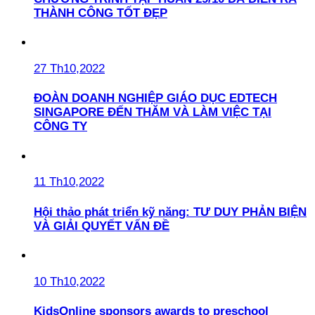
THÀNH CÔNG TỐT ĐẸP
27 Th10,2022
ĐOÀN DOANH NGHIỆP GIÁO DỤC EDTECH
SINGAPORE ĐẾN THĂM VÀ LÀM VIỆC TẠI
CÔNG TY
11 Th10,2022
Hội thảo phát triển kỹ năng: TƯ DUY PHẢN BIỆN
VÀ GIẢI QUYẾT VẤN ĐỀ
10 Th10,2022
KidsOnline sponsors awards to preschool