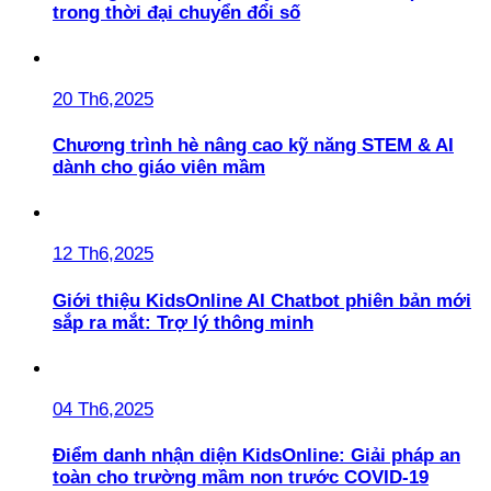
trong thời đại chuyển đổi số
20 Th6,2025
Chương trình hè nâng cao kỹ năng STEM & AI
dành cho giáo viên mầm
12 Th6,2025
Giới thiệu KidsOnline AI Chatbot phiên bản mới
sắp ra mắt: Trợ lý thông minh
04 Th6,2025
Điểm danh nhận diện KidsOnline: Giải pháp an
toàn cho trường mầm non trước COVID-19