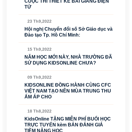
CUỘC THI THIẾT KẾ BÀI GIẢNG ĐIỆN
TỬ
23 Th9,2022
Hội nghị Chuyển đổi số Sở Giáo dục và
Đào tạo Tp. Hồ Chí Minh:
15 Th9,2022
NĂM HỌC MỚI NÀY, NHÀ TRƯỜNG ĐÃ
SỬ DỤNG KIDSONLINE CHƯA?
09 Th9,2022
KIDSONLINE ĐỒNG HÀNH CÙNG CFC
VIỆT NAM TẠO NÊN MÙA TRUNG THU
ẤM ÁP CHO
18 Th8,2022
KidsOnline TẶNG MIỄN PHÍ BUỔI HỌC
TRỰC TUYẾN kèm BẢN ĐÁNH GIÁ
TIỀM NĂNG HỌC