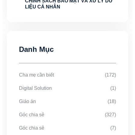
CHÍNH SÁCH BẢO MẬT VÀ XỬ LÝ DỮ
LIỆU CÁ NHÂN
Danh Mục
Cha mẹ cần biết
(172)
Digital Solution
(1)
Giáo án
(18)
Góc chia sẻ
(327)
Góc chia sẻ
(7)