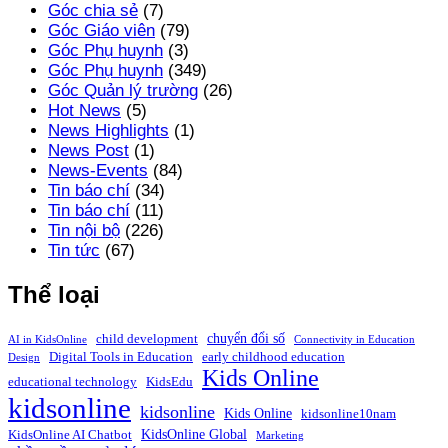
Góc chia sẻ
(7)
Góc Giáo viên
(79)
Góc Phụ huynh
(3)
Góc Phụ huynh
(349)
Góc Quản lý trường
(26)
Hot News
(5)
News Highlights
(1)
News Post
(1)
News-Events
(84)
Tin báo chí
(34)
Tin báo chí
(11)
Tin nội bộ
(226)
Tin tức
(67)
Thể loại
chuyển đổi số
child development
AI in KidsOnline
Connectivity in Education
Digital Tools in Education
early childhood education
Design
Kids Online
educational technology
KidsEdu
kidsonline
kidsonline
Kids Online
kidsonline10nam
KidsOnline Global
KidsOnline AI Chatbot
Marketing