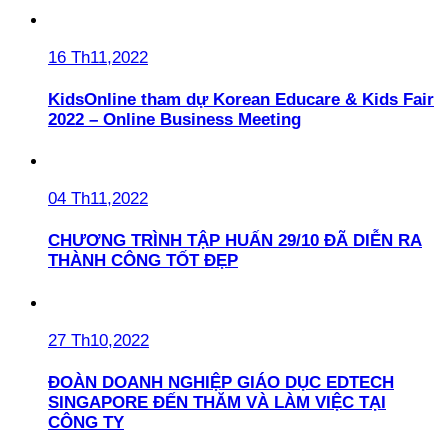
16 Th11,2022
KidsOnline tham dự Korean Educare & Kids Fair
2022 – Online Business Meeting
04 Th11,2022
CHƯƠNG TRÌNH TẬP HUẤN 29/10 ĐÃ DIỄN RA
THÀNH CÔNG TỐT ĐẸP
27 Th10,2022
ĐOÀN DOANH NGHIỆP GIÁO DỤC EDTECH
SINGAPORE ĐẾN THĂM VÀ LÀM VIỆC TẠI
CÔNG TY