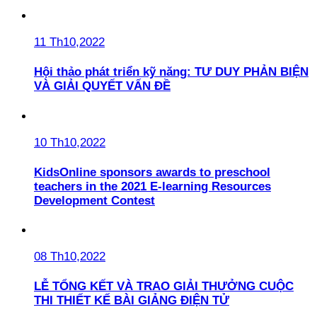
11 Th10,2022
Hội thảo phát triển kỹ năng: TƯ DUY PHẢN BIỆN
VÀ GIẢI QUYẾT VẤN ĐỀ
10 Th10,2022
KidsOnline sponsors awards to preschool
teachers in the 2021 E-learning Resources
Development Contest
08 Th10,2022
LỄ TỔNG KẾT VÀ TRAO GIẢI THƯỞNG CUỘC
THI THIẾT KẾ BÀI GIẢNG ĐIỆN TỬ