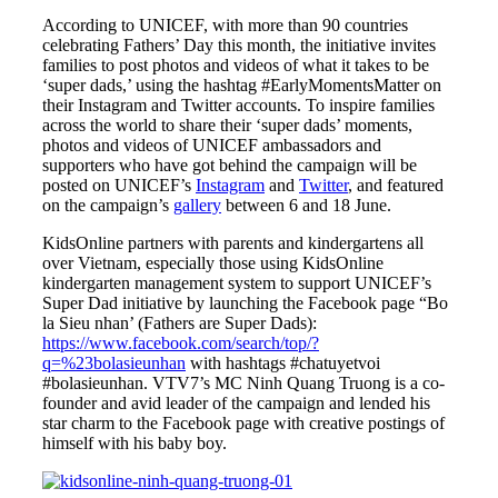
According to UNICEF, with more than 90 countries
celebrating Fathers’ Day this month, the initiative invites
families to post photos and videos of what it takes to be
‘super dads,’ using the hashtag #EarlyMomentsMatter on
their Instagram and Twitter accounts. To inspire families
across the world to share their ‘super dads’ moments,
photos and videos of UNICEF ambassadors and
supporters who have got behind the campaign will be
posted on UNICEF’s
Instagram
and
Twitter
, and featured
on the campaign’s
gallery
between 6 and 18 June.
KidsOnline partners with parents and kindergartens all
over Vietnam, especially those using KidsOnline
kindergarten management system to support UNICEF’s
Super Dad initiative by launching the Facebook page “Bo
la Sieu nhan’ (Fathers are Super Dads):
https://www.facebook.com/search/top/?
q=%23bolasieunhan
with hashtags #chatuyetvoi
#bolasieunhan. VTV7’s MC Ninh Quang Truong is a co-
founder and avid leader of the campaign and lended his
star charm to the Facebook page with creative postings of
himself with his baby boy.