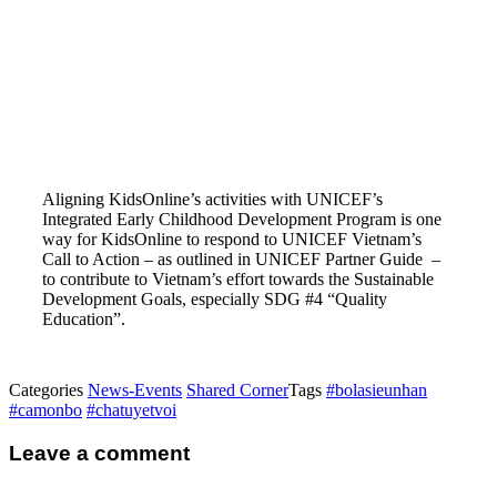
Aligning KidsOnline’s activities with UNICEF’s
Integrated Early Childhood Development Program is one
way for KidsOnline to respond to UNICEF Vietnam’s
Call to Action – as outlined in UNICEF Partner Guide –
to contribute to Vietnam’s effort towards the Sustainable
Development Goals, especially SDG #4 “Quality
Education”.
Categories
News-Events
Shared Corner
Tags
#bolasieunhan
#camonbo
#chatuyetvoi
Leave a comment