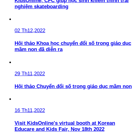
KidsOnline, CFC giúp học sinh khiếm thính trải
nghiệm skateboarding
02 Th12,2022
Hội thảo Khoa học chuyển đổi số trong giáo dục
mầm non đã diễn ra
29 Th11,2022
Hội thảo Chuyển đổi số trong giáo dục mầm non
16 Th11,2022
Visit KidsOnline's virtual booth at Korean
Educare and Kids Fair, Nov 18th 2022