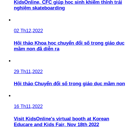
KidsOnline, CFC giúp học sinh khiếm thính trải
nghiệm skateboarding
02 Th12,2022
Hội thảo Khoa học chuyển đổi số trong giáo dục
mầm non đã diễn ra
29 Th11,2022
Hội thảo Chuyển đổi số trong giáo dục mầm non
16 Th11,2022
Visit KidsOnline's virtual booth at Korean
Educare and Kids Fair, Nov 18th 2022