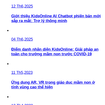
12 Th6,2025
Giới thiệu KidsOnline AI Chatbot phiên bản mới
sắp ra mắt: Trợ lý thông minh
04 Th6,2025
Điểm danh nhận diện KidsOnline: Giải pháp an
toàn cho trường mầm non trước COVID-19
11 Th5,2023
Ứng dụng AR, VR trong giáo dục mầm non ở
tỉnh vùng cao thể hiện