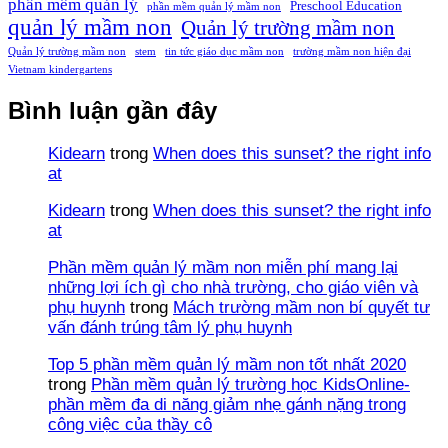
phần mềm quản lý
Preschool Education
phần mềm quản lý mầm non
quản lý mầm non
Quản lý trường mầm non
Quản lý trường mầm non
stem
tin tức giáo dục mầm non
trường mầm non hiện đại
Vietnam kindergartens
Bình luận gần đây
Kidearn
trong
When does this sunset? the right info
at
Kidearn
trong
When does this sunset? the right info
at
Phần mềm quản lý mầm non miễn phí mang lại
những lợi ích gì cho nhà trường, cho giáo viên và
phụ huynh
trong
Mách trường mầm non bí quyết tư
vấn đánh trúng tâm lý phụ huynh
Top 5 phần mềm quản lý mầm non tốt nhất 2020
trong
Phần mềm quản lý trường học KidsOnline-
phần mềm đa di năng giảm nhẹ gánh nặng trong
công việc của thầy cô