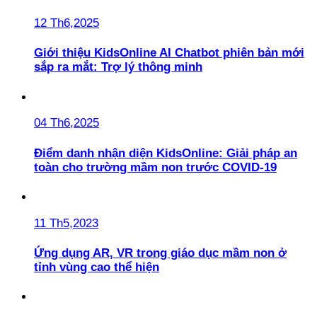
12 Th6,2025
Giới thiệu KidsOnline AI Chatbot phiên bản mới
sắp ra mắt: Trợ lý thông minh
04 Th6,2025
Điểm danh nhận diện KidsOnline: Giải pháp an
toàn cho trường mầm non trước COVID-19
11 Th5,2023
Ứng dụng AR, VR trong giáo dục mầm non ở
tỉnh vùng cao thể hiện