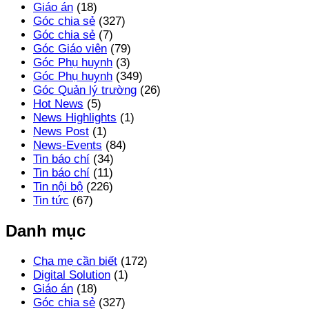
Giáo án
(18)
Góc chia sẻ
(327)
Góc chia sẻ
(7)
Góc Giáo viên
(79)
Góc Phụ huynh
(3)
Góc Phụ huynh
(349)
Góc Quản lý trường
(26)
Hot News
(5)
News Highlights
(1)
News Post
(1)
News-Events
(84)
Tin báo chí
(34)
Tin báo chí
(11)
Tin nội bộ
(226)
Tin tức
(67)
Danh mục
Cha mẹ cần biết
(172)
Digital Solution
(1)
Giáo án
(18)
Góc chia sẻ
(327)