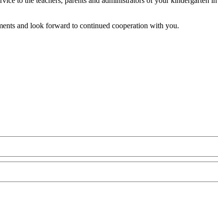
rvice to the teachers, parents and administrators of your kindergarten in
ents and look forward to continued cooperation with you.