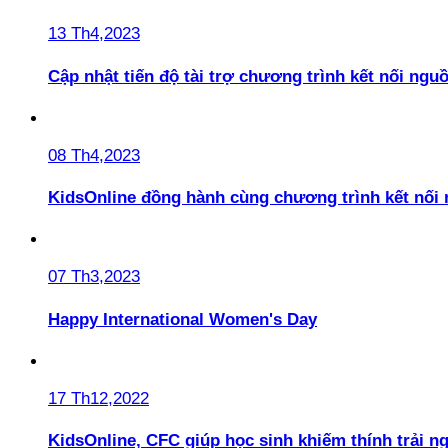
13 Th4,2023
Cập nhật tiến độ tài trợ chương trình kết nối ngu
08 Th4,2023
KidsOnline đồng hành cùng chương trình kết nối
07 Th3,2023
Happy International Women's Day
17 Th12,2022
KidsOnline, CFC giúp học sinh khiếm thính trải n