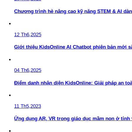
Chương trình hè nâng cao kỹ năng STEM & AI dàn
12 Th6,2025
Giới thiệu KidsOnline AI Chatbot phiên bản mới s
04 Th6,2025
Điểm danh nhận diện KidsOnline: Giải pháp an t
11 Th5,2023
Ứng dụng AR, VR trong giáo dục mầm non ở tỉnh 