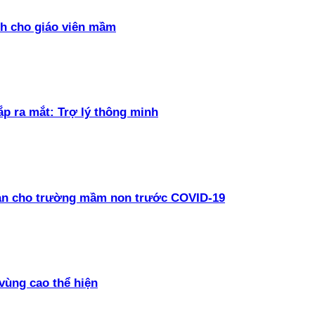
h cho giáo viên mầm
ắp ra mắt: Trợ lý thông minh
oàn cho trường mầm non trước COVID-19
vùng cao thể hiện