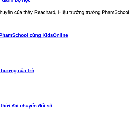
ý danh bộ học
ại PhamSchool cùng KidsOnline
thương của trẻ
thời đại chuyển đổi số