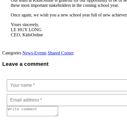
Our team at KidsOnline is grateful for our opportunity to be of se
these most important stakeholders in the coming school year.
Once again, we wish you a new school year full of new achievem
Yours sincerely,
LE HUY LONG
CEO, KidsOnline
Categories
News-Events
Shared Corner
Leave a comment