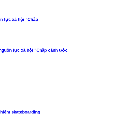
ồn lực xã hội "Chắp
 nguồn lực xã hội "Chắp cánh ước
ghiệm skateboarding