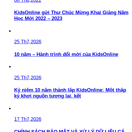
08 Th8,2022
KidsOnline gửi Thư Chúc Mừng Khai Giảng Năm
Học Mới 2022 – 2023
25 Th7,2026
10 năm – Hành trình đổi mới của KidsOnline
25 Th7,2026
Kỷ niệm 10 năm thành lập KidsOnline: Một thập
kỷ khơi nguồn tương lai, kết
17 Th7,2026
CHÍNH SÁCH BẢO MẬT VÀ XỬ LÝ DỮ LIỆU CÁ