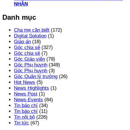
NHÂN
Danh mục
Cha mẹ cần biết
(172)
Digital Solution
(1)
Giáo án
(18)
Góc chia sẻ
(327)
Góc chia sẻ
(7)
Góc Giáo viên
(79)
Góc Phụ huynh
(349)
Góc Phụ huynh
(3)
Góc Quản lý trường
(26)
Hot News
(5)
News Highlights
(1)
News Post
(1)
News-Events
(84)
Tin báo chí
(34)
Tin báo chí
(11)
Tin nội bộ
(226)
Tin tức
(67)