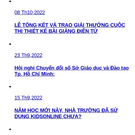
08 Th10,2022
LỄ TỔNG KẾT VÀ TRAO GIẢI THƯỞNG CUỘC
THI THIẾT KẾ BÀI GIẢNG ĐIỆN TỬ
23 Th9,2022
Hội nghị Chuyển đổi số Sở Giáo dục và Đào tạo
Tp. Hồ Chí Minh:
15 Th9,2022
NĂM HỌC MỚI NÀY, NHÀ TRƯỜNG ĐÃ SỬ
DỤNG KIDSONLINE CHƯA?