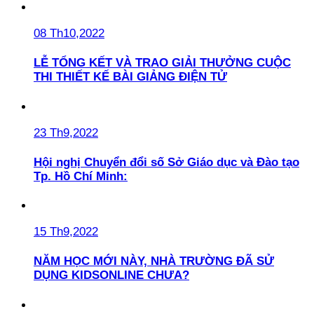
08 Th10,2022
LỄ TỔNG KẾT VÀ TRAO GIẢI THƯỞNG CUỘC
THI THIẾT KẾ BÀI GIẢNG ĐIỆN TỬ
23 Th9,2022
Hội nghị Chuyển đổi số Sở Giáo dục và Đào tạo
Tp. Hồ Chí Minh:
15 Th9,2022
NĂM HỌC MỚI NÀY, NHÀ TRƯỜNG ĐÃ SỬ
DỤNG KIDSONLINE CHƯA?