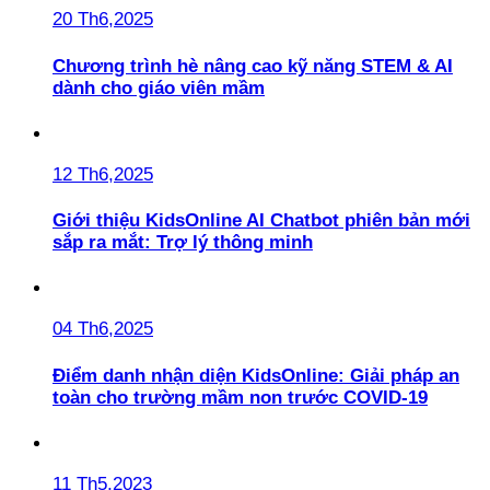
20 Th6,2025
Chương trình hè nâng cao kỹ năng STEM & AI
dành cho giáo viên mầm
12 Th6,2025
Giới thiệu KidsOnline AI Chatbot phiên bản mới
sắp ra mắt: Trợ lý thông minh
04 Th6,2025
Điểm danh nhận diện KidsOnline: Giải pháp an
toàn cho trường mầm non trước COVID-19
11 Th5,2023