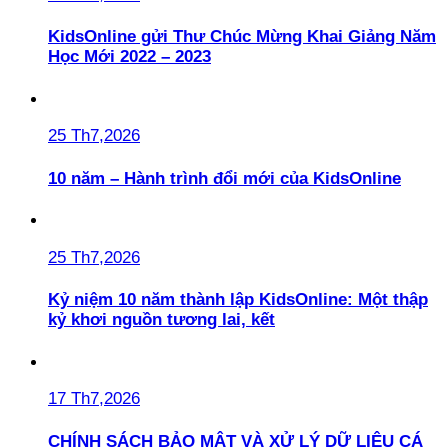
KidsOnline gửi Thư Chúc Mừng Khai Giảng Năm
Học Mới 2022 – 2023
25 Th7,2026
10 năm – Hành trình đổi mới của KidsOnline
25 Th7,2026
Kỷ niệm 10 năm thành lập KidsOnline: Một thập
kỷ khơi nguồn tương lai, kết
17 Th7,2026
CHÍNH SÁCH BẢO MẬT VÀ XỬ LÝ DỮ LIỆU CÁ