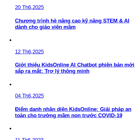
20 Th6,2025
Chương trình hè nâng cao kỹ năng STEM & AI
dành cho giáo viên mầm
12 Th6,2025
Giới thiệu KidsOnline AI Chatbot phiên bản mới
sắp ra mắt: Trợ lý thông minh
04 Th6,2025
Điểm danh nhận diện KidsOnline: Giải pháp an
toàn cho trường mầm non trước COVID-19