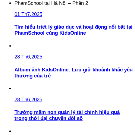
01 Th7,2025
Tìm hiểu triết lý giáo dục và hoạt động nổi bật tại
PhamSchool cùng KidsOnline
28 Th6,2025
Album ảnh KidsOnline: Lưu giữ khoảnh khắc yêu
thương của trẻ
28 Th6,2025
Trường mầm non quản lý tài chính hiệu quả
trong thời đại chuyển đổi số