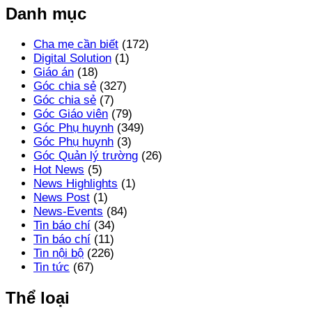
Danh mục
Cha mẹ cần biết
(172)
Digital Solution
(1)
Giáo án
(18)
Góc chia sẻ
(327)
Góc chia sẻ
(7)
Góc Giáo viên
(79)
Góc Phụ huynh
(349)
Góc Phụ huynh
(3)
Góc Quản lý trường
(26)
Hot News
(5)
News Highlights
(1)
News Post
(1)
News-Events
(84)
Tin báo chí
(34)
Tin báo chí
(11)
Tin nội bộ
(226)
Tin tức
(67)
Thể loại