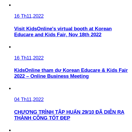
16 Th11,2022
Visit KidsOnline's virtual booth at Korean
Educare and Kids Fair, Nov 18th 2022
16 Th11,2022
KidsOnline tham dự Korean Educare & Kids Fair
2022 – Online Business Meeting
04 Th11,2022
CHƯƠNG TRÌNH TẬP HUẤN 29/10 ĐÃ DIỄN RA
THÀNH CÔNG TỐT ĐẸP