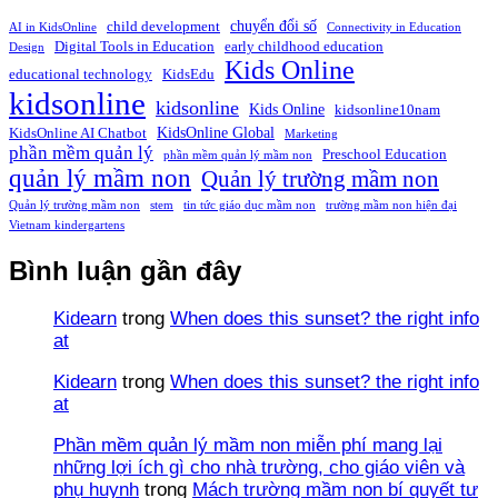
chuyển đổi số
child development
AI in KidsOnline
Connectivity in Education
Digital Tools in Education
early childhood education
Design
Kids Online
educational technology
KidsEdu
kidsonline
kidsonline
Kids Online
kidsonline10nam
KidsOnline Global
KidsOnline AI Chatbot
Marketing
phần mềm quản lý
Preschool Education
phần mềm quản lý mầm non
quản lý mầm non
Quản lý trường mầm non
Quản lý trường mầm non
stem
tin tức giáo dục mầm non
trường mầm non hiện đại
Vietnam kindergartens
Bình luận gần đây
Kidearn
trong
When does this sunset? the right info
at
Kidearn
trong
When does this sunset? the right info
at
Phần mềm quản lý mầm non miễn phí mang lại
những lợi ích gì cho nhà trường, cho giáo viên và
phụ huynh
trong
Mách trường mầm non bí quyết tư