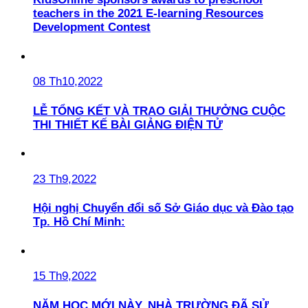
teachers in the 2021 E-learning Resources
Development Contest
08 Th10,2022
LỄ TỔNG KẾT VÀ TRAO GIẢI THƯỞNG CUỘC
THI THIẾT KẾ BÀI GIẢNG ĐIỆN TỬ
23 Th9,2022
Hội nghị Chuyển đổi số Sở Giáo dục và Đào tạo
Tp. Hồ Chí Minh:
15 Th9,2022
NĂM HỌC MỚI NÀY, NHÀ TRƯỜNG ĐÃ SỬ