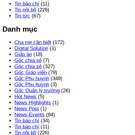
Tin báo chí
(11)
Tin nội bộ
(226)
Tin tức
(67)
Danh mục
Cha mẹ cần biết
(172)
Digital Solution
(1)
Giáo án
(18)
Góc chia sẻ
(7)
Góc chia sẻ
(327)
Góc Giáo viên
(79)
Góc Phụ huynh
(349)
Góc Phụ huynh
(3)
Góc Quản lý trường
(26)
Hot News
(5)
News Highlights
(1)
News Post
(1)
News-Events
(84)
Tin báo chí
(34)
Tin báo chí
(11)
Tin nội bộ
(226)