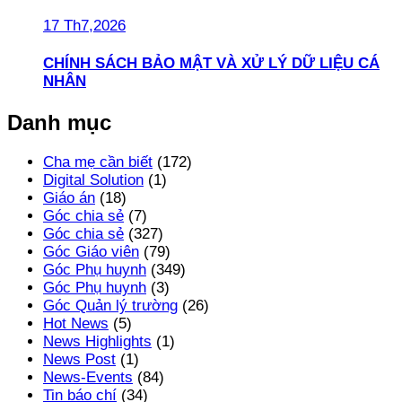
17 Th7,2026
CHÍNH SÁCH BẢO MẬT VÀ XỬ LÝ DỮ LIỆU CÁ
NHÂN
Danh mục
Cha mẹ cần biết
(172)
Digital Solution
(1)
Giáo án
(18)
Góc chia sẻ
(7)
Góc chia sẻ
(327)
Góc Giáo viên
(79)
Góc Phụ huynh
(349)
Góc Phụ huynh
(3)
Góc Quản lý trường
(26)
Hot News
(5)
News Highlights
(1)
News Post
(1)
News-Events
(84)
Tin báo chí
(34)