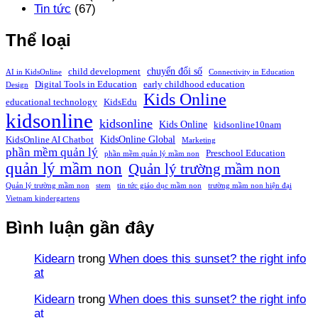
Tin tức
(67)
Thể loại
chuyển đổi số
child development
AI in KidsOnline
Connectivity in Education
Digital Tools in Education
early childhood education
Design
Kids Online
educational technology
KidsEdu
kidsonline
kidsonline
Kids Online
kidsonline10nam
KidsOnline Global
KidsOnline AI Chatbot
Marketing
phần mềm quản lý
Preschool Education
phần mềm quản lý mầm non
quản lý mầm non
Quản lý trường mầm non
Quản lý trường mầm non
stem
tin tức giáo dục mầm non
trường mầm non hiện đại
Vietnam kindergartens
Bình luận gần đây
Kidearn
trong
When does this sunset? the right info
at
Kidearn
trong
When does this sunset? the right info
at