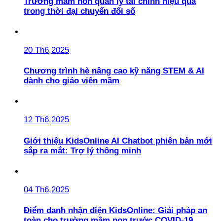
Trường mầm non quản lý tài chính hiệu quả
trong thời đại chuyển đổi số
20 Th6,2025
Chương trình hè nâng cao kỹ năng STEM & AI
dành cho giáo viên mầm
12 Th6,2025
Giới thiệu KidsOnline AI Chatbot phiên bản mới
sắp ra mắt: Trợ lý thông minh
04 Th6,2025
Điểm danh nhận diện KidsOnline: Giải pháp an
toàn cho trường mầm non trước COVID-19