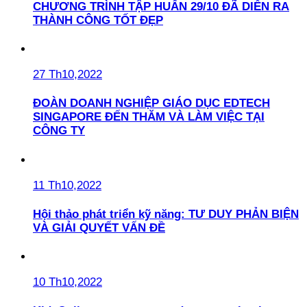
CHƯƠNG TRÌNH TẬP HUẤN 29/10 ĐÃ DIỄN RA
THÀNH CÔNG TỐT ĐẸP
27 Th10,2022
ĐOÀN DOANH NGHIỆP GIÁO DỤC EDTECH
SINGAPORE ĐẾN THĂM VÀ LÀM VIỆC TẠI
CÔNG TY
11 Th10,2022
Hội thảo phát triển kỹ năng: TƯ DUY PHẢN BIỆN
VÀ GIẢI QUYẾT VẤN ĐỀ
10 Th10,2022