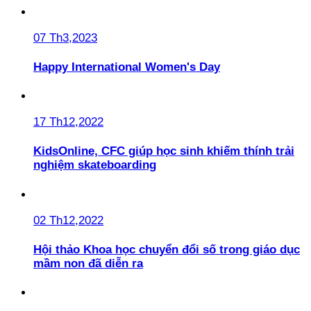
07 Th3,2023
Happy International Women's Day
17 Th12,2022
KidsOnline, CFC giúp học sinh khiếm thính trải
nghiệm skateboarding
02 Th12,2022
Hội thảo Khoa học chuyển đổi số trong giáo dục
mầm non đã diễn ra