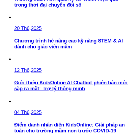
trong thời đại chuyển đổi số
20 Th6,2025
Chương trình hè nâng cao kỹ năng STEM & AI
dành cho giáo viên mầm
12 Th6,2025
Giới thiệu KidsOnline AI Chatbot phiên bản mới
sắp ra mắt: Trợ lý thông minh
04 Th6,2025
Điểm danh nhận diện KidsOnline: Giải pháp an
toàn cho trường mầm non trước COVID-19