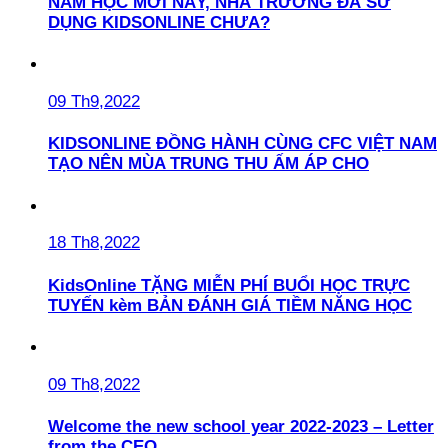
NĂM HỌC MỚI NÀY, NHÀ TRƯỜNG ĐÃ SỬ
DỤNG KIDSONLINE CHƯA?
09 Th9,2022
KIDSONLINE ĐỒNG HÀNH CÙNG CFC VIỆT NAM
TẠO NÊN MÙA TRUNG THU ẤM ÁP CHO
18 Th8,2022
KidsOnline TẶNG MIỄN PHÍ BUỔI HỌC TRỰC
TUYẾN kèm BẢN ĐÁNH GIÁ TIỀM NĂNG HỌC
09 Th8,2022
Welcome the new school year 2022-2023 – Letter
from the CEO