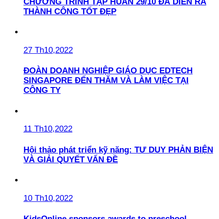
CHƯƠNG TRÌNH TẬP HUẤN 29/10 ĐÃ DIỄN RA
THÀNH CÔNG TỐT ĐẸP
27 Th10,2022
ĐOÀN DOANH NGHIỆP GIÁO DỤC EDTECH
SINGAPORE ĐẾN THĂM VÀ LÀM VIỆC TẠI
CÔNG TY
11 Th10,2022
Hội thảo phát triển kỹ năng: TƯ DUY PHẢN BIỆN
VÀ GIẢI QUYẾT VẤN ĐỀ
10 Th10,2022
KidsOnline sponsors awards to preschool