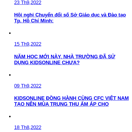
23 Th9,2022
Hội nghị Chuyển đổi số Sở Giáo dục và Đào tạo
Tp. Hồ Chí Minh:
15 Th9,2022
NĂM HỌC MỚI NÀY, NHÀ TRƯỜNG ĐÃ SỬ
DỤNG KIDSONLINE CHƯA?
09 Th9,2022
KIDSONLINE ĐỒNG HÀNH CÙNG CFC VIỆT NAM
TẠO NÊN MÙA TRUNG THU ẤM ÁP CHO
18 Th8,2022