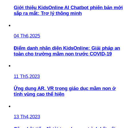
Giới thiệu KidsOnline AI Chatbot phiên bản mới
sắp ra mắt: Trợ lý thông minh
04 Th6,2025
Điểm danh nhận diện KidsOnline: Giải pháp an
toàn cho trường mầm non trước COVID-19
11 Th5,2023
Ứng dụng AR, VR trong giáo dục mầm non ở
tỉnh vùng cao thể hiện
13 Th4,2023