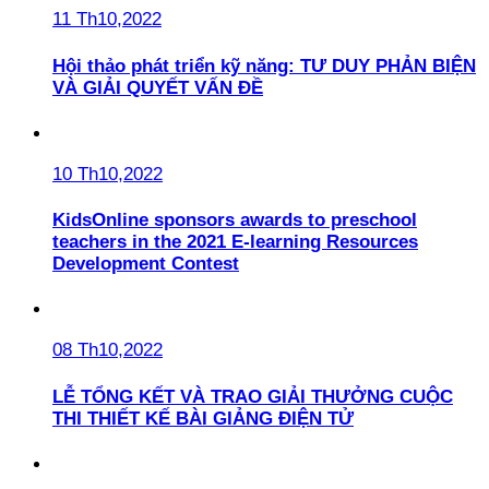
11 Th10,2022
Hội thảo phát triển kỹ năng: TƯ DUY PHẢN BIỆN
VÀ GIẢI QUYẾT VẤN ĐỀ
10 Th10,2022
KidsOnline sponsors awards to preschool
teachers in the 2021 E-learning Resources
Development Contest
08 Th10,2022
LỄ TỔNG KẾT VÀ TRAO GIẢI THƯỞNG CUỘC
THI THIẾT KẾ BÀI GIẢNG ĐIỆN TỬ