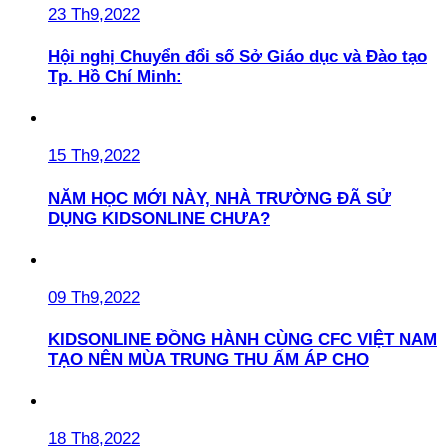
23 Th9,2022
Hội nghị Chuyển đổi số Sở Giáo dục và Đào tạo
Tp. Hồ Chí Minh:
15 Th9,2022
NĂM HỌC MỚI NÀY, NHÀ TRƯỜNG ĐÃ SỬ
DỤNG KIDSONLINE CHƯA?
09 Th9,2022
KIDSONLINE ĐỒNG HÀNH CÙNG CFC VIỆT NAM
TẠO NÊN MÙA TRUNG THU ẤM ÁP CHO
18 Th8,2022