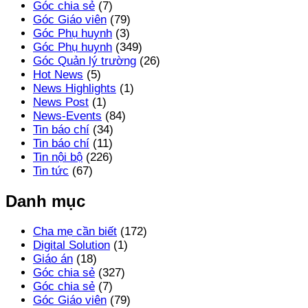
Góc chia sẻ
(7)
Góc Giáo viên
(79)
Góc Phụ huynh
(3)
Góc Phụ huynh
(349)
Góc Quản lý trường
(26)
Hot News
(5)
News Highlights
(1)
News Post
(1)
News-Events
(84)
Tin báo chí
(34)
Tin báo chí
(11)
Tin nội bộ
(226)
Tin tức
(67)
Danh mục
Cha mẹ cần biết
(172)
Digital Solution
(1)
Giáo án
(18)
Góc chia sẻ
(327)
Góc chia sẻ
(7)
Góc Giáo viên
(79)