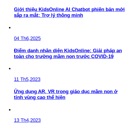
Giới thiệu KidsOnline AI Chatbot phiên bản mới
sắp ra mắt: Trợ lý thông minh
04 Th6,2025
Điểm danh nhận diện KidsOnline: Giải pháp an
toàn cho trường mầm non trước COVID-19
11 Th5,2023
Ứng dụng AR, VR trong giáo dục mầm non ở
tỉnh vùng cao thể hiện
13 Th4,2023