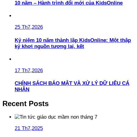
10 năm – Hành trình đổi mới của KidsOnline
25 Th7,2026
Kỷ niệm 10 năm thành lập KidsOnline: Một thập
kỷ khơi nguồn tương lai, kết
17 Th7,2026
CHÍNH SÁCH BẢO MẬT VÀ XỬ LÝ DỮ LIỆU CÁ
NHÂN
Recent Posts
21 Th7,2025