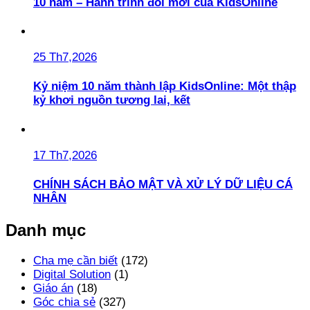
10 năm – Hành trình đổi mới của KidsOnline
25 Th7,2026
Kỷ niệm 10 năm thành lập KidsOnline: Một thập
kỷ khơi nguồn tương lai, kết
17 Th7,2026
CHÍNH SÁCH BẢO MẬT VÀ XỬ LÝ DỮ LIỆU CÁ
NHÂN
Danh mục
Cha mẹ cần biết
(172)
Digital Solution
(1)
Giáo án
(18)
Góc chia sẻ
(327)