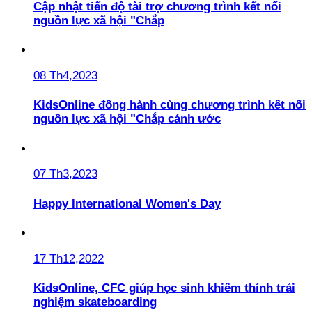
Cập nhật tiến độ tài trợ chương trình kết nối
nguồn lực xã hội "Chắp
08 Th4,2023
KidsOnline đồng hành cùng chương trình kết nối
nguồn lực xã hội "Chắp cánh ước
07 Th3,2023
Happy International Women's Day
17 Th12,2022
KidsOnline, CFC giúp học sinh khiếm thính trải
nghiệm skateboarding