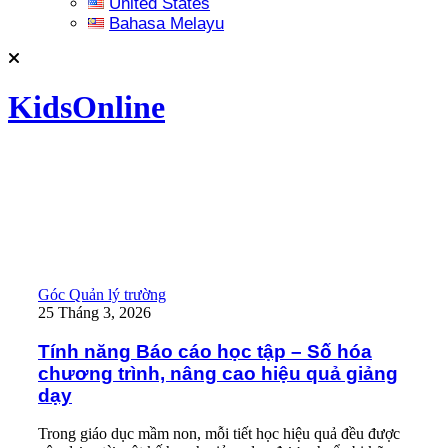
United States
Bahasa Melayu
KidsOnline
Tính năng Báo cáo học tập – Số hóa chương trình, nâng cao hiệ
Góc Quản lý trường
25 Tháng 3, 2026
Tính năng Báo cáo học tập – Số hóa
chương trình, nâng cao hiệu quả giảng
dạy
Trong giáo dục mầm non, mỗi tiết học hiệu quả đều được