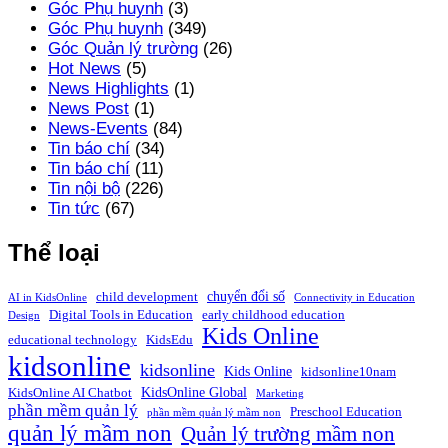
Góc Phụ huynh
(3)
Góc Phụ huynh
(349)
Góc Quản lý trường
(26)
Hot News
(5)
News Highlights
(1)
News Post
(1)
News-Events
(84)
Tin báo chí
(34)
Tin báo chí
(11)
Tin nội bộ
(226)
Tin tức
(67)
Thể loại
chuyển đổi số
child development
AI in KidsOnline
Connectivity in Education
Digital Tools in Education
early childhood education
Design
Kids Online
educational technology
KidsEdu
kidsonline
kidsonline
Kids Online
kidsonline10nam
KidsOnline Global
KidsOnline AI Chatbot
Marketing
phần mềm quản lý
Preschool Education
phần mềm quản lý mầm non
quản lý mầm non
Quản lý trường mầm non