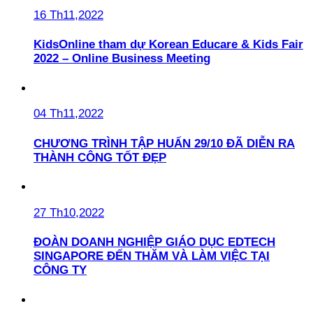
16 Th11,2022
KidsOnline tham dự Korean Educare & Kids Fair
2022 – Online Business Meeting
04 Th11,2022
CHƯƠNG TRÌNH TẬP HUẤN 29/10 ĐÃ DIỄN RA
THÀNH CÔNG TỐT ĐẸP
27 Th10,2022
ĐOÀN DOANH NGHIỆP GIÁO DỤC EDTECH
SINGAPORE ĐẾN THĂM VÀ LÀM VIỆC TẠI
CÔNG TY