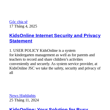
Read More
KidsOnline Internet Security and Privacy Statement
Góc chia sẻ
17 Tháng 4, 2025
KidsOnline Internet Security and Privacy
Statement
1. USER POLICY KidsOnline is a system
for kindergarten management as well as for parents and
teachers to record and share children’s activities
conveniently and securely. As system service provider, at
KidsOnline JSC we take the safety, security and privacy of
all
Read More
KidsOnline: Your Solution for Busy Parents and Preschool Teach
News Highlights
25 Tháng 11, 2024
KidsOnline: Your Solution for Busy