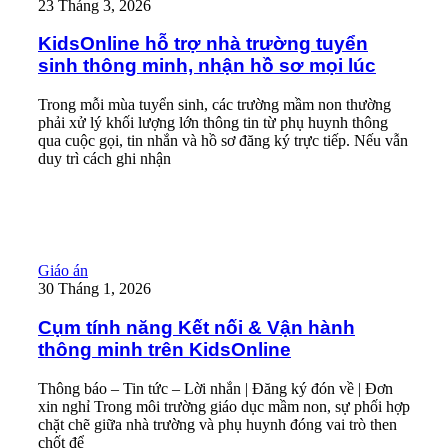
23 Tháng 3, 2026
KidsOnline hỗ trợ nhà trường tuyển
sinh thông minh, nhận hồ sơ mọi lúc
Trong mỗi mùa tuyển sinh, các trường mầm non thường
phải xử lý khối lượng lớn thông tin từ phụ huynh thông
qua cuộc gọi, tin nhắn và hồ sơ đăng ký trực tiếp. Nếu vẫn
duy trì cách ghi nhận
Read More
Cụm tính năng Kết nối & Vận hành thông minh trên KidsOnline
Giáo án
30 Tháng 1, 2026
Cụm tính năng Kết nối & Vận hành
thông minh trên KidsOnline
Thông báo – Tin tức – Lời nhắn | Đăng ký đón về | Đơn
xin nghỉ Trong môi trường giáo dục mầm non, sự phối hợp
chặt chẽ giữa nhà trường và phụ huynh đóng vai trò then
chốt để