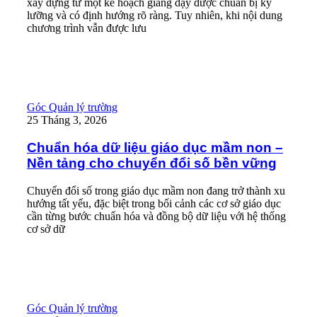
xây dựng từ một kế hoạch giảng dạy được chuẩn bị kỹ
lưỡng và có định hướng rõ ràng. Tuy nhiên, khi nội dung
chương trình vẫn được lưu
Read More
Chuẩn hóa dữ liệu giáo dục mầm non – Nền tảng cho chuyển đổ
Góc Quản lý trường
25 Tháng 3, 2026
Chuẩn hóa dữ liệu giáo dục mầm non –
Nền tảng cho chuyển đổi số bền vững
Chuyển đổi số trong giáo dục mầm non đang trở thành xu
hướng tất yếu, đặc biệt trong bối cảnh các cơ sở giáo dục
cần từng bước chuẩn hóa và đồng bộ dữ liệu với hệ thống
cơ sở dữ
Read More
KidsOnline hỗ trợ nhà trường tuyển sinh thông minh, nhận hồ sơ
Góc Quản lý trường