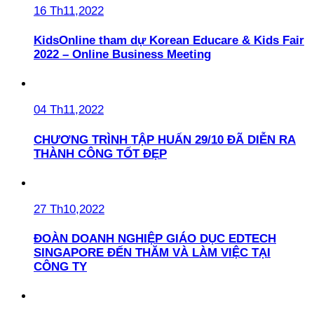
16 Th11,2022
KidsOnline tham dự Korean Educare & Kids Fair
2022 – Online Business Meeting
04 Th11,2022
CHƯƠNG TRÌNH TẬP HUẤN 29/10 ĐÃ DIỄN RA
THÀNH CÔNG TỐT ĐẸP
27 Th10,2022
ĐOÀN DOANH NGHIỆP GIÁO DỤC EDTECH
SINGAPORE ĐẾN THĂM VÀ LÀM VIỆC TẠI
CÔNG TY