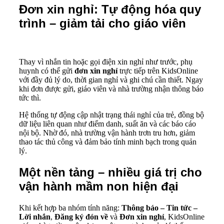
Đơn xin nghỉ: Tự động hóa quy
trình – giảm tải cho giáo viên
Thay vì nhắn tin hoặc gọi điện xin nghỉ như trước, phụ
huynh có thể gửi
đơn xin nghỉ
trực tiếp trên KidsOnline
với đầy đủ lý do, thời gian nghỉ và ghi chú cần thiết. Ngay
khi đơn được gửi, giáo viên và nhà trường nhận thông báo
tức thì.
Hệ thống tự động cập nhật trạng thái nghỉ của trẻ, đồng bộ
dữ liệu liên quan như điểm danh, suất ăn và các báo cáo
nội bộ. Nhờ đó, nhà trường vận hành trơn tru hơn, giảm
thao tác thủ công và đảm bảo tính minh bạch trong quản
lý.
Một nền tảng – nhiều giá trị cho
vận hành mầm non hiện đại
Khi kết hợp ba nhóm tính năng:
Thông báo – Tin tức –
Lời nhắn
,
Đăng ký đón về
và
Đơn xin nghỉ
, KidsOnline