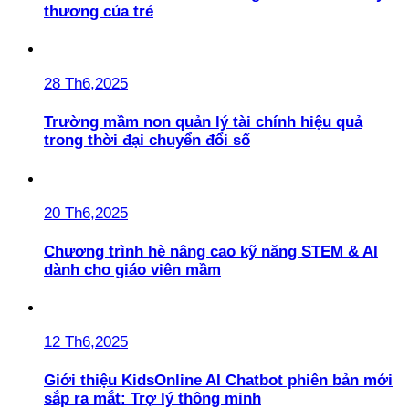
thương của trẻ
28 Th6,2025
Trường mầm non quản lý tài chính hiệu quả
trong thời đại chuyển đổi số
20 Th6,2025
Chương trình hè nâng cao kỹ năng STEM & AI
dành cho giáo viên mầm
12 Th6,2025
Giới thiệu KidsOnline AI Chatbot phiên bản mới
sắp ra mắt: Trợ lý thông minh