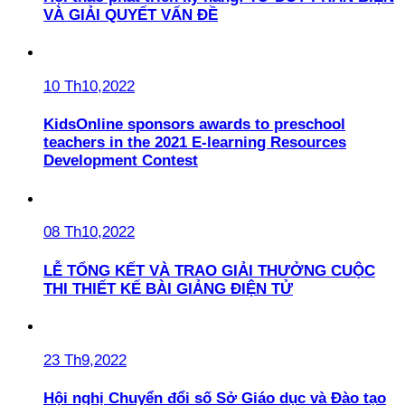
VÀ GIẢI QUYẾT VẤN ĐỀ
10 Th10,2022
KidsOnline sponsors awards to preschool
teachers in the 2021 E-learning Resources
Development Contest
08 Th10,2022
LỄ TỔNG KẾT VÀ TRAO GIẢI THƯỞNG CUỘC
THI THIẾT KẾ BÀI GIẢNG ĐIỆN TỬ
23 Th9,2022
Hội nghị Chuyển đổi số Sở Giáo dục và Đào tạo