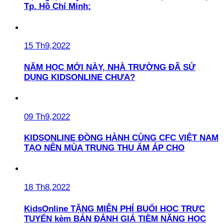
Tp. Hồ Chí Minh:
15 Th9,2022
NĂM HỌC MỚI NÀY, NHÀ TRƯỜNG ĐÃ SỬ
DỤNG KIDSONLINE CHƯA?
09 Th9,2022
KIDSONLINE ĐỒNG HÀNH CÙNG CFC VIỆT NAM
TẠO NÊN MÙA TRUNG THU ẤM ÁP CHO
18 Th8,2022
KidsOnline TẶNG MIỄN PHÍ BUỔI HỌC TRỰC
TUYẾN kèm BẢN ĐÁNH GIÁ TIỀM NĂNG HỌC