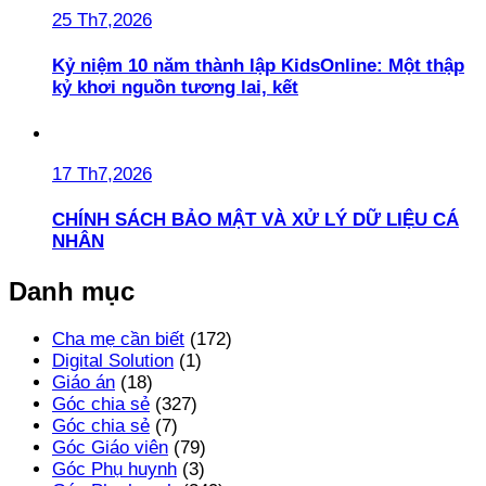
25 Th7,2026
Kỷ niệm 10 năm thành lập KidsOnline: Một thập
kỷ khơi nguồn tương lai, kết
17 Th7,2026
CHÍNH SÁCH BẢO MẬT VÀ XỬ LÝ DỮ LIỆU CÁ
NHÂN
Danh mục
Cha mẹ cần biết
(172)
Digital Solution
(1)
Giáo án
(18)
Góc chia sẻ
(327)
Góc chia sẻ
(7)
Góc Giáo viên
(79)
Góc Phụ huynh
(3)