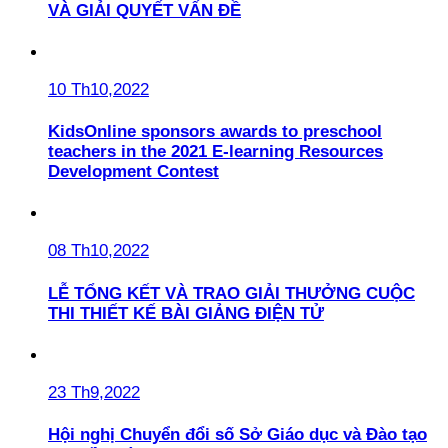
VÀ GIẢI QUYẾT VẤN ĐỀ
10 Th10,2022
KidsOnline sponsors awards to preschool
teachers in the 2021 E-learning Resources
Development Contest
08 Th10,2022
LỄ TỔNG KẾT VÀ TRAO GIẢI THƯỞNG CUỘC
THI THIẾT KẾ BÀI GIẢNG ĐIỆN TỬ
23 Th9,2022
Hội nghị Chuyển đổi số Sở Giáo dục và Đào tạo