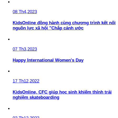
08 Th4,2023
KidsOnline đồng hành cùng chương trình kết nối
nguồn lực xã hội "Chắp cánh ước
07 Th3,2023
Happy International Women's Day
17 Th12,2022
KidsOnline, CFC giúp học sinh khiếm thính trải
nghiệm skateboarding