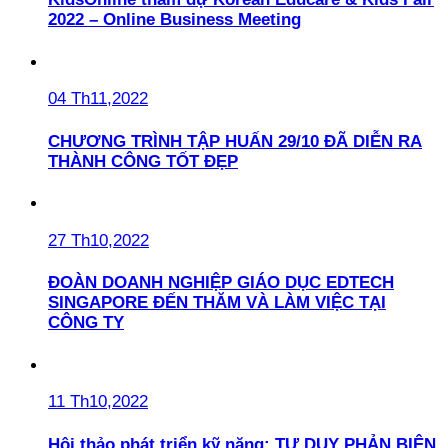
2022 – Online Business Meeting
04 Th11,2022
CHƯƠNG TRÌNH TẬP HUẤN 29/10 ĐÃ DIỄN RA
THÀNH CÔNG TỐT ĐẸP
27 Th10,2022
ĐOÀN DOANH NGHIỆP GIÁO DỤC EDTECH
SINGAPORE ĐẾN THĂM VÀ LÀM VIỆC TẠI
CÔNG TY
11 Th10,2022
Hội thảo phát triển kỹ năng: TƯ DUY PHẢN BIỆN