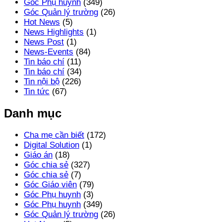
Góc Phụ huynh
(349)
Góc Quản lý trường
(26)
Hot News
(5)
News Highlights
(1)
News Post
(1)
News-Events
(84)
Tin báo chí
(11)
Tin báo chí
(34)
Tin nội bộ
(226)
Tin tức
(67)
Danh mục
Cha mẹ cần biết
(172)
Digital Solution
(1)
Giáo án
(18)
Góc chia sẻ
(327)
Góc chia sẻ
(7)
Góc Giáo viên
(79)
Góc Phụ huynh
(3)
Góc Phụ huynh
(349)
Góc Quản lý trường
(26)