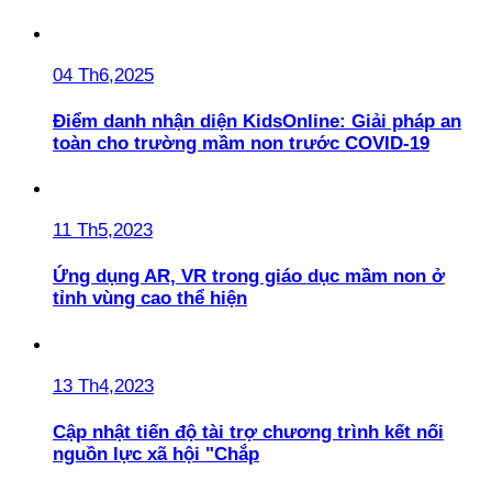
04 Th6,2025
Điểm danh nhận diện KidsOnline: Giải pháp an
toàn cho trường mầm non trước COVID-19
11 Th5,2023
Ứng dụng AR, VR trong giáo dục mầm non ở
tỉnh vùng cao thể hiện
13 Th4,2023
Cập nhật tiến độ tài trợ chương trình kết nối
nguồn lực xã hội "Chắp