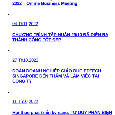
2022 – Online Business Meeting
04 Th11,2022
CHƯƠNG TRÌNH TẬP HUẤN 29/10 ĐÃ DIỄN RA
THÀNH CÔNG TỐT ĐẸP
27 Th10,2022
ĐOÀN DOANH NGHIỆP GIÁO DỤC EDTECH
SINGAPORE ĐẾN THĂM VÀ LÀM VIỆC TẠI
CÔNG TY
11 Th10,2022
Hội thảo phát triển kỹ năng: TƯ DUY PHẢN BIỆN