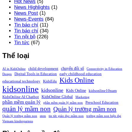
Hot News
(5)
News Highlights
(1)
News Post
(1)
News-Events
(84)
Tin báo chí
(11)
Tin báo chí
(34)
Tin nội bộ
(226)
Tin tức
(67)
Thể loại
chuyển đổi số
child development
AI in KidsOnline
Connectivity in Education
Digital Tools in Education
early childhood education
Design
Kids Online
educational technology
KidsEdu
kidsonline
kidsonline
Kids Online
kidsonline10nam
KidsOnline Global
KidsOnline AI Chatbot
Marketing
phần mềm quản lý
Preschool Education
phần mềm quản lý mầm non
quản lý mầm non
Quản lý trường mầm non
Quản lý trường mầm non
stem
tin tức giáo dục mầm non
trường mầm non hiện đại
Vietnam kindergartens