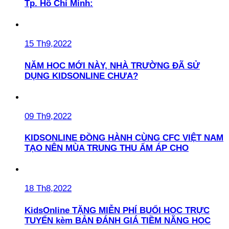
Tp. Hồ Chí Minh:
15 Th9,2022
NĂM HỌC MỚI NÀY, NHÀ TRƯỜNG ĐÃ SỬ
DỤNG KIDSONLINE CHƯA?
09 Th9,2022
KIDSONLINE ĐỒNG HÀNH CÙNG CFC VIỆT NAM
TẠO NÊN MÙA TRUNG THU ẤM ÁP CHO
18 Th8,2022
KidsOnline TẶNG MIỄN PHÍ BUỔI HỌC TRỰC
TUYẾN kèm BẢN ĐÁNH GIÁ TIỀM NĂNG HỌC