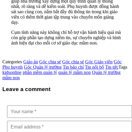
giúp nhà trường xây dựng một quy trình quản lý thống
nhất, rõ ràng và dễ kiểm soát. Phụ huynh được đồng hành
sát sao cùng con, nắm bắt đầy đủ thông tin trong khi giáo
viên có thêm thời gian tập trung vào chuyên môn giảng
dạy.
Cụm tính năng này không chỉ hỗ trợ vận hành hiệu quả mà
còn góp phần tạo dựng niềm tin, sự chuyên nghiệp và hình
ảnh hiện đại cho mỗi cơ sở giáo dục mầm non.
Categories
Giáo án
Góc chia sẻ
Góc chia sẻ
Góc Giáo viên
Góc
Phụ huynh
Góc Quản lý trường
Tin báo chí
Tin nội bộ
Tin tức
Tags
kidsonline
phần mềm quản lý
quản lý mầm non
Quản lý trường
mầm non
Leave a comment