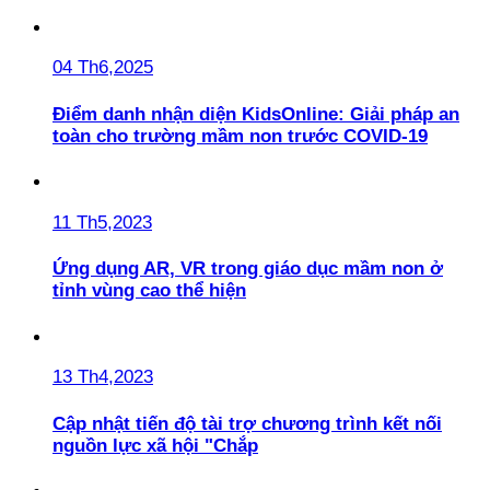
04 Th6,2025
Điểm danh nhận diện KidsOnline: Giải pháp an
toàn cho trường mầm non trước COVID-19
11 Th5,2023
Ứng dụng AR, VR trong giáo dục mầm non ở
tỉnh vùng cao thể hiện
13 Th4,2023
Cập nhật tiến độ tài trợ chương trình kết nối
nguồn lực xã hội "Chắp