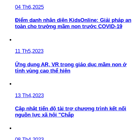
04 Th6,2025
Điểm danh nhận diện KidsOnline: Giải pháp an
toàn cho trường mầm non trước COVID-19
11 Th5,2023
Ứng dụng AR, VR trong giáo dục mầm non ở
tỉnh vùng cao thể hiện
13 Th4,2023
Cập nhật tiến độ tài trợ chương trình kết nối
nguồn lực xã hội "Chắp
08 Th4,2023