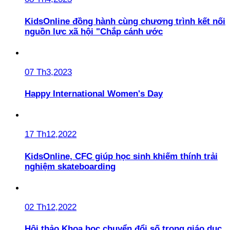
KidsOnline đồng hành cùng chương trình kết nối
nguồn lực xã hội "Chắp cánh ước
07 Th3,2023
Happy International Women's Day
17 Th12,2022
KidsOnline, CFC giúp học sinh khiếm thính trải
nghiệm skateboarding
02 Th12,2022
Hội thảo Khoa học chuyển đổi số trong giáo dục