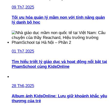
09 Th7,2025
Tối ưu hóa quản lý mầm non với tính năng quản
lý danh bộ học
01 Th7,2025
Tìm hiểu triết lý giáo dục và hoạt động nổi bật tại
PhamSchool cùng KidsOnline
28 Th6,2025
Album ảnh KidsOnline: Lưu giữ khoảnh khắc yêu
thương của trẻ