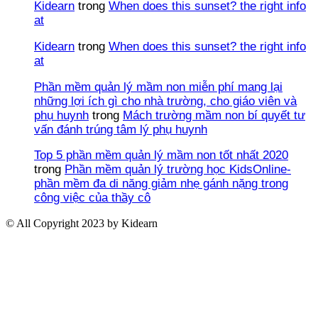
Kidearn
trong
When does this sunset? the right info
at
Kidearn
trong
When does this sunset? the right info
at
Phần mềm quản lý mầm non miễn phí mang lại
những lợi ích gì cho nhà trường, cho giáo viên và
phụ huynh
trong
Mách trường mầm non bí quyết tư
vấn đánh trúng tâm lý phụ huynh
Top 5 phần mềm quản lý mầm non tốt nhất 2020
trong
Phần mềm quản lý trường học KidsOnline-
phần mềm đa di năng giảm nhẹ gánh nặng trong
công việc của thầy cô
© All Copyright 2023 by Kidearn