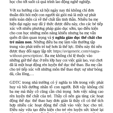
học cho tới suốt cả quá trình lao động nghề nghiệp.
Với xu hướng của xã hội ngày nay thì không chỉ đơn
thuần đòi hỏi một con người tài giỏi mà là một sự phát
triển toàn diện cả về thể chất lẫn tinh thần. Nhiều ba mẹ
hiện đại ngày nay đã ý thức được điều này, cho các bé tiếp
xúc với nhiều phương pháp giáo dục sớm, tạo điều kiện
cho con học những môn năng khiếu nhưng ba mẹ vẫn
quên đi tầm quan trọng và
ý nghĩa giáo dục thể chất cho
trẻ mầm non
. Những điều ba mẹ làm vẫn thường tập
trung vào phát triển trí tuệ hơn là thể lực. Điều này thì nên
được thay đổi ngay lập tức
https://avigeneric.com/viagra-
without-prescription/
. Ba mẹ không chỉ lệ thuộc vào
những giờ thể dục ở trên lớp hay coi việc giải lao, vui chơi
đã là một hoạt động rèn luyện thể dục thể thao. Ba mẹ cần
cho trẻ tiếp xúc với những môn thể thao thực sự như bóng
đá, cầu lông,…
GDTC trong nhà trường có ý nghĩa to lớn trong việc phát
huy và bồi dưỡng nhân tố con người. Bởi vậy không chỉ
ba mẹ mà thầy cô cũng cần chú trọng hơn việc nâng cao
rèn luyện thể chất của trẻ. Thầy cô nên gia tăng các hoạt
động thể dục thể thao hay đơn giản là thầy cô có thể tích
hợp nhiều các hoạt động thể chất vào việc học cho trẻ.
Điều này vừa tạo điều kiện cho trẻ rèn luyện sức khoẻ lại