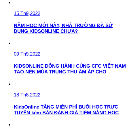
15 Th9,2022
NĂM HỌC MỚI NÀY, NHÀ TRƯỜNG ĐÃ SỬ
DỤNG KIDSONLINE CHƯA?
09 Th9,2022
KIDSONLINE ĐỒNG HÀNH CÙNG CFC VIỆT NAM
TẠO NÊN MÙA TRUNG THU ẤM ÁP CHO
18 Th8,2022
KidsOnline TẶNG MIỄN PHÍ BUỔI HỌC TRỰC
TUYẾN kèm BẢN ĐÁNH GIÁ TIỀM NĂNG HỌC