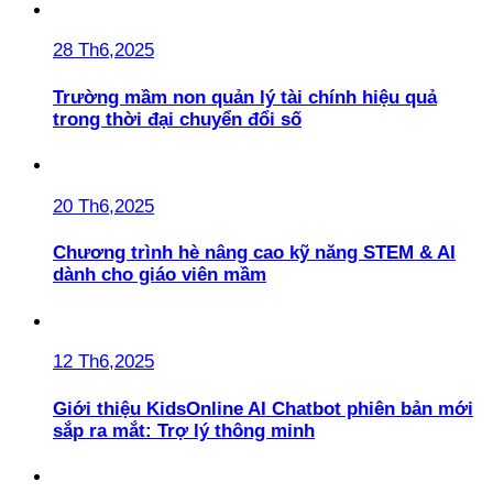
28 Th6,2025
Trường mầm non quản lý tài chính hiệu quả
trong thời đại chuyển đổi số
20 Th6,2025
Chương trình hè nâng cao kỹ năng STEM & AI
dành cho giáo viên mầm
12 Th6,2025
Giới thiệu KidsOnline AI Chatbot phiên bản mới
sắp ra mắt: Trợ lý thông minh