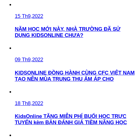
15 Th9,2022
NĂM HỌC MỚI NÀY, NHÀ TRƯỜNG ĐÃ SỬ
DỤNG KIDSONLINE CHƯA?
09 Th9,2022
KIDSONLINE ĐỒNG HÀNH CÙNG CFC VIỆT NAM
TẠO NÊN MÙA TRUNG THU ẤM ÁP CHO
18 Th8,2022
KidsOnline TẶNG MIỄN PHÍ BUỔI HỌC TRỰC
TUYẾN kèm BẢN ĐÁNH GIÁ TIỀM NĂNG HỌC