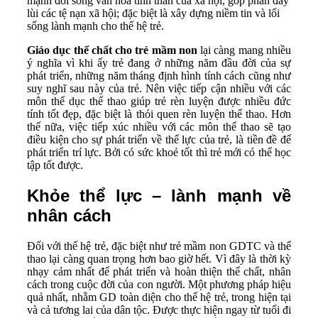
mạnh đời sống văn hóa tinh thần của xã hội, góp phần đẩy
lùi các tệ nạn xã hội; đặc biệt là xây dựng niềm tin và lối
sống lành mạnh cho thế hệ trẻ.
Giáo dục thể chất cho trẻ mầm non
lại càng mang nhiều
ý nghĩa vì khi ấy trẻ đang ở những năm đầu đời của sự
phát triển, những năm tháng định hình tính cách cũng như
suy nghĩ sau này của trẻ. Nên việc tiếp cận nhiều với các
môn thể dục thể thao giúp trẻ rèn luyện được nhiều đức
tính tốt đẹp, đặc biệt là thói quen rèn luyện thể thao. Hơn
thế nữa, việc tiếp xúc nhiều với các môn thể thao sẽ tạo
điều kiện cho sự phát triển về thể lực của trẻ, là tiền đề để
phát triển trí lực. Bởi có sức khoẻ tốt thì trẻ mới có thể học
tập tốt được.
Khỏe thể lực – lành mạnh về
nhân cách
Đối với thế hệ trẻ, đặc biệt như trẻ mầm non GDTC và thể
thao lại càng quan trọng hơn bao giờ hết. Vì đây là thời kỳ
nhạy cảm nhất để phát triển và hoàn thiện thể chất, nhân
cách trong cuộc đời của con người. Một phương pháp hiệu
quả nhất, nhằm GD toàn diện cho thế hệ trẻ, trong hiện tại
và cả tương lai của dân tộc. Được thực hiện ngay từ tuổi đi