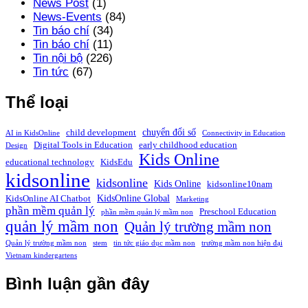
News Post
(1)
News-Events
(84)
Tin báo chí
(34)
Tin báo chí
(11)
Tin nội bộ
(226)
Tin tức
(67)
Thể loại
chuyển đổi số
child development
AI in KidsOnline
Connectivity in Education
Digital Tools in Education
early childhood education
Design
Kids Online
educational technology
KidsEdu
kidsonline
kidsonline
Kids Online
kidsonline10nam
KidsOnline Global
KidsOnline AI Chatbot
Marketing
phần mềm quản lý
Preschool Education
phần mềm quản lý mầm non
quản lý mầm non
Quản lý trường mầm non
Quản lý trường mầm non
stem
tin tức giáo dục mầm non
trường mầm non hiện đại
Vietnam kindergartens
Bình luận gần đây