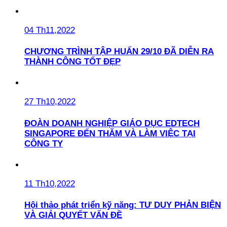
04 Th11,2022
CHƯƠNG TRÌNH TẬP HUẤN 29/10 ĐÃ DIỄN RA
THÀNH CÔNG TỐT ĐẸP
27 Th10,2022
ĐOÀN DOANH NGHIỆP GIÁO DỤC EDTECH
SINGAPORE ĐẾN THĂM VÀ LÀM VIỆC TẠI
CÔNG TY
11 Th10,2022
Hội thảo phát triển kỹ năng: TƯ DUY PHẢN BIỆN
VÀ GIẢI QUYẾT VẤN ĐỀ