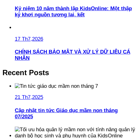
Kỷ niệm 10 năm thành lập KidsOnline: Một thập
kỷ khơi nguồn tương lai, kết
17 Th7,2026
CHÍNH SÁCH BẢO MẬT VÀ XỬ LÝ DỮ LIỆU CÁ
NHÂN
Recent Posts
21 Th7,2025
Cập nhật tin tức Giáo dục mầm non tháng
07/2025