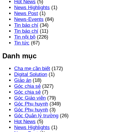
Hot News
(5)
News Highlights
(1)
News Post
(1)
News-Events
(84)
Tin báo chí
(34)
Tin báo chí
(11)
Tin nội bộ
(226)
Tin tức
(67)
Danh mục
Cha mẹ cần biết
(172)
Digital Solution
(1)
Giáo án
(18)
Góc chia sẻ
(327)
Góc chia sẻ
(7)
Góc Giáo viên
(79)
Góc Phụ huynh
(349)
Góc Phụ huynh
(3)
Góc Quản lý trường
(26)
Hot News
(5)
News Highlights
(1)