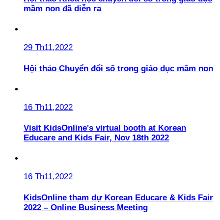
mầm non đã diễn ra
29 Th11,2022
Hội thảo Chuyển đổi số trong giáo dục mầm non
16 Th11,2022
Visit KidsOnline's virtual booth at Korean
Educare and Kids Fair, Nov 18th 2022
16 Th11,2022
KidsOnline tham dự Korean Educare & Kids Fair
2022 – Online Business Meeting