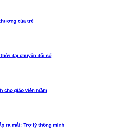
thương của trẻ
thời đại chuyển đổi số
h cho giáo viên mầm
ắp ra mắt: Trợ lý thông minh