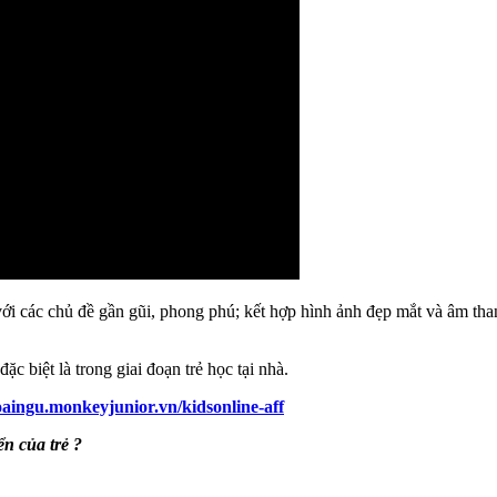
ới các chủ đề gần gũi, phong phú; kết hợp hình ảnh đẹp mắt và âm 
iệt là trong giai đoạn trẻ học tại nhà.
oaingu.monkeyjunior.vn/kidsonline-aff
n của trẻ ?