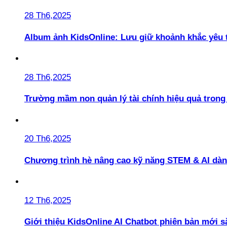
28 Th6,2025
Album ảnh KidsOnline: Lưu giữ khoảnh khắc yêu 
28 Th6,2025
Trường mầm non quản lý tài chính hiệu quả trong 
20 Th6,2025
Chương trình hè nâng cao kỹ năng STEM & AI dàn
12 Th6,2025
Giới thiệu KidsOnline AI Chatbot phiên bản mới s