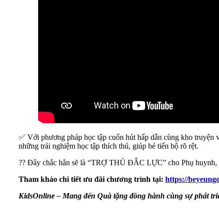
✅ Với phương pháp học tập cuốn hút hấp dẫn cùng kho truyện v
những trải nghiệm học tập thích thú, giúp bé tiến bộ rõ rệt.
?? Đây chắc hẳn sẽ là “TRỢ THỦ ĐẮC LỰC” cho Phụ huynh, đặc b
Tham khảo chi tiết ưu đãi chương trình tại:
https://beyeung
KidsOnline – Mang đến Quà tặng đồng hành cùng sự phát triể