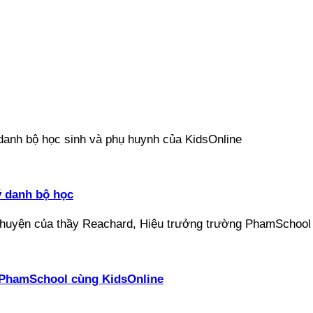
ý danh bộ học
ại PhamSchool cùng KidsOnline