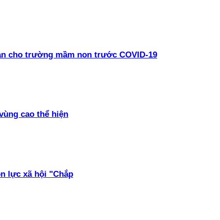
oàn cho trường mầm non trước COVID-19
vùng cao thể hiện
ồn lực xã hội "Chắp