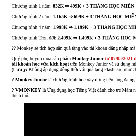
Chương trình 1 năm:
832K ⇒ 499K + 3 THÁNG HỌC MIỄN PH
Chương trình 2 năm:
1.165K ⇒ 699K + 3 THÁNG HỌC MIỄN 
Chương trình 4 năm:
1.998K ⇒ 1.199K + 3 THÁNG HỌC MIỄN
Chương trình Trọn đời:
2.499K ⇒ 1.499K + 3 THÁNG HỌC MI
?? Monkey sẽ tích hợp sẵn quà tặng vào tài khoản đăng nhập m
Quý phụ huynh mua sản phẩm
Monkey Junior
từ 07/05/2021 
tài khoản học vừa kích hoạt
trên Monkey Junior và sử dụng mi
(Lưu ý:
Không áp dụng đồng thời với quà tặng Flashcard như c
? Monkey Junior
là chương trình học xây dựng nền tảng đa ngôn
? VMONKEY
là Ứng dụng học Tiếng Việt dành cho trẻ Mầm n
thích thú.