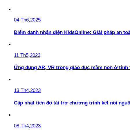
04 Th6,2025
Điểm danh nhận diện KidsOnline: Giải pháp an t
11 Th5,2023
Ứng dụng AR, VR trong giáo dục mầm non ở tỉnh 
13 Th4,2023
Cập nhật tiến độ tài trợ chương trình kết nối ngu
08 Th4,2023