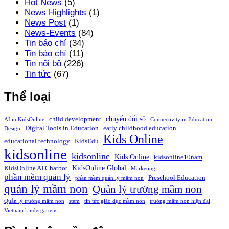
Hot News
(5)
News Highlights
(1)
News Post
(1)
News-Events
(84)
Tin báo chí
(34)
Tin báo chí
(11)
Tin nội bộ
(226)
Tin tức
(67)
Thể loại
chuyển đổi số
child development
AI in KidsOnline
Connectivity in Education
Digital Tools in Education
early childhood education
Design
Kids Online
educational technology
KidsEdu
kidsonline
kidsonline
Kids Online
kidsonline10nam
KidsOnline Global
KidsOnline AI Chatbot
Marketing
phần mềm quản lý
Preschool Education
phần mềm quản lý mầm non
quản lý mầm non
Quản lý trường mầm non
Quản lý trường mầm non
stem
tin tức giáo dục mầm non
trường mầm non hiện đại
Vietnam kindergartens