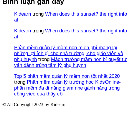
Bình luận gần đây
Kidearn
trong
When does this sunset? the right info
at
Kidearn
trong
When does this sunset? the right info
at
Phần mềm quản lý mầm non miễn phí mang lại
những lợi ích gì cho nhà trường, cho giáo viên và
phụ huynh
trong
Mách trường mầm non bí quyết tư
vấn đánh trúng tâm lý phụ huynh
Top 5 phần mềm quản lý mầm non tốt nhất 2020
trong
Phần mềm quản lý trường học KidsOnline-
phần mềm đa di năng giảm nhẹ gánh nặng trong
công việc của thầy cô
© All Copyright 2023 by Kidearn