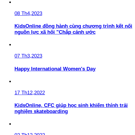
08 Th4,2023
KidsOnline đồng hành cùng chương trình kết nối
nguồn lực xã hội "Chắp cánh ước
07 Th3,2023
Happy International Women's Day
17 Th12,2022
KidsOnline, CFC giúp học sinh khiếm thính trải
nghiệm skateboarding