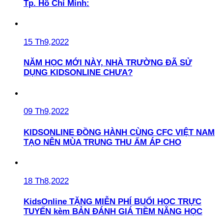
Tp. Hồ Chí Minh:
15 Th9,2022
NĂM HỌC MỚI NÀY, NHÀ TRƯỜNG ĐÃ SỬ
DỤNG KIDSONLINE CHƯA?
09 Th9,2022
KIDSONLINE ĐỒNG HÀNH CÙNG CFC VIỆT NAM
TẠO NÊN MÙA TRUNG THU ẤM ÁP CHO
18 Th8,2022
KidsOnline TẶNG MIỄN PHÍ BUỔI HỌC TRỰC
TUYẾN kèm BẢN ĐÁNH GIÁ TIỀM NĂNG HỌC