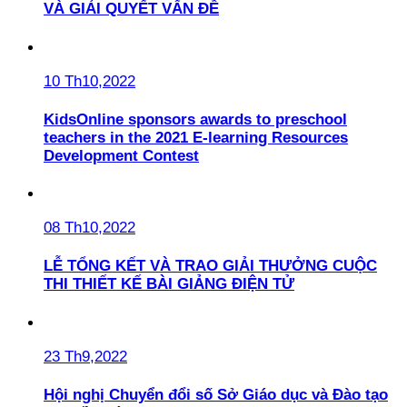
VÀ GIẢI QUYẾT VẤN ĐỀ
10 Th10,2022
KidsOnline sponsors awards to preschool
teachers in the 2021 E-learning Resources
Development Contest
08 Th10,2022
LỄ TỔNG KẾT VÀ TRAO GIẢI THƯỞNG CUỘC
THI THIẾT KẾ BÀI GIẢNG ĐIỆN TỬ
23 Th9,2022
Hội nghị Chuyển đổi số Sở Giáo dục và Đào tạo