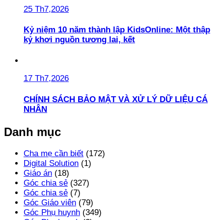
25 Th7,2026
Kỷ niệm 10 năm thành lập KidsOnline: Một thập
kỷ khơi nguồn tương lai, kết
17 Th7,2026
CHÍNH SÁCH BẢO MẬT VÀ XỬ LÝ DỮ LIỆU CÁ
NHÂN
Danh mục
Cha mẹ cần biết
(172)
Digital Solution
(1)
Giáo án
(18)
Góc chia sẻ
(327)
Góc chia sẻ
(7)
Góc Giáo viên
(79)
Góc Phụ huynh
(349)