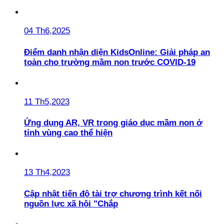
04 Th6,2025
Điểm danh nhận diện KidsOnline: Giải pháp an
toàn cho trường mầm non trước COVID-19
11 Th5,2023
Ứng dụng AR, VR trong giáo dục mầm non ở
tỉnh vùng cao thể hiện
13 Th4,2023
Cập nhật tiến độ tài trợ chương trình kết nối
nguồn lực xã hội "Chắp