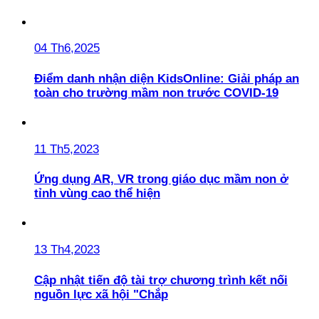
04 Th6,2025
Điểm danh nhận diện KidsOnline: Giải pháp an
toàn cho trường mầm non trước COVID-19
11 Th5,2023
Ứng dụng AR, VR trong giáo dục mầm non ở
tỉnh vùng cao thể hiện
13 Th4,2023
Cập nhật tiến độ tài trợ chương trình kết nối
nguồn lực xã hội "Chắp