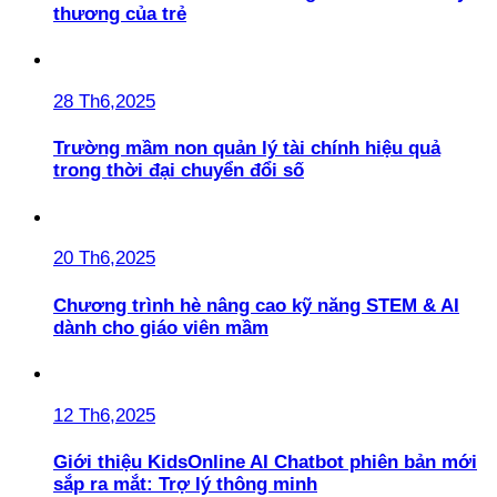
thương của trẻ
28 Th6,2025
Trường mầm non quản lý tài chính hiệu quả
trong thời đại chuyển đổi số
20 Th6,2025
Chương trình hè nâng cao kỹ năng STEM & AI
dành cho giáo viên mầm
12 Th6,2025
Giới thiệu KidsOnline AI Chatbot phiên bản mới
sắp ra mắt: Trợ lý thông minh