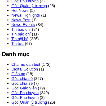
Góc Phụ huynh
(3)
Góc Quản lý trường
(26)
Hot News
(5)
News Highlights
(1)
News Post
(1)
News-Events
(84)
Tin báo chí
(34)
Tin báo chí
(11)
Tin nội bộ
(226)
Tin tức
(67)
Danh mục
Cha mẹ cần biết
(172)
Digital Solution
(1)
Giáo án
(18)
Góc chia sẻ
(327)
Góc chia sẻ
(7)
Góc Giáo viên
(79)
Góc Phụ huynh
(349)
Góc Phụ huynh
(3)
Góc Quản lý trường
(26)