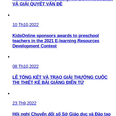
VÀ GIẢI QUYẾT VẤN ĐỀ
10 Th10,2022
KidsOnline sponsors awards to preschool
teachers in the 2021 E-learning Resources
Development Contest
08 Th10,2022
LỄ TỔNG KẾT VÀ TRAO GIẢI THƯỞNG CUỘC
THI THIẾT KẾ BÀI GIẢNG ĐIỆN TỬ
23 Th9,2022
Hội nghị Chuyển đổi số Sở Giáo dục và Đào tạo