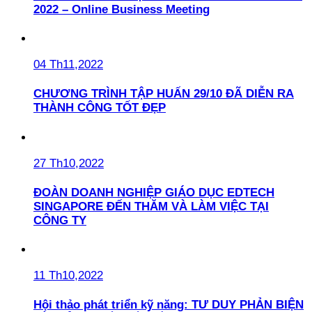
2022 – Online Business Meeting
04 Th11,2022
CHƯƠNG TRÌNH TẬP HUẤN 29/10 ĐÃ DIỄN RA
THÀNH CÔNG TỐT ĐẸP
27 Th10,2022
ĐOÀN DOANH NGHIỆP GIÁO DỤC EDTECH
SINGAPORE ĐẾN THĂM VÀ LÀM VIỆC TẠI
CÔNG TY
11 Th10,2022
Hội thảo phát triển kỹ năng: TƯ DUY PHẢN BIỆN