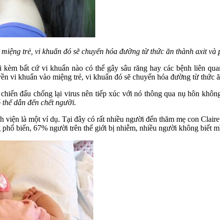
 miệng trẻ, vi khuẩn đó sẽ chuyển hóa đường từ thức ăn thành axit v
đi kèm bất cứ vi khuẩn nào có thể gây sâu răng hay các bệnh liên q
yền vi khuẩn vào miệng trẻ, vi khuẩn đó sẽ chuyển hóa đường từ thức 
hiến đấu chống lại virus nên tiếp xúc với nó thông qua nụ hôn không p
 thể dẫn đến chết người.
 viện là một ví dụ. Tại đây có rất nhiều người đến thăm mẹ con Claire
 phổ biến, 67% người trên thế giới bị nhiễm, nhiều người không biết m