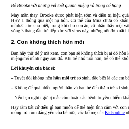
Bé Brooke với những vết loét quanh miệng và trong cổ họng
May mắn thay, Brooke được phát hiện sớm và điều trị hiệu qu
HSV-1 thông qua một nụ hôn. Cơ thể của Mira chưa có khán
mình.Claire cho biết, trong khi cho con ăn, cô nhận thấy một 
vòng 3 tháng đầu trẻ tiếp xúc với virus này, những nốt đỏ xuất 
2. Con không thích hôn môi
Bạn hãy thử để ý mà xem, con bạn sẽ không thích bị ai đó hôn lê
miệng/má mình ngay sau đó. Khi trẻ nhỏ tuổi hơn, trẻ có thể khô
Lời khuyên của bác sĩ:
– Tuyệt đối không nên
hôn môi trẻ
sơ sinh, đặc biệt là các em b
– Không để quá nhiều người thân và bạn bè đến thăm trẻ sơ sinh
– Nếu bạn nghi ngờ bị mắc cúm hoặc các bệnh truyền nhiễm khác
Hãy làm bất cứ điều gì bạn muốn để thể hiện tình cảm với con n
mông tròn ủm đáng yêu của bé nữa, các bố mẹ của
Kidsonline
n