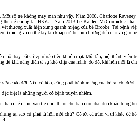
ả. Một số trẻ không may mắn như vậy. Năm 2008, Charlotte Raveney
g thể để chống lại HSV-1. Năm 2013 bé Kaiden McCormick 2 tháng 
vài vết thương xuất hiện xung quanh miệng của bé Brooke. Tại bệnh vi
hiện ở miệng và có thể lây lan khắp cơ thể, ảnh hưởng đến não và gan n
n môi hay bất cứ vị trí nào trên khuôn mặt. Mỗi lần, một thành viên t
ng đủ khả năng diễn tả sự khó chịu của mình, do đó, khi hôn môi là chú
é vừa chào đời. Nếu có hôn, cũng phải tránh miệng của bé ra, chỉ được 
, đặc biệt là những người có bệnh truyền nhiễm.
, hạn chế chạm vào trẻ nhỏ, thậm chí, bạn còn phải đeo khẩu trang ho
hưng tại sao cứ phải là hôn môi chứ? Có tới cả trăm vị trí khác để 
hé!