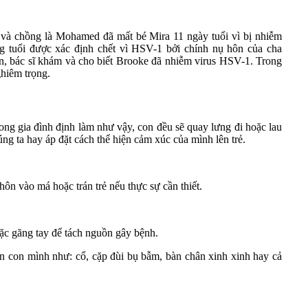
 và chồng là Mohamed đã mất bé Mira 11 ngày tuổi vì bị nhiễm
tuổi được xác định chết vì HSV-1 bởi chính nụ hôn của cha
ện, bác sĩ khám và cho biết Brooke đã nhiễm virus HSV-1. Trong
ghiêm trọng.
rong gia đình định làm như vậy, con đều sẽ quay lưng đi hoặc lau
ng ta hay áp đặt cách thể hiện cảm xúc của mình lên trẻ.
hôn vào má hoặc trán trẻ nếu thực sự cần thiết.
ặc găng tay để tách nguồn gây bệnh.
hôn con mình như: cổ, cặp đùi bụ bẫm, bàn chân xinh xinh hay cả