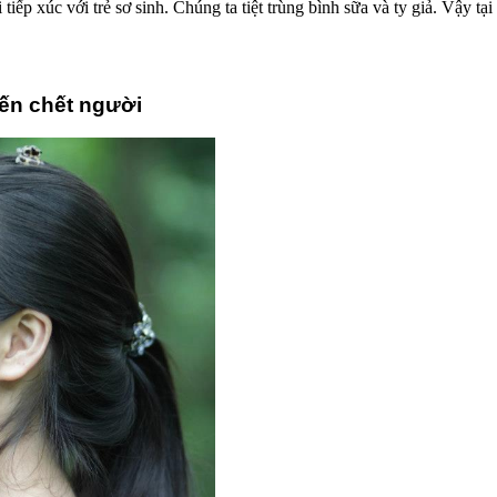
iếp xúc với trẻ sơ sinh. Chúng ta tiệt trùng bình sữa và ty giả. Vậy tại
đến chết người