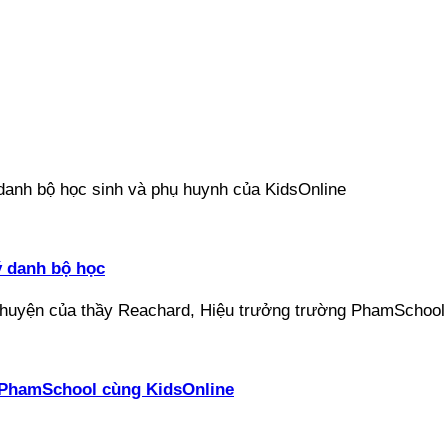
ý danh bộ học
ại PhamSchool cùng KidsOnline