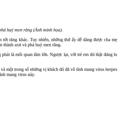
à phá huỷ men răng (Ảnh minh họa).
uan tới răng khác. Tuy nhiên, những thứ ấy dễ dàng được cha mẹ
ăn thành axit và phá huỷ men răng.
hải là mối quan tâm lớn. Ngược lại, với trẻ em thì thật đáng lo
 và một trong số những vị khách đó đã vô tình mang virus herpes
ình mang virus này.