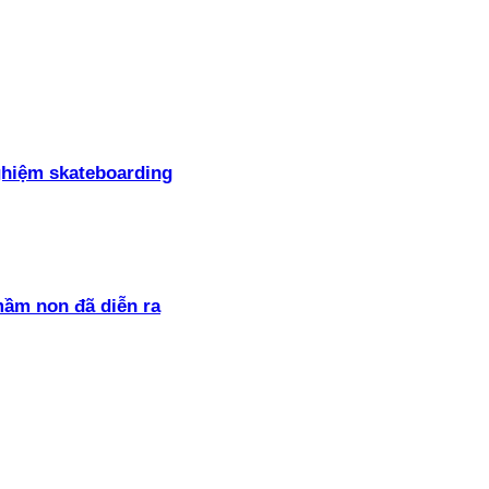
ghiệm skateboarding
mầm non đã diễn ra