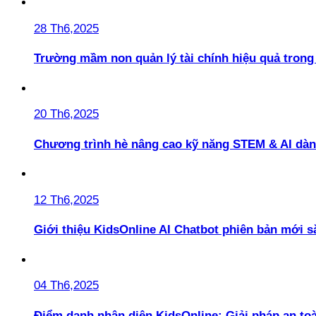
28 Th6,2025
Trường mầm non quản lý tài chính hiệu quả trong 
20 Th6,2025
Chương trình hè nâng cao kỹ năng STEM & AI dàn
12 Th6,2025
Giới thiệu KidsOnline AI Chatbot phiên bản mới s
04 Th6,2025
Điểm danh nhận diện KidsOnline: Giải pháp an t