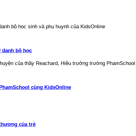
ý danh bộ học
ại PhamSchool cùng KidsOnline
thương của trẻ