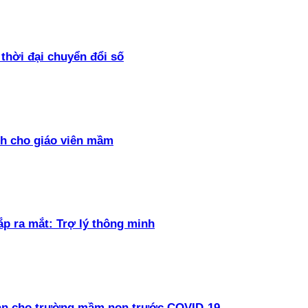
thời đại chuyển đổi số
h cho giáo viên mầm
ắp ra mắt: Trợ lý thông minh
oàn cho trường mầm non trước COVID-19