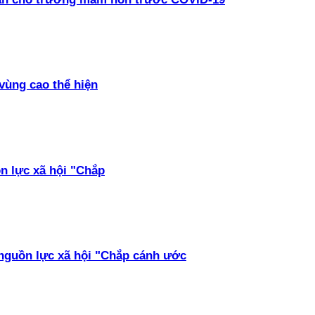
vùng cao thể hiện
ồn lực xã hội "Chắp
 nguồn lực xã hội "Chắp cánh ước