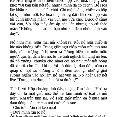
Bé Hoa lặng lẽ đi ra đem chiếc hộp vào nhà, miệng kêu
khẽ: “Ôi bạn bẩn hết rồi, nhưng mình đã có cách”. Bé Hoa
lấy khăn ra lau lau, chùi chùi. Chỉ một loáng, chiếc vỏ hộp
lại sạch như mới. Bé hoa nhẹ nhàng đặt chiếc vỏ hộp vào
túi cùng những mảnh vải vụn mẹ vừa cho. Được ở cùng
vải vụn, Vỏ hộp thấy ấm áp hẳn lên nhưng nó cứ thắc
mắc: “Không hiểu sao cô bạn nhỏ kia đem nhốt mình vào
đây”.
Nó nghĩ mãi, nghĩ mãi mà không ra. Rồi nó ngủ thiếp đi
lúc nào không biết. Trong giấc ngủ chập chờn nửa mơ nửa
tỉnh, cảnh tượng nó bị ném ra đường hiện lên mồn một:
người qua lại dẫm lên nó, lũ trẻ tinh nghịch thì tung nó lên,
đá nó xuống, chuyền cho nhau coi nó như một trái bóng
đã xì hơi, cho đến khi người nó dúm lại đau đớn, nằm co
quắp ở một xó đường… Khi đêm xuống, những giọt
sương ngấm vào nó làm nó nát vụn ra. Nó hoảng sợ hét
lên: “Đừng, xin đừng ném tôi ra đường!”.
Thế là vỏ Hộp choàng tỉnh dậy, miệng lẩm bẩm: “Hoá ra
đây chỉ là một giấc mơ, thế mà làm mình sợ toát cả mồ
hôi”. Khi trấn tĩnh lại, Vỏ Hộp thấy mình đã ở giữa một
đám đông toàn trẻ con nói cười râm ran:
– Cho tớ mượn cái kéo nào!
– Đưa mình xin lọ hồ!
Ôi, bạn cắt áo mới làm đẹp làm sao! Mình mặc thử tí nào!