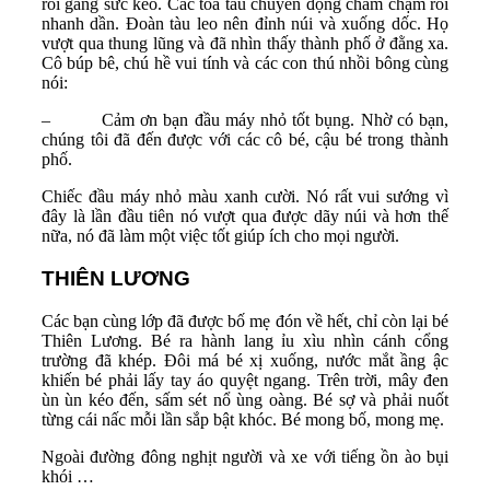
rồi gắng sức kéo. Các toa tàu chuyển động chầm chậm rồi
nhanh dần. Đoàn tàu leo nên đỉnh núi và xuống dốc. Họ
vượt qua thung lũng và đã nhìn thấy thành phố ở đằng xa.
Cô búp bê, chú hề vui tính và các con thú nhồi bông cùng
nói:
– Cảm ơn bạn đầu máy nhỏ tốt bụng. Nhờ có bạn,
chúng tôi đã đến được với các cô bé, cậu bé trong thành
phố.
Chiếc đầu máy nhỏ màu xanh cười. Nó rất vui sướng vì
đây là lần đầu tiên nó vượt qua được dãy núi và hơn thế
nữa, nó đã làm một việc tốt giúp ích cho mọi người.
THIÊN LƯƠNG
Các bạn cùng lớp đã được bố mẹ đón về hết, chỉ còn lại bé
Thiên Lương. Bé ra hành lang ỉu xìu nhìn cánh cổng
trường đã khép. Đôi má bé xị xuống, nước mắt ầng ậc
khiến bé phải lấy tay áo quyệt ngang. Trên trời, mây đen
ùn ùn kéo đến, sấm sét nổ ùng oàng. Bé sợ và phải nuốt
từng cái nấc mỗi lần sắp bật khóc. Bé mong bố, mong mẹ.
Ngoài đường đông nghịt người và xe với tiếng ồn ào bụi
khói …