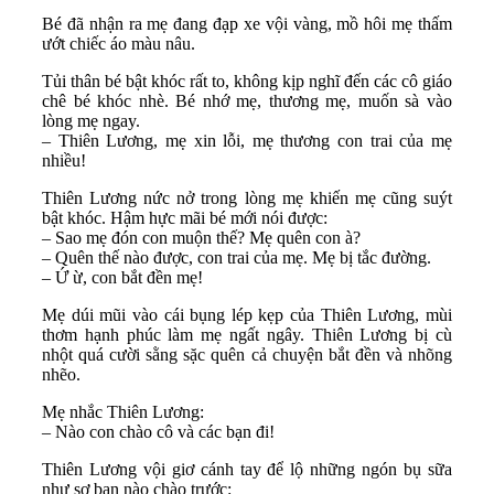
Bé đã nhận ra mẹ đang đạp xe vội vàng, mồ hôi mẹ thấm
ướt chiếc áo màu nâu.
Tủi thân bé bật khóc rất to, không kịp nghĩ đến các cô giáo
chê bé khóc nhè. Bé nhớ mẹ, thương mẹ, muốn sà vào
lòng mẹ ngay.
– Thiên Lương, mẹ xin lỗi, mẹ thương con trai của mẹ
nhiều!
Thiên Lương nức nở trong lòng mẹ khiến mẹ cũng suýt
bật khóc. Hậm hực mãi bé mới nói được:
– Sao mẹ đón con muộn thế? Mẹ quên con à?
– Quên thế nào được, con trai của mẹ. Mẹ bị tắc đường.
– Ứ ừ, con bắt đền mẹ!
Mẹ dúi mũi vào cái bụng lép kẹp của Thiên Lương, mùi
thơm hạnh phúc làm mẹ ngất ngây. Thiên Lương bị cù
nhột quá cười sằng sặc quên cả chuyện bắt đền và nhõng
nhẽo.
Mẹ nhắc Thiên Lương:
– Nào con chào cô và các bạn đi!
Thiên Lương vội giơ cánh tay để lộ những ngón bụ sữa
như sợ bạn nào chào trước: