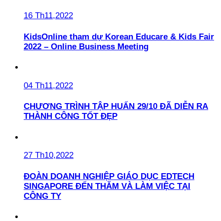
16 Th11,2022
KidsOnline tham dự Korean Educare & Kids Fair
2022 – Online Business Meeting
04 Th11,2022
CHƯƠNG TRÌNH TẬP HUẤN 29/10 ĐÃ DIỄN RA
THÀNH CÔNG TỐT ĐẸP
27 Th10,2022
ĐOÀN DOANH NGHIỆP GIÁO DỤC EDTECH
SINGAPORE ĐẾN THĂM VÀ LÀM VIỆC TẠI
CÔNG TY