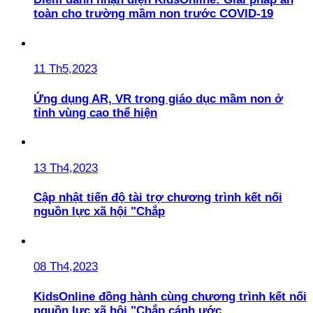
toàn cho trường mầm non trước COVID-19
11 Th5,2023
Ứng dụng AR, VR trong giáo dục mầm non ở
tỉnh vùng cao thể hiện
13 Th4,2023
Cập nhật tiến độ tài trợ chương trình kết nối
nguồn lực xã hội "Chắp
08 Th4,2023
KidsOnline đồng hành cùng chương trình kết nối
nguồn lực xã hội "Chắp cánh ước