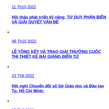
11 Th10,2022
Hội thảo phát triển kỹ năng: TƯ DUY PHẢN BIỆN
VÀ GIẢI QUYẾT VẤN ĐỀ
08 Th10,2022
LỄ TỔNG KẾT VÀ TRAO GIẢI THƯỞNG CUỘC
THI THIẾT KẾ BÀI GIẢNG ĐIỆN TỬ
23 Th9,2022
Hội nghị Chuyển đổi số Sở Giáo dục và Đào tạo
Tp. Hồ Chí Minh: