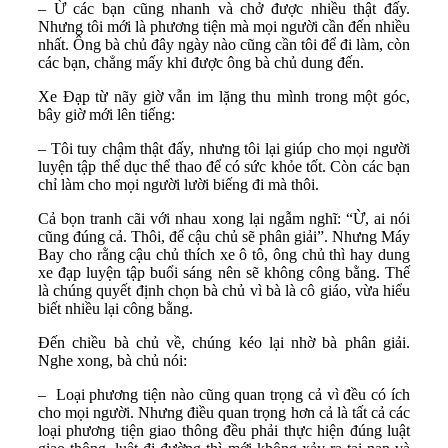
– Ừ các bạn cũng nhanh và chở được nhiều thật đấy.
Nhưng tôi mới là phương tiện mà mọi người cần đến nhiều
nhất. Ông bà chủ đây ngày nào cũng cần tôi để đi làm, còn
các bạn, chẳng mấy khi được ông bà chủ dung đến.
Xe Đạp từ nãy giờ vẫn im lặng thu mình trong một góc,
bây giờ mới lên tiếng:
– Tôi tuy chậm thật đấy, nhưng tôi lại giúp cho mọi người
luyện tập thể dục thể thao để có sức khỏe tốt. Còn các bạn
chỉ làm cho mọi người lười biếng đi mà thôi.
Cả bọn tranh cãi với nhau xong lại ngẫm nghĩ: “Ừ, ai nói
cũng đúng cả. Thôi, để cậu chủ sẽ phân giải”. Nhưng Máy
Bay cho rằng cậu chủ thích xe ô tô, ông chủ thì hay dung
xe đạp luyện tập buổi sáng nên sẽ không công bằng. Thế
là chúng quyết định chọn bà chủ vì bà là cô giáo, vừa hiểu
biết nhiều lại công bằng.
Đến chiều bà chủ về, chúng kéo lại nhờ bà phân giải.
Nghe xong, bà chủ nói:
– Loại phương tiện nào cũng quan trọng cả vì đều có ích
cho mọi người. Nhưng điều quan trọng hơn cả là tất cả các
loại phương tiện giao thông đều phải thực hiện đúng luật