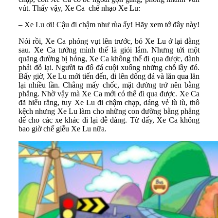
vút. Thấy vậy, Xe Ca chế nhạo Xe Lu:
– Xe Lu ơi! Cậu đi chậm như rùa ấy! Hãy xem tớ đây này!
Nói rồi, Xe Ca phóng vụt lên trước, bỏ Xe Lu ở lại đằng
sau. Xe Ca tưởng mình thế là giỏi lắm. Nhưng tới một
quãng đường bị hỏng, Xe Ca không thể đi qua được, đành
phải đỗ lại. Người ta đổ đá cuội xuống những chỗ lầy đó.
Bấy giờ, Xe Lu mới tiến đến, đi lên đống đá và lăn qua lăn
lại nhiều lần. Chẳng mấy chốc, mặt đường trở nên bằng
phẳng. Nhờ vậy mà Xe Ca mới có thể đi qua được. Xe Ca
đã hiểu rằng, tuy Xe Lu đi chậm chạp, dáng vẻ lù lù, thô
kệch nhưng Xe Lu làm cho những con đường bằng phẳng
để cho các xe khác đi lại dễ dàng. Từ đấy, Xe Ca không
bao giờ chế giễu Xe Lu nữa.