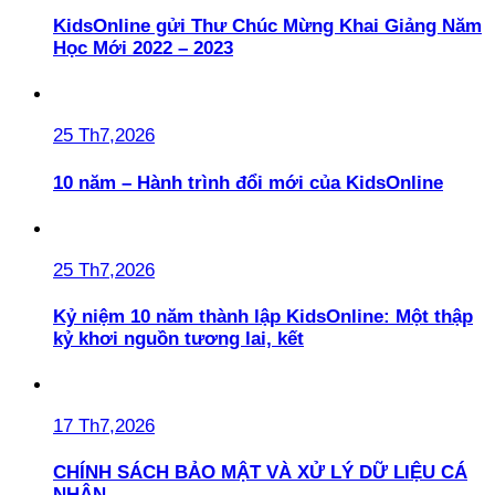
KidsOnline gửi Thư Chúc Mừng Khai Giảng Năm
Học Mới 2022 – 2023
25 Th7,2026
10 năm – Hành trình đổi mới của KidsOnline
25 Th7,2026
Kỷ niệm 10 năm thành lập KidsOnline: Một thập
kỷ khơi nguồn tương lai, kết
17 Th7,2026
CHÍNH SÁCH BẢO MẬT VÀ XỬ LÝ DỮ LIỆU CÁ
NHÂN