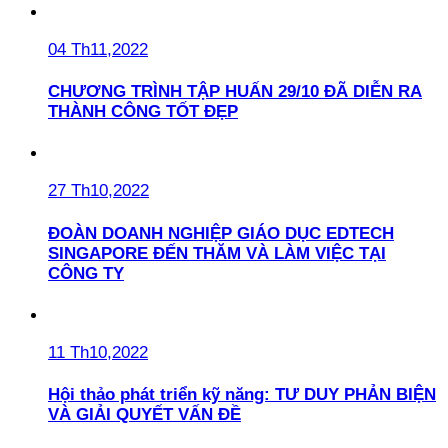
04 Th11,2022
CHƯƠNG TRÌNH TẬP HUẤN 29/10 ĐÃ DIỄN RA
THÀNH CÔNG TỐT ĐẸP
27 Th10,2022
ĐOÀN DOANH NGHIỆP GIÁO DỤC EDTECH
SINGAPORE ĐẾN THĂM VÀ LÀM VIỆC TẠI
CÔNG TY
11 Th10,2022
Hội thảo phát triển kỹ năng: TƯ DUY PHẢN BIỆN
VÀ GIẢI QUYẾT VẤN ĐỀ