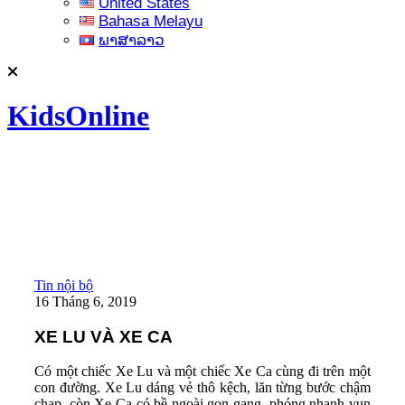
United States
Bahasa Melayu
ພາສາລາວ
KidsOnline
Tin nội bộ
16 Tháng 6, 2019
XE LU VÀ XE CA
Có một chiếc Xe Lu và một chiếc Xe Ca cùng đi trên một
con đường. Xe Lu dáng vẻ thô kệch, lăn từng bước chậm
chạp, còn Xe Ca có bề ngoài gọn gang, phóng nhanh vun