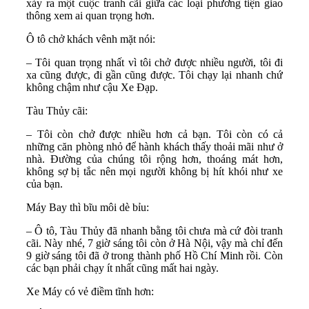
xảy ra một cuộc tranh cãi giữa các loại phương tiện giao
thông xem ai quan trọng hơn.
Ô tô chở khách vênh mặt nói:
– Tôi quan trọng nhất vì tôi chở được nhiều người, tôi đi
xa cũng được, đi gần cũng được. Tôi chạy lại nhanh chứ
không chậm như cậu Xe Đạp.
Tàu Thủy cãi:
– Tôi còn chở được nhiều hơn cả bạn. Tôi còn có cả
những căn phòng nhỏ để hành khách thấy thoải mãi như ở
nhà. Đường của chúng tôi rộng hơn, thoáng mát hơn,
không sợ bị tắc nên mọi người không bị hít khói như xe
của bạn.
Máy Bay thì bĩu môi dè bỉu:
– Ô tô, Tàu Thủy đã nhanh bằng tôi chưa mà cứ đòi tranh
cãi. Này nhé, 7 giờ sáng tôi còn ở Hà Nội, vậy mà chỉ đến
9 giờ sáng tôi đã ở trong thành phố Hồ Chí Minh rồi. Còn
các bạn phải chạy ít nhất cũng mất hai ngày.
Xe Máy có vẻ điềm tĩnh hơn: