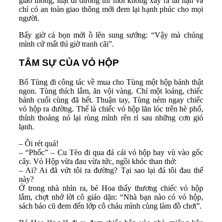
giao thông, luật đi đường thì mới không xảy ra tai nạn và
chỉ có an toàn giao thông mới đem lại hạnh phúc cho mọi
người.
Bấy giờ cả bọn mới ồ lên sung sướng: “Vậy mà chúng
mình cứ mất thì giờ tranh cãi”.
TÂM SỰ CỦA VỎ HỘP
Bố Tùng đi công tác về mua cho Tùng một hộp bánh thật
ngon. Tùng thích lắm, ăn vội vàng. Chỉ một loáng, chiếc
bánh cuối cùng đã hết. Thuận tay, Tùng ném ngay chiếc
vỏ hộp ra đường. Thế là chiếc vỏ hộp lăn lóc trên hè phố,
thỉnh thoảng nó lại rùng mình rên rỉ sau những cơn gió
lạnh.
– Ôi rét quá!
– “Phốc” – Cu Tèo đi qua đá cái vỏ hộp bay vù vào gốc
cây. Vỏ Hộp vừa đau vừa tức, ngồi khóc than thở:
– Ai? Ai đã vứt tôi ra đường? Tại sao lại đá tôi đau thế
này?
Ở trong nhà nhìn ra, bé Hoa thấy thương chiếc vỏ hộp
lắm, chợt nhớ lời cô giáo dặn: “Nhà bạn nào có vỏ hộp,
sách báo cũ đem đến lớp cô cháu mình cùng làm đồ chơi”.