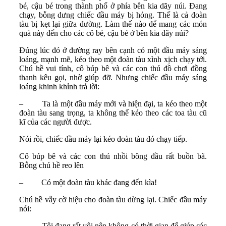
bé, cậu bé trong thành phố ở phía bên kia dãy núi. Đang
chạy, bỗng dưng chiếc đầu máy bị hỏng. Thế là cả đoàn
tàu bị kẹt lại giữa đường. Làm thế nào để mang các món
quà này đến cho các cô bé, cậu bé ở bên kia dãy núi?
Đúng lúc đó ở đường ray bên cạnh có một đầu máy sáng
loáng, mạnh mẽ, kéo theo một đoàn tàu xình xịch chạy tới.
Chú hề vui tính, cô búp bê và các con thú đồ chơi đồng
thanh kêu gọi, nhờ giúp đỡ. Nhưng chiếc đầu máy sáng
loáng khinh khỉnh trả lời:
– Ta là một đầu máy mới và hiện đại, ta kéo theo một
đoàn tàu sang trọng, ta không thể kéo theo các toa tàu cũ
kĩ của các người được.
Nói rồi, chiếc đầu máy lại kéo đoàn tàu đó chạy tiếp.
Cô búp bê và các con thú nhồi bông đầu rất buồn bã.
Bỗng chú hề reo lên
– Có một đoàn tàu khác đang đến kìa!
Chú hề vẫy cờ hiệu cho đoàn tàu dừng lại. Chiếc đầu máy
nói:
– Tôi đang rất vội nên không có thời gian để giúp các