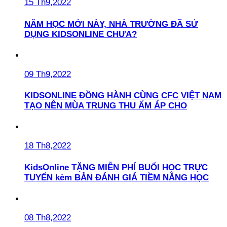
15 Th9,2022
NĂM HỌC MỚI NÀY, NHÀ TRƯỜNG ĐÃ SỬ
DỤNG KIDSONLINE CHƯA?
09 Th9,2022
KIDSONLINE ĐỒNG HÀNH CÙNG CFC VIỆT NAM
TẠO NÊN MÙA TRUNG THU ẤM ÁP CHO
18 Th8,2022
KidsOnline TẶNG MIỄN PHÍ BUỔI HỌC TRỰC
TUYẾN kèm BẢN ĐÁNH GIÁ TIỀM NĂNG HỌC
08 Th8,2022