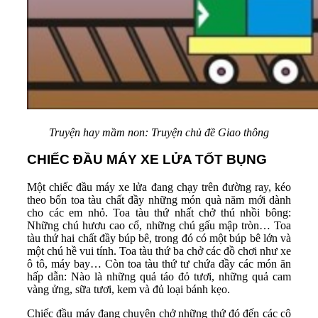
Truyện hay mầm non: Truyện chủ đề Giao thông
CHIẾC ĐẦU MÁY XE LỬA TỐT BỤNG
Một chiếc đầu máy xe lửa đang chạy trên đường ray, kéo
theo bốn toa tàu chất đầy những món quà năm mới dành
cho các em nhỏ. Toa tàu thứ nhất chở thú nhồi bông:
Những chú hươu cao cổ, những chú gấu mập tròn… Toa
tàu thứ hai chất đầy búp bê, trong đó có một búp bê lớn và
một chú hề vui tính. Toa tàu thứ ba chở các đồ chơi như xe
ô tô, máy bay… Còn toa tàu thứ tư chứa đầy các món ăn
hấp dẫn: Nào là những quả táo đỏ tươi, những quả cam
vàng ửng, sữa tươi, kem và đủ loại bánh kẹo.
Chiếc đầu máy đang chuyên chở những thứ đó đến các cô