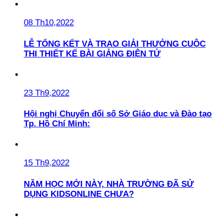
08 Th10,2022
LỄ TỔNG KẾT VÀ TRAO GIẢI THƯỞNG CUỘC
THI THIẾT KẾ BÀI GIẢNG ĐIỆN TỬ
23 Th9,2022
Hội nghị Chuyển đổi số Sở Giáo dục và Đào tạo
Tp. Hồ Chí Minh:
15 Th9,2022
NĂM HỌC MỚI NÀY, NHÀ TRƯỜNG ĐÃ SỬ
DỤNG KIDSONLINE CHƯA?