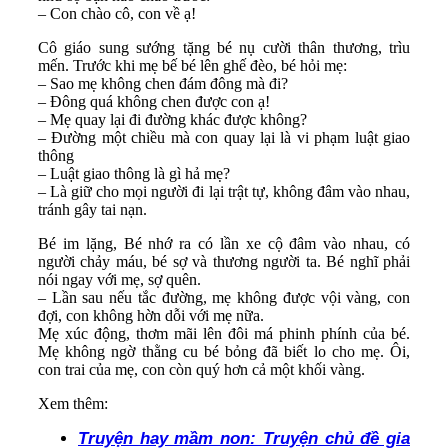
– Con chào cô, con về ạ!
Cô giáo sung sướng tặng bé nụ cười thân thương, trìu
mến. Trước khi mẹ bế bé lên ghế đèo, bé hỏi mẹ:
– Sao mẹ không chen đám đông mà đi?
– Đông quá không chen được con ạ!
– Mẹ quay lại đi đường khác được không?
– Đường một chiều mà con quay lại là vi phạm luật giao
thông
– Luật giao thông là gì hả mẹ?
– Là giữ cho mọi người đi lại trật tự, không đâm vào nhau,
tránh gây tai nạn.
Bé im lặng, Bé nhớ ra có lần xe cộ đâm vào nhau, có
người chảy máu, bé sợ và thương người ta. Bé nghĩ phải
nói ngay với mẹ, sợ quên.
– Lần sau nếu tắc đường, mẹ không được vội vàng, con
đợi, con không hờn dỗi với mẹ nữa.
Mẹ xúc động, thơm mãi lên đôi má phinh phính của bé.
Mẹ không ngờ thằng cu bé bỏng đã biết lo cho mẹ. Ôi,
con trai của mẹ, con còn quý hơn cả một khối vàng.
Xem thêm:
Truyện hay mầm non: Truyện chủ đề gia