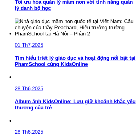
Tối ưu hóa quản lý mầm non với tính năng quản
lý danh bộ học
01 Th7,2025
Tìm hiểu triết lý giáo dục và hoạt động nổi bật tại
PhamSchool cùng KidsOnline
28 Th6,2025
Album ảnh KidsOnline: Lưu giữ khoảnh khắc yêu
thương của trẻ
28 Th6,2025