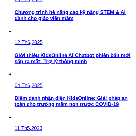
Chương trình hè nâng cao kỹ năng STEM & AI
dành cho giáo viên mầm
12 Th6,2025
Giới thiệu KidsOnline AI Chatbot phiên bản mới
sắp ra mắt: Trợ lý thông minh
04 Th6,2025
Điểm danh nhận diện KidsOnline: Giải pháp an
toàn cho trường mầm non trước COVID-19
11 Th5,2023