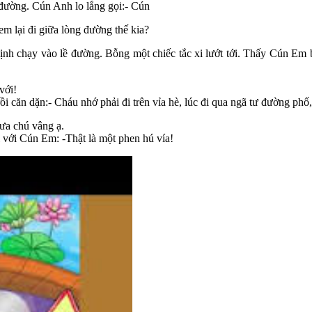
 đường. Cún Anh lo lắng gọi:- Cún
m lại đi giữa lòng đường thế kia?
 chạy vào lề đường. Bỗng một chiếc tắc xi lướt tới. Thấy Cún Em bất
với!
ồi căn dặn:- Cháu nhớ phải đi trên vỉa hè, lúc đi qua ngã tư đường phố,
ưa chú vâng ạ.
 với Cún Em: -Thật là một phen hú vía!