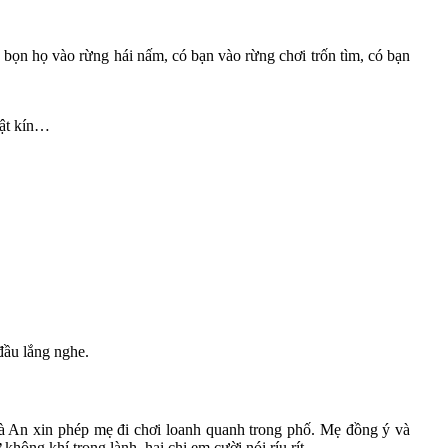
 bọn họ vào rừng hái nấm, có bạn vào rừng chơi trốn tìm, có bạn
hật kín…
đầu lắng nghe.
 An xin phép mẹ đi chơi loanh quanh trong phố. Mẹ đồng ý và
ông khí trong lành, hai chị em cười nói ríu rít.