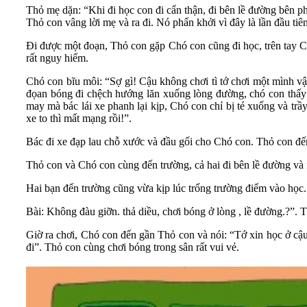
Thỏ mẹ dặn: “Khi đi học con đi cẩn thận, đi bên lề đường bên ph
Thỏ con vâng lời mẹ và ra đi. Nó phấn khởi vì đây là lần đầu ti
Đi được một đoạn, Thỏ con gặp Chó con cũng đi học, trên tay 
rất nguy hiểm.
Chó con bĩu môi: “Sợ gì! Cậu không chơi tì tớ chơi một mình v
đọan bóng đi chệch hướng lăn xuống lòng đường, chó con thấy 
may mà bác lái xe phanh lại kịp, Chó con chỉ bị té xuống và trầ
xe to thì mất mạng rồi!”.
Bác đi xe đạp lau chỗ xước và đầu gối cho Chó con. Thỏ con đến
Thỏ con và Chó con cùng đến trường, cả hai đi bên lề đường và i
Hai bạn đến trường cũng vừa kịp lúc trống trường điểm vào học
Bài: Không đàu giỡn. thả diều, chơi bóng ở lòng , lề đường.?”. 
Giờ ra chơi, Chó con đến gần Thỏ con và nói: “Tớ xin học ở cậu
đi”. Thỏ con cùng chơi bóng trong sân rất vui vẻ.