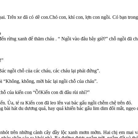
i. Trên xe đã có dê con.Chó con, khỉ con, lợn con ngồi. Có bạn trong
o
đển rừng xanh để thăm cháu . “ Ngồi vào đâu bây giờ?” chỗ ngồi đã c
!”
ác ngồi chỗ của các cháu, các cháu lại phải đứng”.
ói “Không, không, mời bác lại ngồi chỗ của cháu”.
chỗ của kiến con “Ồ!Kiến con đi đâu rùi nhỉ?”
ến. Ủa, té ra Kiến con đã leo lên vai bác gấu ngồi chễm chệ trên đó.
ng bài hát du dương quá, hay quá khiến bác gấu lim dim đôi mắt, ngẹo 
nhót trên những cành cây đầy lộc xanh mơm mởm. Hai chị em mai và
nhảy chân sáo ra khỏi nhà. Ra đường được ngắm trời, ngắm đất và thở kh