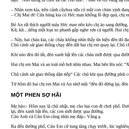
– Nhìn xem kìa, trên cành câyhoa sữa có một con chim xinh đang 
– Chị Mai ơi! Cửa hàng kia có Héc man khổng lồ đẹp quá, chị 
Bé An rất thích người máy Héc man nên kéo chị ào sang đường, 
Kít, kít…tiếng một loại xe phanh gấp nghe rợn cả người. Hai chị
– Này, hai cháu kia, các cháu không nhìn thấy tín hiệu đèn đỏ 
Chú cảnh sát giao thông chạy đến dắt hai chị em quay lại. Chú ch
Khi nào đèn đỏ tắt, đèn xanh bật lên các cháu mới được qua đư
Hai chị em Mai và an toát mồ hơi nhìn nhau. Mai bẽn lẽn nói: “X
Chú cảnh sát giao thông dặn tiếp“ Các chú khi qua đường phải có 
Từ hôm đó hai chị em Mai và An nhớ mãi “đèn đỏ dừng lại, đèn 
MỘT PHEN SỢ HÃI
Mẹ bảo:- Hôm nay là chủ nhật, mẹ cho hai con đi chơi phố. Đườn
lại, đèn xanh bật lên, các con mới được qua đường.
Cún Anh và Cún Em cùng nhìn mẹ đáp:- Vâng ạ.
Ra đến đường phố, Cún Em cứ tung tăng chạy trước, lúc nghiên