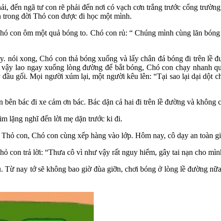
ải, đến ngã tư con rẽ phải đến nơi có vạch cơn trắng trước cổng trường
ên trong đời Thỏ con được đi học một mình.
Chó con ôm một quả bóng to. Chó con rủ: “ Chúng mình cùng lăn bóng 
ậy. nói xong, Chó con thả bóng xuống và lấy chân đá bóng đi trên lề 
vậy lao ngay xuống lòng đường để bắt bóng, Chó con chạy nhanh quá 
y đầu gối. Mọi người xúm lại, một người kêu lên: “Tại sao lại dại dộ
 bên bác đi xe cảm ơn bác. Bác dặn cả hai đi trên lề đường và không 
m lặng nghĩ đến lời mẹ dặn trước ki đi.
. Thỏ con, Chó con cùng xếp hàng vào lớp. Hôm nay, cô dạy an toàn g
Thỏ con trả lời: “Thưa cô vì như vậy rất nguy hiểm, gây tai nạn cho mì
. Từ nay tớ sẽ không bao giờ đùa giỡn, chơi bóng ở lòng lề đường nữa