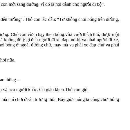
 con mới sang đường, vì đó là nơi dành cho người đi bộ”.
đến trường”. Thỏ con lắc đầu: “Tờ không chơi bóng trên đường,
đường. Chó con vừa chạy theo bóng vừa cười thích thú, được một
không để ý gì đến người đi xe đạp, nó bị va phải người đi xe,
t chơi bóng ở ngoài đường chứ, may mà va phải xe đạp chứ va phải
chơi nữa.
iao thông –
nh và hco người khác. Cô giáo khen Thỏ con giỏi.
 mà chỉ chơi ở sân trường thôi. Bây giờ chúng ta cùng chơi bóng