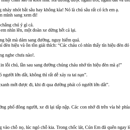
nhảy nhót bắt sâu hay không kìa! Nó là chú sâu rất có ích em ạ.
em mình sang xem đi!
chẳng chú ý gì cả.
 em nhìn lên, một đoàn xe dừng hết cả lại.
đang bật mà dám sang đường, nguy hiểm quá.
ỉ đèn hiệu và ôn tồn giải thích: “Các cháu có nhìn thấy tín hiệu đèn đ
ờng nghe chưa nào!.
in lỗi chú, lần sau sang đường chúng cháu nhớ tín hiệu đèn mà ạ!”
người lớn dắt, không thì rất dễ xảy ra tai nạn”.
xanh mới được đi, khi đi qua đường phải có người lớn dắt”.
g phố đông người, xe đi lại tấp nập. Các con nhớ đi trên vỉa hè phí
g vào chỗ nọ, lúc ngó chỗ kia. Trong chốc lát, Cún Em đã quên ngay 