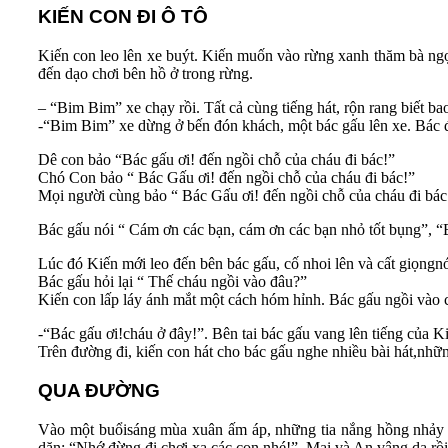
KIẾN CON ĐI Ô TÔ
Kiến con leo lên xe buýt. Kiến muốn vào rừng xanh thăm bà ngọa
đến dạo chơi bên hồ ở trong rừng.
– “Bim Bim” xe chạy rồi. Tất cả cùng tiếng hát, rộn rang biết ba
-“Bim Bim” xe dừng ở bến đón khách, một bác gấu lên xe. Bác 
Dê con bảo “Bác gấu ơi! đến ngồi chỗ của cháu đi bác!”
Chó Con bảo “ Bác Gấu ơi! đến ngồi chỗ của cháu đi bác!”
Mọi người cùng bảo “ Bác Gấu ơi! đến ngồi chỗ của cháu đi bác
Bác gấu nói “ Cám ơn các bạn, cám ơn các bạn nhỏ tốt bụng”, “B
Lúc đó Kiến mới leo đến bên bác gấu, cố nhoi lên và cất giọngn
Bác gấu hỏi lại “ Thế cháu ngồi vào đâu?”
Kiến con lấp láy ánh mắt một cách hóm hỉnh. Bác gấu ngồi vào 
-“Bác gấu ơi!cháu ở đây!”. Bên tai bác gấu vang lên tiếng của Ki
Trên đường đi, kiến con hát cho bác gấu nghe nhiều bài hát,nhữ
QUA ĐƯỜNG
Vào một buổisáng mùa xuân ấm áp, những tia nắng hồng nhảy 
dặn: “Nhớ đừng đi chơi xa các con nhé!”. Mai và An vâng dạ rồi 