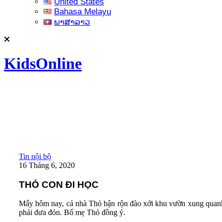
United States
Bahasa Melayu
ພາສາລາວ
KidsOnline
Tin nội bộ
16 Tháng 6, 2020
THỎ CON ĐI HỌC
Mấy hôm nay, cả nhà Thỏ bận rộn đào xới khu vườn xung quanh 
phải đưa đón. Bố mẹ Thỏ đồng ý.