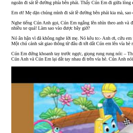
ngoãn đi sát lề đường phía bên phải. Thấy Cún Em đi giữa lòng
Em ơi! Mẹ dặn chúng mình đi sát lề đường bên phải kia mà, sao e
Nghe tiếng Cún Anh gọi, Cún Em ngẫng lên nhìn theo anh và định
nhiều xe quá! Làm sao vào được bây giờ?
Nó ân hận vì đã không nghe lời mẹ. Nó kêu to:- Anh ơi, cứu em 
Một chú cảnh sát giao thông từ đâu đi tới dắt Cún em lên vỉa hè r
Cún Em đứng khoanh tay trước ngực, giọng rung rung nói: – Th
Cún Anh và Cún Em lại dắt tay nhau đi trên vỉa hè. Cún Anh nói