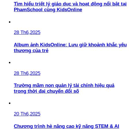
Tìm hiểu triết lý giáo dục và hoạt động nổi bật tại
PhamSchool cùng KidsOnline
28 Th6,2025
Album ảnh KidsOnline: Lưu giữ khoảnh khắc yêu
thương của trẻ
28 Th6,2025
Trường mầm non quản lý tài chính hiệu quả
trong thời đại chuyển đổi số
20 Th6,2025
Chương trình hè nâng cao kỹ năng STEM & AI