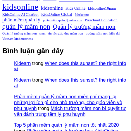
kidsonline
kidsonline
Kids Online
kidsonline10nam
KidsOnline Global
KidsOnline AI Chatbot
Marketing
phần mềm quản lý
Preschool Education
phần mềm quản lý mầm non
quản lý mầm non
Quản lý trường mầm non
Quản lý trường mầm non
stem
tin tức giáo dục mầm non
trường mầm non hiện đại
Vietnam kindergartens
Bình luận gần đây
Kidearn
trong
When does this sunset? the right info
at
Kidearn
trong
When does this sunset? the right info
at
Phần mềm quản lý mầm non miễn phí mang lại
những lợi ích gì cho nhà trường, cho giáo viên và
phụ huynh
trong
Mách trường mầm non bí quyết tư
vấn đánh trúng tâm lý phụ huynh
Top 5 phần mềm quản lý mầm non tốt nhất 2020
trong
Phần mềm quản lý trường học KidsOnline-