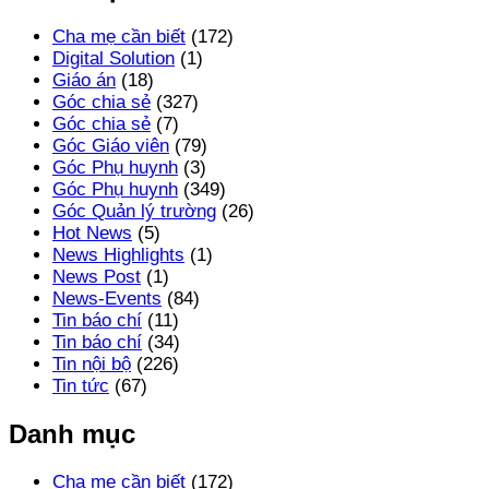
Cha mẹ cần biết
(172)
Digital Solution
(1)
Giáo án
(18)
Góc chia sẻ
(327)
Góc chia sẻ
(7)
Góc Giáo viên
(79)
Góc Phụ huynh
(3)
Góc Phụ huynh
(349)
Góc Quản lý trường
(26)
Hot News
(5)
News Highlights
(1)
News Post
(1)
News-Events
(84)
Tin báo chí
(11)
Tin báo chí
(34)
Tin nội bộ
(226)
Tin tức
(67)
Danh mục
Cha mẹ cần biết
(172)