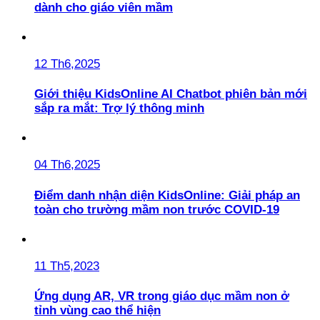
dành cho giáo viên mầm
12 Th6,2025
Giới thiệu KidsOnline AI Chatbot phiên bản mới
sắp ra mắt: Trợ lý thông minh
04 Th6,2025
Điểm danh nhận diện KidsOnline: Giải pháp an
toàn cho trường mầm non trước COVID-19
11 Th5,2023
Ứng dụng AR, VR trong giáo dục mầm non ở
tỉnh vùng cao thể hiện