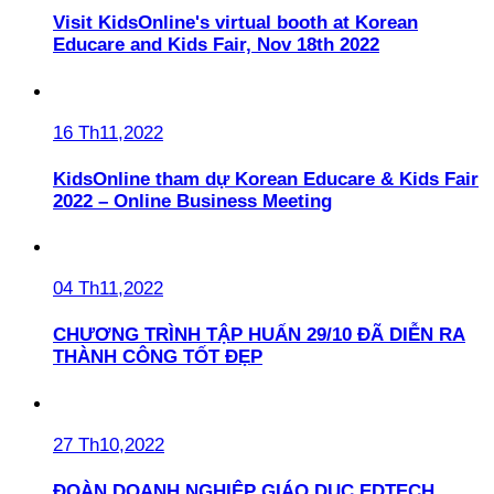
Visit KidsOnline's virtual booth at Korean
Educare and Kids Fair, Nov 18th 2022
16 Th11,2022
KidsOnline tham dự Korean Educare & Kids Fair
2022 – Online Business Meeting
04 Th11,2022
CHƯƠNG TRÌNH TẬP HUẤN 29/10 ĐÃ DIỄN RA
THÀNH CÔNG TỐT ĐẸP
27 Th10,2022
ĐOÀN DOANH NGHIỆP GIÁO DỤC EDTECH