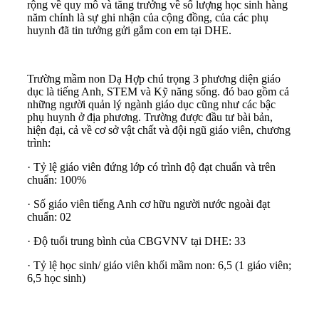
rộng về quy mô và tăng trưởng về số lượng học sinh hàng
năm chính là sự ghi nhận của cộng đồng, của các phụ
huynh đã tin tưởng gửi gắm con em tại DHE.
Trường mầm non Dạ Hợp chú trọng 3 phương diện giáo
dục là tiếng Anh, STEM và Kỹ năng sống. đó bao gồm cả
những người quản lý ngành giáo dục cũng như các bậc
phụ huynh ở địa phương. Trường được đầu tư bài bản,
hiện đại, cả về cơ sở vật chất và đội ngũ giáo viên, chương
trình:
· Tỷ lệ giáo viên đứng lớp có trình độ đạt chuẩn và trên
chuẩn: 100%
· Số giáo viên tiếng Anh cơ hữu người nước ngoài đạt
chuẩn: 02
· Độ tuổi trung bình của CBGVNV tại DHE: 33
· Tỷ lệ học sinh/ giáo viên khối mầm non: 6,5 (1 giáo viên;
6,5 học sinh)