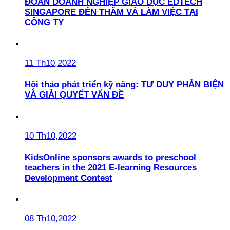
ĐOÀN DOANH NGHIỆP GIÁO DỤC EDTECH
SINGAPORE ĐẾN THĂM VÀ LÀM VIỆC TẠI
CÔNG TY
11 Th10,2022
Hội thảo phát triển kỹ năng: TƯ DUY PHẢN BIỆN
VÀ GIẢI QUYẾT VẤN ĐỀ
10 Th10,2022
KidsOnline sponsors awards to preschool
teachers in the 2021 E-learning Resources
Development Contest
08 Th10,2022