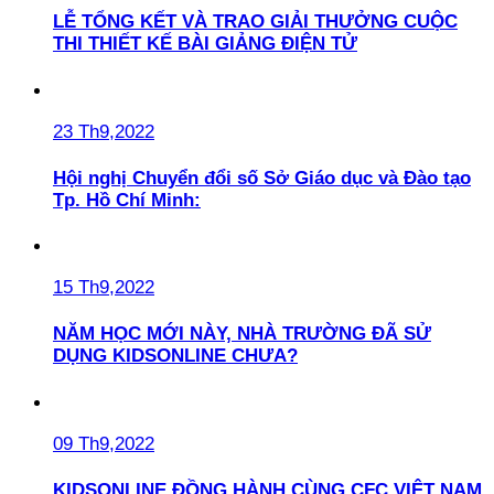
LỄ TỔNG KẾT VÀ TRAO GIẢI THƯỞNG CUỘC
THI THIẾT KẾ BÀI GIẢNG ĐIỆN TỬ
23 Th9,2022
Hội nghị Chuyển đổi số Sở Giáo dục và Đào tạo
Tp. Hồ Chí Minh:
15 Th9,2022
NĂM HỌC MỚI NÀY, NHÀ TRƯỜNG ĐÃ SỬ
DỤNG KIDSONLINE CHƯA?
09 Th9,2022
KIDSONLINE ĐỒNG HÀNH CÙNG CFC VIỆT NAM