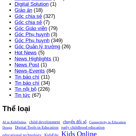
Digital Solution
(1)
Giáo án
(18)
Góc chia sẻ
(327)
Góc chia sẻ
(7)
Góc Giáo viên
(79)
Góc Phụ huynh
(3)
Góc Phụ huynh
(349)
Góc Quản lý trường
(26)
Hot News
(5)
News Highlights
(1)
News Post
(1)
News-Events
(84)
Tin báo chí
(11)
Tin báo chí
(34)
Tin nội bộ
(226)
Tin tức
(67)
Thể loại
chuyển đổi số
child development
AI in KidsOnline
Connectivity in Education
Digital Tools in Education
early childhood education
Design
Kids Online
educational technology
KidsEdu