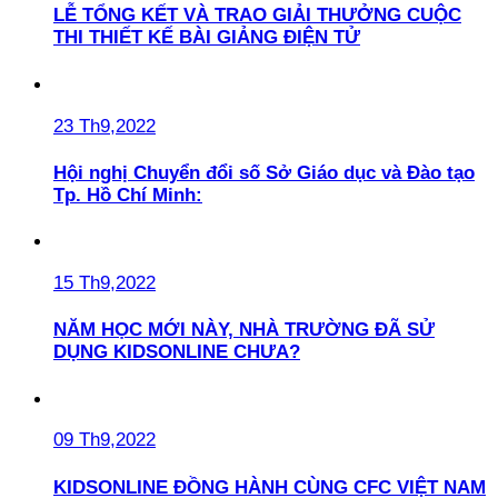
LỄ TỔNG KẾT VÀ TRAO GIẢI THƯỞNG CUỘC
THI THIẾT KẾ BÀI GIẢNG ĐIỆN TỬ
23 Th9,2022
Hội nghị Chuyển đổi số Sở Giáo dục và Đào tạo
Tp. Hồ Chí Minh:
15 Th9,2022
NĂM HỌC MỚI NÀY, NHÀ TRƯỜNG ĐÃ SỬ
DỤNG KIDSONLINE CHƯA?
09 Th9,2022
KIDSONLINE ĐỒNG HÀNH CÙNG CFC VIỆT NAM