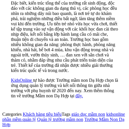
Đặc biêt, kiến trúc tổng thể của trường rất sinh động, độc
đáo với các không gian đa dạng thú vị, các phòng học đều
nhìn ra những dãy núi bao quanh, là nơi trẻ tự do khám
phá, trải nghiệm những điều bất ngờ, làm tăng thêm niềm
vui khi đến trường. Ưu tiên trẻ nhỏ vừa học vừa chơi, thiết
kế tập trung vào sự vận động với các khối học đan cài theo
nhịp điệu, kết nối bằng lớp hành lang cầu có mái che,
thuận tiện di chuyển và an toàn. Trường học bao gồm
nhiều không gian đa năng: phòng thực hành, phòng năng
khiếu, nhà hát, bể bơi 4 mùa, khu vận động trong nhà và
ngoài trời, vườn thủy sinh, … đan xen với sân chơi và
thảm cỏ, nhằm đáp ứng nhu cầu phát triển toàn diện của
trẻ. Thiết kế của trường đã nhận được nhiều giải thưởng
kiến trúc quốc tế và trong nước.
KidsOnline
tự hào được Trường mầm non Dạ Hợp chọn là
ứng dụng quản lý trường và kết nối thông tin giữa nhà
trường với phụ huynh từ 2020 đến nay. Xem thêm thông
tin về trường Mầm non Dạ Hợp tại
đây.
Categories
Khách hàng tiêu biểu
Tags
giáo dục mầm non
kidsonline
phần mềm quản lý
Quản lý trường mầm non
Trường Mầm Non Dạ
Hợp