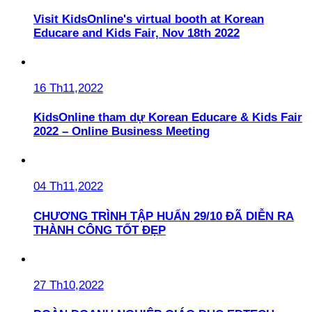
Visit KidsOnline's virtual booth at Korean
Educare and Kids Fair, Nov 18th 2022
16 Th11,2022
KidsOnline tham dự Korean Educare & Kids Fair
2022 – Online Business Meeting
04 Th11,2022
CHƯƠNG TRÌNH TẬP HUẤN 29/10 ĐÃ DIỄN RA
THÀNH CÔNG TỐT ĐẸP
27 Th10,2022