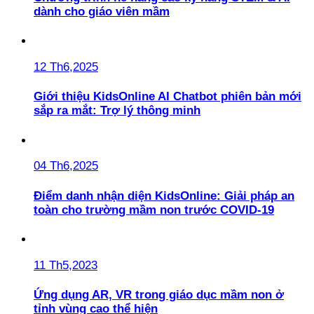
dành cho giáo viên mầm
12 Th6,2025
Giới thiệu KidsOnline AI Chatbot phiên bản mới
sắp ra mắt: Trợ lý thông minh
04 Th6,2025
Điểm danh nhận diện KidsOnline: Giải pháp an
toàn cho trường mầm non trước COVID-19
11 Th5,2023
Ứng dụng AR, VR trong giáo dục mầm non ở
tỉnh vùng cao thể hiện