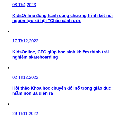
08 Th4,2023
KidsOnline đồng hành cùng chương trình kết nối
nguồn lực xã hội "Chắp cánh ước
17 Th12,2022
KidsOnline, CFC giúp học sinh khiếm thính trải
nghiệm skateboarding
02 Th12,2022
Hội thảo Khoa học chuyển đổi số trong giáo dục
mầm non đã diễn ra
29 Th11,2022