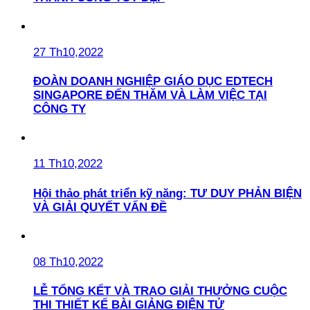
27 Th10,2022
ĐOÀN DOANH NGHIỆP GIÁO DỤC EDTECH
SINGAPORE ĐẾN THĂM VÀ LÀM VIỆC TẠI
CÔNG TY
11 Th10,2022
Hội thảo phát triển kỹ năng: TƯ DUY PHẢN BIỆN
VÀ GIẢI QUYẾT VẤN ĐỀ
08 Th10,2022
LỄ TỔNG KẾT VÀ TRAO GIẢI THƯỞNG CUỘC
THI THIẾT KẾ BÀI GIẢNG ĐIỆN TỬ