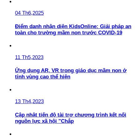
04 Th6,2025
Điểm danh nhận diện KidsOnline: Giải pháp an
toàn cho trường mầm non trước COVID-19
11 Th5,2023
Ứng dụng AR, VR trong giáo dục mầm non ở
tỉnh vùng cao thể hiện
13 Th4,2023
Cập nhật tiến độ tài trợ chương trình kết nối
nguồn lực xã hội "Chắp