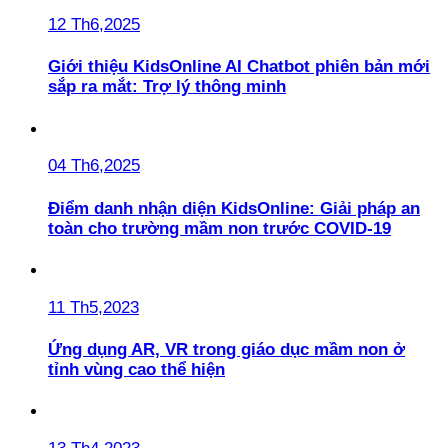
12 Th6,2025
Giới thiệu KidsOnline AI Chatbot phiên bản mới
sắp ra mắt: Trợ lý thông minh
04 Th6,2025
Điểm danh nhận diện KidsOnline: Giải pháp an
toàn cho trường mầm non trước COVID-19
11 Th5,2023
Ứng dụng AR, VR trong giáo dục mầm non ở
tỉnh vùng cao thể hiện