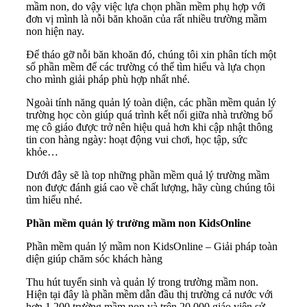
mầm non, do vậy việc lựa chọn phần mềm phụ hợp với
đơn vị mình là nỗi băn khoăn của rất nhiều trường mầm
non hiện nay.
Để tháo gỡ nỗi băn khoăn đó, chúng tôi xin phân tích một
số phần mềm để các trường có thể tìm hiểu và lựa chọn
cho mình giải pháp phù hợp nhất nhé.
Ngoài tính năng quản lý toàn diện, các phần mềm quản lý
trường học còn giúp quá trình kết nối giữa nhà trường bố
mẹ cô giáo được trở nên hiệu quả hơn khi cập nhật thông
tin con hàng ngày: hoạt động vui chơi, học tập, sức
khỏe…
Dưới đây sẽ là top những phần mềm quả lý trường mầm
non được đánh giá cao về chất lượng, hãy cùng chúng tôi
tìm hiểu nhé.
Phần mềm quản lý trường mầm non KidsOnline
Phần mềm quản lý mầm non KidsOnline – Giải pháp toàn
diện giúp chăm sóc khách hàng
Thu hút tuyển sinh và quản lý trong trường mầm non.
Hiện tại đây là phần mềm dẫn đầu thị trường cả nước với
hơn 1.200 trường mầm non và trên 20.000 giáo viên sử