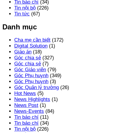
Tin báo chí
(34)
Tin nội bộ
(226)
Tin tức
(67)
Danh mục
Cha mẹ cần biết
(172)
Digital Solution
(1)
Giáo án
(18)
Góc chia sẻ
(327)
Góc chia sẻ
(7)
Góc Giáo viên
(79)
Góc Phụ huynh
(349)
Góc Phụ huynh
(3)
Góc Quản lý trường
(26)
Hot News
(5)
News Highlights
(1)
News Post
(1)
News-Events
(84)
Tin báo chí
(11)
Tin báo chí
(34)
Tin nội bộ
(226)