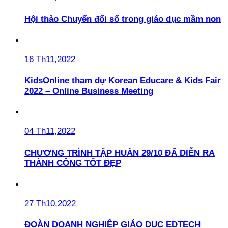
Hội thảo Chuyển đổi số trong giáo dục mầm non
16 Th11,2022
KidsOnline tham dự Korean Educare & Kids Fair
2022 – Online Business Meeting
04 Th11,2022
CHƯƠNG TRÌNH TẬP HUẤN 29/10 ĐÃ DIỄN RA
THÀNH CÔNG TỐT ĐẸP
27 Th10,2022
ĐOÀN DOANH NGHIỆP GIÁO DỤC EDTECH