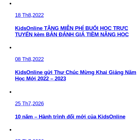
18 Th8,2022
KidsOnline TẶNG MIỄN PHÍ BUỔI HỌC TRỰC
TUYẾN kèm BẢN ĐÁNH GIÁ TIỀM NĂNG HỌC
08 Th8,2022
KidsOnline gửi Thư Chúc Mừng Khai Giảng Năm
Học Mới 2022 – 2023
25 Th7,2026
10 năm – Hành trình đổi mới của KidsOnline