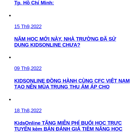
Tp. Hồ Chí Minh:
15 Th9,2022
NĂM HỌC MỚI NÀY, NHÀ TRƯỜNG ĐÃ SỬ
DỤNG KIDSONLINE CHƯA?
09 Th9,2022
KIDSONLINE ĐỒNG HÀNH CÙNG CFC VIỆT NAM
TẠO NÊN MÙA TRUNG THU ẤM ÁP CHO
18 Th8,2022
KidsOnline TẶNG MIỄN PHÍ BUỔI HỌC TRỰC
TUYẾN kèm BẢN ĐÁNH GIÁ TIỀM NĂNG HỌC