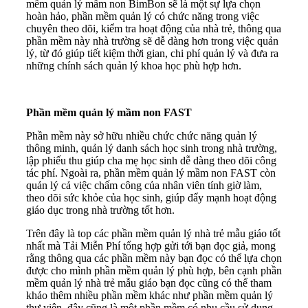
mềm quản lý mầm non BimBon sẽ là một sự lựa chọn
hoàn hảo, phần mềm quản lý có chức năng trong việc
chuyên theo dõi, kiểm tra hoạt động của nhà trẻ, thông qua
phần mềm này nhà trường sẽ dễ dàng hơn trong việc quản
lý, từ đó giúp tiết kiệm thời gian, chi phí quản lý và đưa ra
những chính sách quản lý khoa học phù hợp hơn.
Phần mềm quản lý mầm non FAST
Phần mềm này sở hữu nhiều chức chức năng quản lý
thông minh, quản lý danh sách học sinh trong nhà trường,
lập phiếu thu giúp cha mẹ học sinh dễ dàng theo dõi công
tác phí. Ngoài ra, phần mềm quản lý mầm non FAST còn
quản lý cả việc chấm công của nhân viên tính giờ làm,
theo dõi sức khỏe của học sinh, giúp đẩy mạnh hoạt động
giáo dục trong nhà trường tốt hơn.
Trên đây là top các phần mềm quản lý nhà trẻ mẫu giáo tốt
nhất mà Tải Miễn Phí tổng hợp gửi tới bạn đọc giả, mong
rằng thông qua các phần mềm này bạn đọc có thể lựa chọn
được cho mình phần mềm quản lý phù hợp, bên cạnh phần
mềm quản lý nhà trẻ mẫu giáo bạn đọc cũng có thể tham
khảo thêm nhiều phần mềm khác như phần mềm quản lý
thư viện, đây cũng là một phần mềm có nhu cầu sử dụng