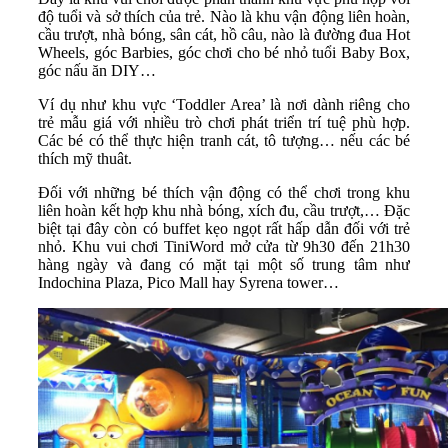
độ tuổi và sở thích của trẻ. Nào là khu vận động liên hoàn,
cầu trượt, nhà bóng, sân cát, hồ câu, nào là đường đua Hot
Wheels, góc Barbies, góc chơi cho bé nhỏ tuổi Baby Box,
góc nấu ăn DIY…
Ví dụ như khu vực ‘Toddler Area’ là nơi dành riêng cho
trẻ mẫu giá với nhiều trò chơi phát triển trí tuệ phù hợp.
Các bé có thể thực hiện tranh cát, tô tượng… nếu các bé
thích mỹ thuât.
Đối với những bé thích vận động có thể chơi trong khu
liên hoàn kết hợp khu nhà bóng, xích đu, cầu trượt,… Đặc
biệt tại đây còn có buffet kẹo ngọt rất hấp dẫn đối với trẻ
nhỏ. Khu vui chơi TiniWord mở cửa từ 9h30 đến 21h30
hàng ngày và đang có mặt tại một số trung tâm như
Indochina Plaza, Pico Mall hay Syrena tower…