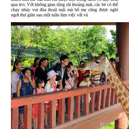
qua tivi. Với không gian rộng rãi thoáng mát, các bé có thể
chạy nhảy vui đùa thoải mái mà bố mẹ cũng được nghỉ
ngơi thư giãn sau một tuần làm việc vất vả