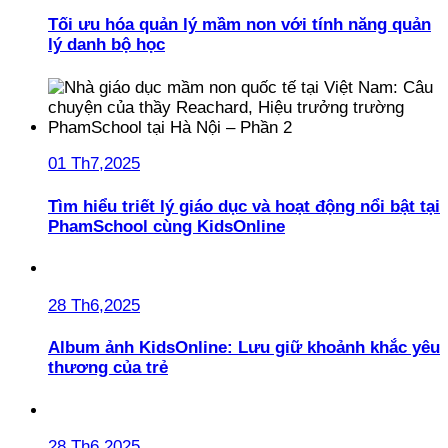
Tối ưu hóa quản lý mầm non với tính năng quản
lý danh bộ học
01 Th7,2025
Tìm hiểu triết lý giáo dục và hoạt động nổi bật tại
PhamSchool cùng KidsOnline
28 Th6,2025
Album ảnh KidsOnline: Lưu giữ khoảnh khắc yêu
thương của trẻ
28 Th6,2025