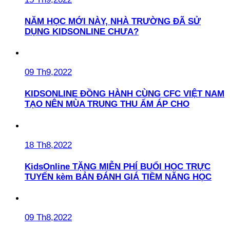
NĂM HỌC MỚI NÀY, NHÀ TRƯỜNG ĐÃ SỬ
DỤNG KIDSONLINE CHƯA?
09 Th9,2022
KIDSONLINE ĐỒNG HÀNH CÙNG CFC VIỆT NAM
TẠO NÊN MÙA TRUNG THU ẤM ÁP CHO
18 Th8,2022
KidsOnline TẶNG MIỄN PHÍ BUỔI HỌC TRỰC
TUYẾN kèm BẢN ĐÁNH GIÁ TIỀM NĂNG HỌC
09 Th8,2022