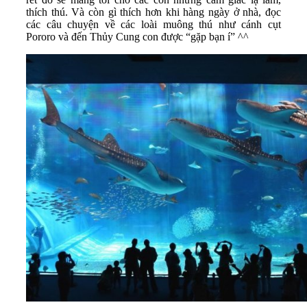
thích thú. Và còn gì thích hơn khi hàng ngày ở nhà, đọc
các câu chuyện về các loài muông thú như cánh cụt
Pororo và đến Thủy Cung con được “gặp bạn í” ^^