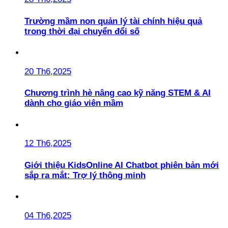
Trường mầm non quản lý tài chính hiệu quả
trong thời đại chuyển đổi số
20 Th6,2025
Chương trình hè nâng cao kỹ năng STEM & AI
dành cho giáo viên mầm
12 Th6,2025
Giới thiệu KidsOnline AI Chatbot phiên bản mới
sắp ra mắt: Trợ lý thông minh
04 Th6,2025