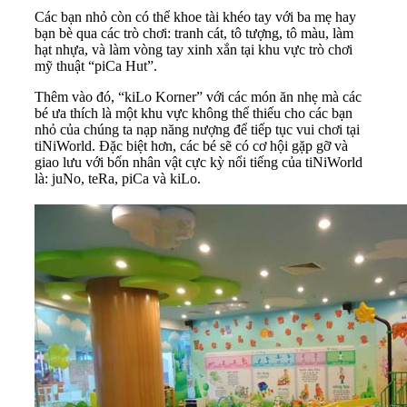
Các bạn nhỏ còn có thể khoe tài khéo tay với ba mẹ hay
bạn bè qua các trò chơi: tranh cát, tô tượng, tô màu, làm
hạt nhựa, và làm vòng tay xinh xắn tại khu vực trò chơi
mỹ thuật “piCa Hut”.
Thêm vào đó, “kiLo Korner” với các món ăn nhẹ mà các
bé ưa thích là một khu vực không thể thiếu cho các bạn
nhỏ của chúng ta nạp năng nượng để tiếp tục vui chơi tại
tiNiWorld. Đặc biệt hơn, các bé sẽ có cơ hội gặp gỡ và
giao lưu với bốn nhân vật cực kỳ nổi tiếng của tiNiWorld
là: juNo, teRa, piCa và kiLo.