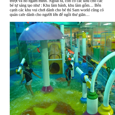
trượt và hồ ngâm mình. Ngoài ra, còn có các khu cho các
bé tự sáng tạo như : Khu làm bánh, khu làm gốm… Bên
cạnh các khu vui chơi dành cho bé thì Sam world cũng có
quán cafe dành cho người lớn để ngồi thư giãn…