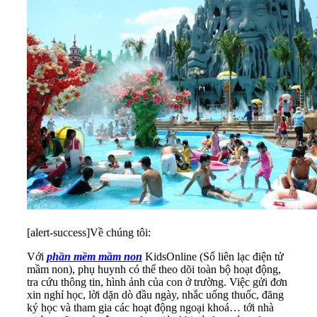
[alert-success]Về chúng tôi:
Với
phần mềm mầm non
KidsOnline (Sổ liên lạc điện tử
mầm non), phụ huynh có thể theo dõi toàn bộ hoạt động,
tra cứu thông tin, hình ảnh của con ở trường. Việc gửi đơn
xin nghỉ học, lời dặn dò đầu ngày, nhắc uống thuốc, đăng
ký học và tham gia các hoạt động ngoại khoá… tới nhà