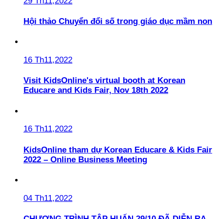
29 Th11,2022
Hội thảo Chuyển đổi số trong giáo dục mầm non
16 Th11,2022
Visit KidsOnline's virtual booth at Korean
Educare and Kids Fair, Nov 18th 2022
16 Th11,2022
KidsOnline tham dự Korean Educare & Kids Fair
2022 – Online Business Meeting
04 Th11,2022
CHƯƠNG TRÌNH TẬP HUẤN 29/10 ĐÃ DIỄN RA