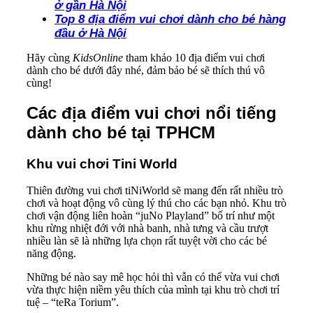
ở gần Hà Nội
Top 8 địa điểm vui chơi dành cho bé hàng
đầu ở Hà Nội
Hãy cùng
KidsOnline
tham khảo 10 địa điểm vui chơi
dành cho bé dưới đây nhé, đảm bảo bé sẽ thích thú vô
cùng!
Các địa điểm vui chơi nổi tiếng
dành cho bé tại TPHCM
Khu vui chơi Tini World
Thiên đường vui chơi tiNiWorld sẽ mang đến rất nhiều trò
chơi và hoạt động vô cùng lý thú cho các bạn nhỏ. Khu trò
chơi vận động liên hoàn “juNo Playland” bố trí như một
khu rừng nhiệt đới với nhà banh, nhà tưng và cầu trượt
nhiều làn sẽ là những lựa chọn rất tuyệt vời cho các bé
năng động.
Những bé nào say mê học hỏi thì vẫn có thể vừa vui chơi
vừa thực hiện niềm yêu thích của mình tại khu trò chơi trí
tuệ – “teRa Torium”.