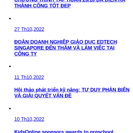
THÀNH CÔNG TỐT ĐẸP
27 Th10,2022
ĐOÀN DOANH NGHIỆP GIÁO DỤC EDTECH
SINGAPORE ĐẾN THĂM VÀ LÀM VIỆC TẠI
CÔNG TY
11 Th10,2022
Hội thảo phát triển kỹ năng: TƯ DUY PHẢN BIỆN
VÀ GIẢI QUYẾT VẤN ĐỀ
10 Th10,2022
KidsOnline sponsors awards to preschool