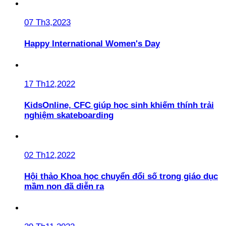
07 Th3,2023
Happy International Women's Day
17 Th12,2022
KidsOnline, CFC giúp học sinh khiếm thính trải
nghiệm skateboarding
02 Th12,2022
Hội thảo Khoa học chuyển đổi số trong giáo dục
mầm non đã diễn ra