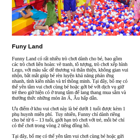
Funy Land
Funny Land có rất nhiều trò chơi dành cho bé, bao gồm
các trò chơi liên hoàn: vẽ tranh, tô tượng, trò chơi xếp hình
Lego, với màu sắc dễ thương và thân thiện, không gian vui
nhộn, bắt mắt giúp bé rèn luyện khả năng phản ứng
nhanh, tính kiên nhẫn và trí thông minh. Tại đây, bố mẹ có
thể yên tâm vui chơi cùng bé hoặc gởi bé với dịch vụ giữ
trẻ theo giờ hiện có ở trung tâm để lang thang mua sắm và
thưởng thức những món ăn Á, Âu hấp dẫn.
Ưu điểm ở khu vui chơi này là bé dưới 1 tuổi được kèm 1
phụ huynh miễn phí. Tuy nhiên, Funny chỉ dành riêng
cho bé từ 6 – 13 tuổi, giới hạn trò chơi với trẻ, mỗi bé chỉ
có thể chơi trong vòng 2 tiếng đồng hồ.
Tại đây, bố mẹ có thể yên tâm vui chơi cùng bé hoặc gửi