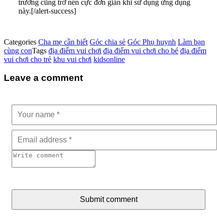
trường cũng trở nên cực đơn giản khi sử dụng ứng dụng
này.[/alert-success]
Categories
Cha mẹ cần biết
Góc chia sẻ
Góc Phụ huynh
Làm bạn
cùng con
Tags
địa điểm vui chơi
địa điểm vui chơi cho bé
địa điểm
vui chơi cho trẻ
khu vui chơi
kidsonline
Leave a comment
Submit comment