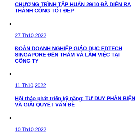
CHƯƠNG TRÌNH TẬP HUẤN 29/10 ĐÃ DIỄN RA
THÀNH CÔNG TỐT ĐẸP
27 Th10,2022
ĐOÀN DOANH NGHIỆP GIÁO DỤC EDTECH
SINGAPORE ĐẾN THĂM VÀ LÀM VIỆC TẠI
CÔNG TY
11 Th10,2022
Hội thảo phát triển kỹ năng: TƯ DUY PHẢN BIỆN
VÀ GIẢI QUYẾT VẤN ĐỀ
10 Th10,2022