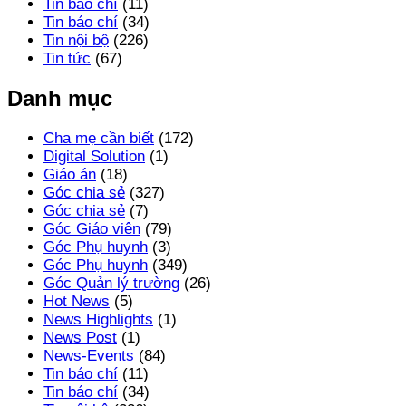
Tin báo chí
(11)
Tin báo chí
(34)
Tin nội bộ
(226)
Tin tức
(67)
Danh mục
Cha mẹ cần biết
(172)
Digital Solution
(1)
Giáo án
(18)
Góc chia sẻ
(327)
Góc chia sẻ
(7)
Góc Giáo viên
(79)
Góc Phụ huynh
(3)
Góc Phụ huynh
(349)
Góc Quản lý trường
(26)
Hot News
(5)
News Highlights
(1)
News Post
(1)
News-Events
(84)
Tin báo chí
(11)
Tin báo chí
(34)