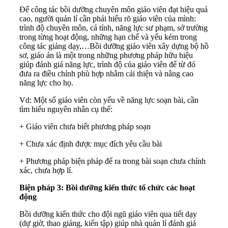
Để công tác bồi dưỡng chuyên môn giáo viên đạt hiệu quả
cao, người quản lí cần phải hiểu rõ giáo viên của mình:
trình độ chuyên môn, cá tính, năng lực sư phạm, sở trường
trong từng hoạt động, những hạn chế và yếu kém trong
công tác giảng dạy,…Bồi dưỡng giáo viên xây dựng bộ hồ
sơ, giáo án là một trong những phương pháp hữu hiệu
giúp đánh giá năng lực, trình độ của giáo viên để từ đó
đưa ra điều chỉnh phù hợp nhằm cải thiện và nâng cao
năng lực cho họ.
Vd: Một số giáo viên còn yếu về năng lực soạn bài, cần
tìm hiểu nguyên nhân cụ thể:
+ Giáo viên chưa biết phương pháp soạn
+ Chưa xác định được mục đích yêu cầu bài
+ Phương pháp biện pháp để ra trong bài soạn chưa chính
xác, chưa hợp lí.
Biện pháp 3: Bồi dưỡng kiến thức tổ chức các hoạt
động
Bồi dưỡng kiến thức cho đội ngũ giáo viên qua tiết dạy
(dự giờ, thao giảng, kiến tập) giúp nhà quản lí đánh giá