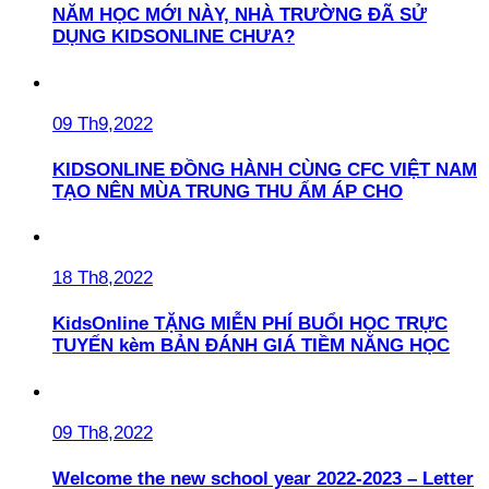
NĂM HỌC MỚI NÀY, NHÀ TRƯỜNG ĐÃ SỬ
DỤNG KIDSONLINE CHƯA?
09 Th9,2022
KIDSONLINE ĐỒNG HÀNH CÙNG CFC VIỆT NAM
TẠO NÊN MÙA TRUNG THU ẤM ÁP CHO
18 Th8,2022
KidsOnline TẶNG MIỄN PHÍ BUỔI HỌC TRỰC
TUYẾN kèm BẢN ĐÁNH GIÁ TIỀM NĂNG HỌC
09 Th8,2022
Welcome the new school year 2022-2023 – Letter