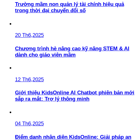
Trường mầm non quản lý tài chính hiệu quả
trong thời đại chuyển đổi số
20 Th6,2025
Chương trình hè nâng cao kỹ năng STEM & AI
dành cho giáo viên mầm
12 Th6,2025
Giới thiệu KidsOnline AI Chatbot phiên bản mới
sắp ra mắt: Trợ lý thông minh
04 Th6,2025
Điểm danh nhận diện KidsOnline: Giải pháp an