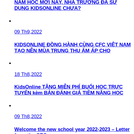
NĂM HỌC MỚI NÀY, NHÀ TRƯỜNG ĐÃ SỬ
DỤNG KIDSONLINE CHƯA?
09 Th9,2022
KIDSONLINE ĐỒNG HÀNH CÙNG CFC VIỆT NAM
TẠO NÊN MÙA TRUNG THU ẤM ÁP CHO
18 Th8,2022
KidsOnline TẶNG MIỄN PHÍ BUỔI HỌC TRỰC
TUYẾN kèm BẢN ĐÁNH GIÁ TIỀM NĂNG HỌC
09 Th8,2022
Welcome the new school year 2022-2023 – Letter