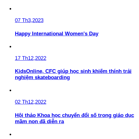
07 Th3,2023
Happy International Women's Day
17 Th12,2022
KidsOnline, CFC giúp học sinh khiếm thính trải
nghiệm skateboarding
02 Th12,2022
Hội thảo Khoa học chuyển đổi số trong giáo dục
mầm non đã diễn ra