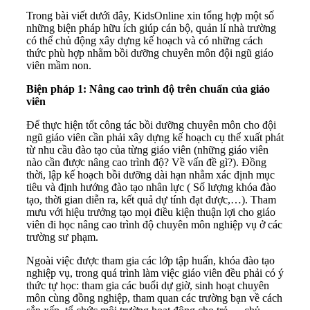
Trong bài viết dưới đây, KidsOnline xin tổng hợp một số
những biện pháp hữu ích giúp cán bộ, quản lí nhà trường
có thể chủ động xây dựng kế hoạch và có những cách
thức phù hợp nhằm bồi dưỡng chuyên môn đội ngũ giáo
viên mầm non.
Biện pháp 1: Nâng cao trình độ trên chuẩn của giáo
viên
Để thực hiện tốt công tác bồi dưỡng chuyên môn cho đội
ngũ giáo viên cần phải xây dựng kế hoạch cụ thể xuất phát
từ nhu cầu đào tạo của từng giáo viên (những giáo viên
nào cần được nâng cao trình độ? Về vấn đề gì?). Đồng
thời, lập kế hoạch bồi dưỡng dài hạn nhằm xác định mục
tiêu và định hướng đào tạo nhân lực ( Số lượng khóa đào
tạo, thời gian diễn ra, kết quả dự tính đạt được,…). Tham
mưu với hiệu trưởng tạo mọi điều kiện thuận lợi cho giáo
viên đi học nâng cao trình độ chuyên môn nghiệp vụ ở các
trường sư phạm.
Ngoài việc được tham gia các lớp tập huấn, khóa đào tạo
nghiệp vụ, trong quá trình làm việc giáo viên đều phải có ý
thức tự học: tham gia các buổi dự giờ, sinh hoạt chuyên
môn cùng đồng nghiệp, tham quan các trường bạn về cách