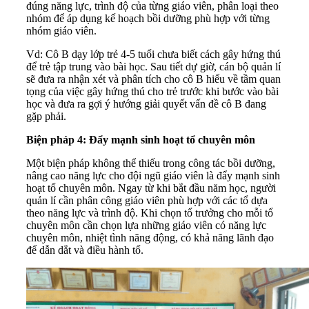
đúng năng lực, trình độ của từng giáo viên, phân loại theo
nhóm để áp dụng kế hoạch bồi dưỡng phù hợp với từng
nhóm giáo viên.
Vd: Cô B dạy lớp trẻ 4-5 tuổi chưa biết cách gây hứng thú
để trẻ tập trung vào bài học. Sau tiết dự giờ, cán bộ quản lí
sẽ đưa ra nhận xét và phân tích cho cô B hiểu về tầm quan
tọng của việc gây hứng thú cho trẻ trước khi bước vào bài
học và đưa ra gợi ý hướng giải quyết vấn đề cô B đang
gặp phải.
Biện pháp 4: Đẩy mạnh sinh hoạt tổ chuyên môn
Một biện pháp không thể thiếu trong công tác bồi dưỡng,
nâng cao năng lực cho đội ngũ giáo viên là đẩy mạnh sinh
hoạt tổ chuyên môn. Ngay từ khi bắt đầu năm học, người
quản lí cần phân công giáo viên phù hợp với các tổ dựa
theo năng lực và trình độ. Khi chọn tổ trưởng cho mỗi tổ
chuyên môn cần chọn lựa những giáo viên có năng lực
chuyên môn, nhiệt tình năng động, có khả năng lãnh đạo
để dẫn dắt và điều hành tổ.