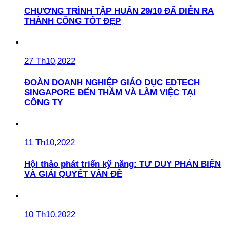
CHƯƠNG TRÌNH TẬP HUẤN 29/10 ĐÃ DIỄN RA
THÀNH CÔNG TỐT ĐẸP
27 Th10,2022
ĐOÀN DOANH NGHIỆP GIÁO DỤC EDTECH
SINGAPORE ĐẾN THĂM VÀ LÀM VIỆC TẠI
CÔNG TY
11 Th10,2022
Hội thảo phát triển kỹ năng: TƯ DUY PHẢN BIỆN
VÀ GIẢI QUYẾT VẤN ĐỀ
10 Th10,2022