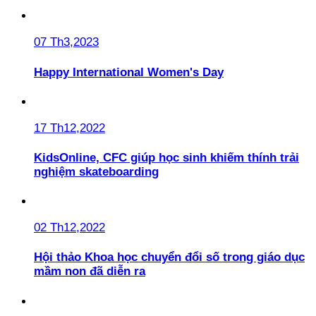
07 Th3,2023
Happy International Women's Day
17 Th12,2022
KidsOnline, CFC giúp học sinh khiếm thính trải
nghiệm skateboarding
02 Th12,2022
Hội thảo Khoa học chuyển đổi số trong giáo dục
mầm non đã diễn ra