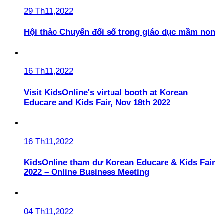
29 Th11,2022
Hội thảo Chuyển đổi số trong giáo dục mầm non
16 Th11,2022
Visit KidsOnline's virtual booth at Korean
Educare and Kids Fair, Nov 18th 2022
16 Th11,2022
KidsOnline tham dự Korean Educare & Kids Fair
2022 – Online Business Meeting
04 Th11,2022