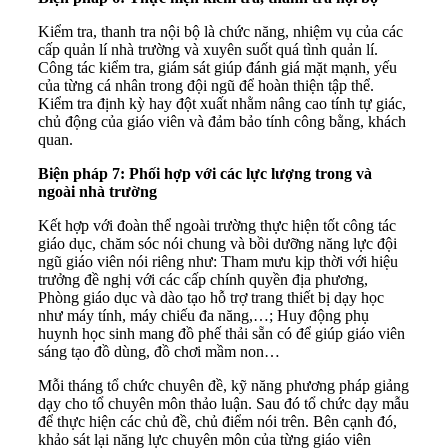
Kiểm tra, thanh tra nội bộ là chức năng, nhiệm vụ của các
cấp quản lí nhà trường và xuyên suốt quá tình quản lí.
Công tác kiểm tra, giám sát giúp đánh giá mặt mạnh, yếu
của từng cá nhân trong đội ngũ để hoàn thiện tập thể.
Kiểm tra định kỳ hay đột xuất nhằm nâng cao tính tự giác,
chủ động của giáo viên và đảm bảo tính công bằng, khách
quan.
Biện pháp 7: Phối hợp với các lực lượng trong và
ngoài nhà trường
Kết hợp với đoàn thể ngoài trường thực hiện tốt công tác
giáo dục, chăm sóc nói chung và bồi dưỡng năng lực đội
ngũ giáo viên nói riêng như: Tham mưu kịp thời với hiệu
trưởng đề nghị với các cấp chính quyền địa phương,
Phòng giáo dục và dào tạo hỗ trợ trang thiết bị dạy học
như máy tính, máy chiếu đa năng,…; Huy động phụ
huynh học sinh mang đồ phế thải sẵn có để giúp giáo viên
sáng tạo đồ dùng, đồ chơi mầm non…
Mỗi tháng tổ chức chuyên đề, kỹ năng phương pháp giảng
dạy cho tổ chuyên môn thảo luận. Sau đó tổ chức dạy mẫu
để thực hiện các chủ đề, chủ điểm nói trên. Bên cạnh đó,
khảo sát lại năng lực chuyên môn của từng giáo viên