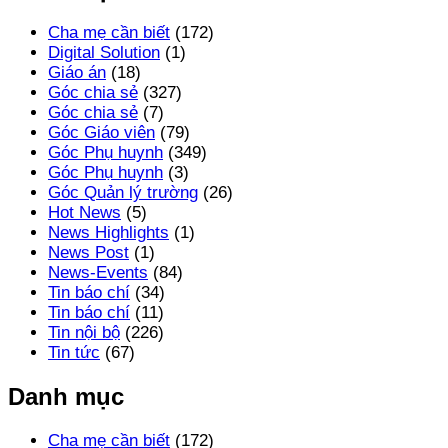
Cha mẹ cần biết
(172)
Digital Solution
(1)
Giáo án
(18)
Góc chia sẻ
(327)
Góc chia sẻ
(7)
Góc Giáo viên
(79)
Góc Phụ huynh
(349)
Góc Phụ huynh
(3)
Góc Quản lý trường
(26)
Hot News
(5)
News Highlights
(1)
News Post
(1)
News-Events
(84)
Tin báo chí
(34)
Tin báo chí
(11)
Tin nội bộ
(226)
Tin tức
(67)
Danh mục
Cha mẹ cần biết
(172)