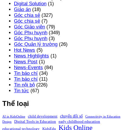
Digital Solution
(1)
Giáo án
(18)
Góc chia sẻ
(327)
Góc chia sẻ
(7)
Góc Giáo viên
(79)
Góc Phụ huynh
(349)
Góc Phụ huynh
(3)
Góc Quản lý trường
(26)
Hot News
(5)
News Highlights
(1)
News Post
(1)
News-Events
(84)
Tin báo chí
(34)
Tin báo chí
(11)
Tin nội bộ
(226)
Tin tức
(67)
Thể loại
chuyển đổi số
child development
AI in KidsOnline
Connectivity in Education
Digital Tools in Education
early childhood education
Design
Kids Online
educational technology
KidsEdu