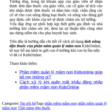
Tương ứng, trong tài khoản app của giáo viên sẽ nhận
được đơn dặn thuốc của giáo viên, các cô giáo sẽ tích vào
khi nhận được đơn thuốc và đảm bảo chắc chắn rằng các
cô sẽ cho con uống đúng loại thuốc và uống vào đúng giờ
quy định, sức khỏe của trẻ sẽ được chăm sóc kỹ lưỡng.
Vừa đáp ứng sự phối hợp kịp thời giữa gia đình và nhà
trường khi chăm sóc trẻ, đem lại sự thuận tiện cũng như
tạo dựng niềm tin cho phụ huynh học sinh.
Trên đây là hướng dẫn chi tiết về cách sử dụng
tính năng
dặn thuốc của phần mềm quản lý mầm non
KidsOnline,
từ nay bố mẹ khỏi lo gửi con ở trường khi con bị ốm nữa
vì đã có KidsOnline.
Tham khảo thêm:
Phần mềm quản lý mầm non Kidsonline giúp
bố mẹ những gì?
Cách xử lý khi quên mật khẩu đăng nhập
phần mềm mầm non KidsOnline
Categories
Tin nội bộ
Tags
phần mềm mầm non
phần mềm quản lý
mầm non
Tính năng dặn thuốc