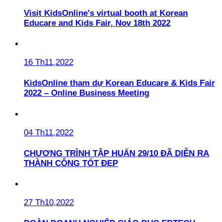
Visit KidsOnline's virtual booth at Korean
Educare and Kids Fair, Nov 18th 2022
16 Th11,2022
KidsOnline tham dự Korean Educare & Kids Fair
2022 – Online Business Meeting
04 Th11,2022
CHƯƠNG TRÌNH TẬP HUẤN 29/10 ĐÃ DIỄN RA
THÀNH CÔNG TỐT ĐẸP
27 Th10,2022