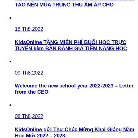
TẠO NÊN MÙA TRUNG THU ẤM ÁP CHO
18 Th8,2022
KidsOnline TẶNG MIỄN PHÍ BUỔI HỌC TRỰC
TUYẾN kèm BẢN ĐÁNH GIÁ TIỀM NĂNG HỌC
09 Th8,2022
Welcome the new school year 2022-2023 – Letter
from the CEO
08 Th8,2022
KidsOnline gửi Thư Chúc Mừng Khai Giảng Năm
Học Mới 2022 – 2023