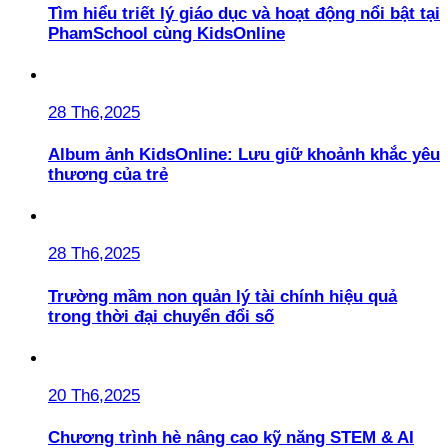
Tìm hiểu triết lý giáo dục và hoạt động nổi bật tại
PhamSchool cùng KidsOnline
28 Th6,2025
Album ảnh KidsOnline: Lưu giữ khoảnh khắc yêu
thương của trẻ
28 Th6,2025
Trường mầm non quản lý tài chính hiệu quả
trong thời đại chuyển đổi số
20 Th6,2025
Chương trình hè nâng cao kỹ năng STEM & AI