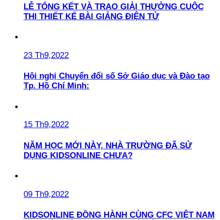
LỄ TỔNG KẾT VÀ TRAO GIẢI THƯỞNG CUỘC
THI THIẾT KẾ BÀI GIẢNG ĐIỆN TỬ
23 Th9,2022
Hội nghị Chuyển đổi số Sở Giáo dục và Đào tạo
Tp. Hồ Chí Minh:
15 Th9,2022
NĂM HỌC MỚI NÀY, NHÀ TRƯỜNG ĐÃ SỬ
DỤNG KIDSONLINE CHƯA?
09 Th9,2022
KIDSONLINE ĐỒNG HÀNH CÙNG CFC VIỆT NAM