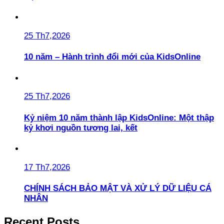
25 Th7,2026
10 năm – Hành trình đổi mới của KidsOnline
25 Th7,2026
Kỷ niệm 10 năm thành lập KidsOnline: Một thập
kỷ khơi nguồn tương lai, kết
17 Th7,2026
CHÍNH SÁCH BẢO MẬT VÀ XỬ LÝ DỮ LIỆU CÁ
NHÂN
Recent Posts