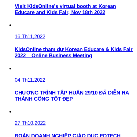
Visit KidsOnline's virtual booth at Korean
Educare and Kids Fair, Nov 18th 2022
16 Th11,2022
KidsOnline tham dự Korean Educare & Kids Fair
2022 – Online Business Meeting
04 Th11,2022
CHƯƠNG TRÌNH TẬP HUẤN 29/10 ĐÃ DIỄN RA
THÀNH CÔNG TỐT ĐẸP
27 Th10,2022
ĐOÀN DOANH NGHIỆP GIÁO DỤC EDTECH