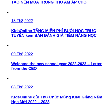
TẠO NÊN MÙA TRUNG THU ẤM ÁP CHO
18 Th8,2022
KidsOnline TẶNG MIỄN PHÍ BUỔI HỌC TRỰC
TUYẾN kèm BẢN ĐÁNH GIÁ TIỀM NĂNG HỌC
09 Th8,2022
Welcome the new school year 2022-2023 – Letter
from the CEO
08 Th8,2022
KidsOnline gửi Thư Chúc Mừng Khai Giảng Năm
Học Mới 2022 – 2023