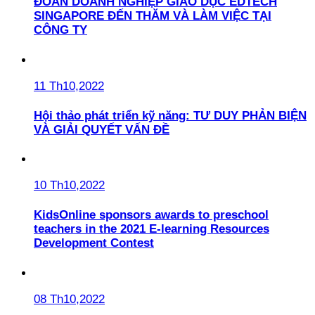
ĐOÀN DOANH NGHIỆP GIÁO DỤC EDTECH
SINGAPORE ĐẾN THĂM VÀ LÀM VIỆC TẠI
CÔNG TY
11 Th10,2022
Hội thảo phát triển kỹ năng: TƯ DUY PHẢN BIỆN
VÀ GIẢI QUYẾT VẤN ĐỀ
10 Th10,2022
KidsOnline sponsors awards to preschool
teachers in the 2021 E-learning Resources
Development Contest
08 Th10,2022