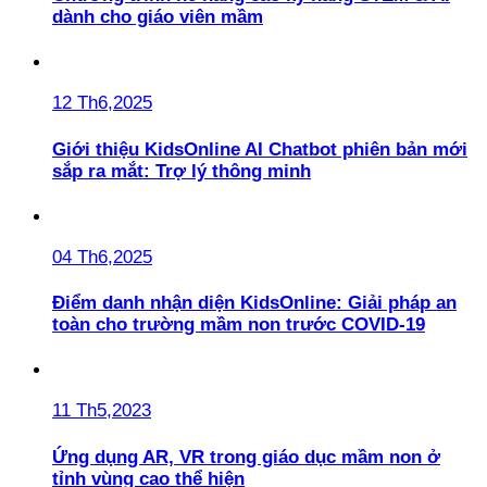
dành cho giáo viên mầm
12 Th6,2025
Giới thiệu KidsOnline AI Chatbot phiên bản mới
sắp ra mắt: Trợ lý thông minh
04 Th6,2025
Điểm danh nhận diện KidsOnline: Giải pháp an
toàn cho trường mầm non trước COVID-19
11 Th5,2023
Ứng dụng AR, VR trong giáo dục mầm non ở
tỉnh vùng cao thể hiện