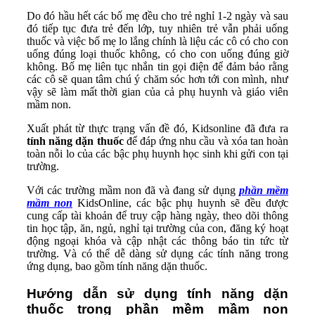
Do đó hầu hết các bố mẹ đều cho trẻ nghỉ 1-2 ngày và sau
đó tiếp tục đưa trẻ đến lớp, tuy nhiên trẻ vẫn phải uống
thuốc và việc bố mẹ lo lắng chính là liệu các cô có cho con
uống đúng loại thuốc không, có cho con uống đúng giờ
không. Bố mẹ liên tục nhắn tin gọi điện để đảm bảo rằng
các cô sẽ quan tâm chú ý chăm sóc hơn tới con mình, như
vậy sẽ làm mất thời gian của cả phụ huynh và giáo viên
mầm non.
Xuất phát từ thực trạng vấn đề đó, Kidsonline đã đưa ra
tính năng dặn thuốc
để đáp ứng nhu cầu và xóa tan hoàn
toàn nỗi lo của các bậc phụ huynh học sinh khi gửi con tại
trường.
Với các trường mầm non đã và đang sử dụng
phần mềm
mầm non
KidsOnline, các bậc phụ huynh sẽ đều được
cung cấp tài khoản để truy cập hàng ngày, theo dõi thông
tin học tập, ăn, ngủ, nghỉ tại trường của con, đăng ký hoạt
động ngoại khóa và cập nhật các thông báo tin tức từ
trường. Và có thể dễ dàng sử dụng các tính năng trong
ứng dụng, bao gồm tính năng dặn thuốc.
Hướng dẫn sử dụng tính năng dặn
thuốc trong phần mềm mầm non