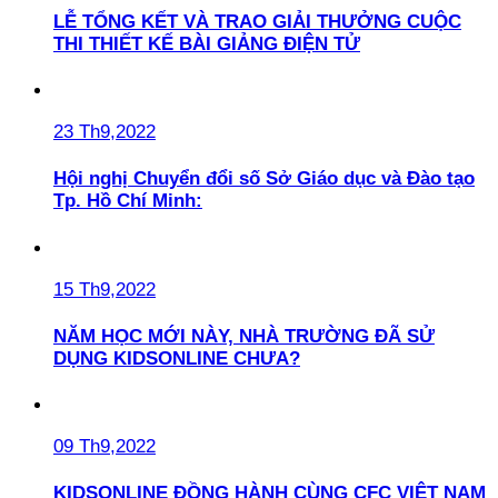
LỄ TỔNG KẾT VÀ TRAO GIẢI THƯỞNG CUỘC
THI THIẾT KẾ BÀI GIẢNG ĐIỆN TỬ
23 Th9,2022
Hội nghị Chuyển đổi số Sở Giáo dục và Đào tạo
Tp. Hồ Chí Minh:
15 Th9,2022
NĂM HỌC MỚI NÀY, NHÀ TRƯỜNG ĐÃ SỬ
DỤNG KIDSONLINE CHƯA?
09 Th9,2022
KIDSONLINE ĐỒNG HÀNH CÙNG CFC VIỆT NAM