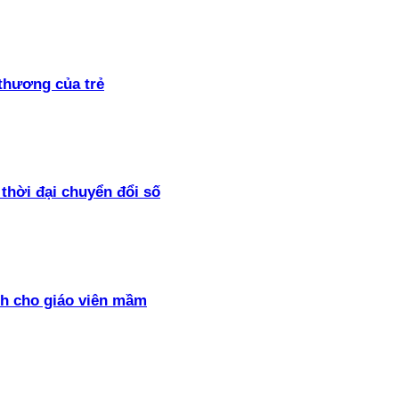
thương của trẻ
thời đại chuyển đổi số
h cho giáo viên mầm