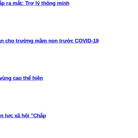
ắp ra mắt: Trợ lý thông minh
oàn cho trường mầm non trước COVID-19
vùng cao thể hiện
ồn lực xã hội "Chắp