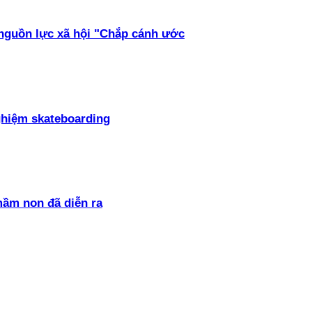
 nguồn lực xã hội "Chắp cánh ước
ghiệm skateboarding
mầm non đã diễn ra