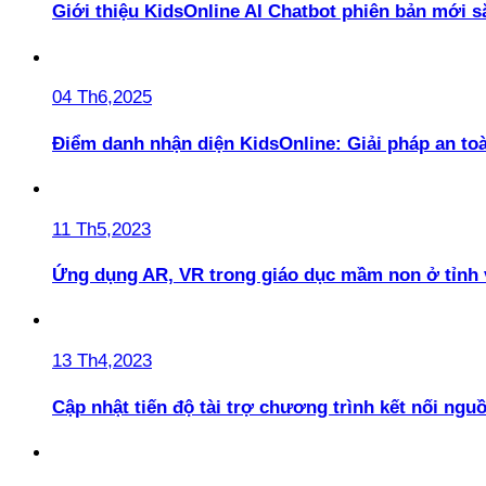
Giới thiệu KidsOnline AI Chatbot phiên bản mới s
04 Th6,2025
Điểm danh nhận diện KidsOnline: Giải pháp an t
11 Th5,2023
Ứng dụng AR, VR trong giáo dục mầm non ở tỉnh 
13 Th4,2023
Cập nhật tiến độ tài trợ chương trình kết nối ngu