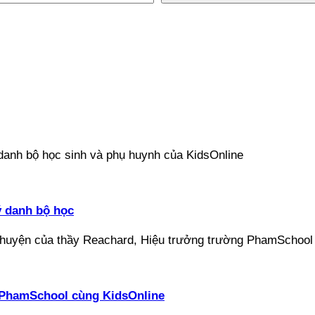
ý danh bộ học
ại PhamSchool cùng KidsOnline