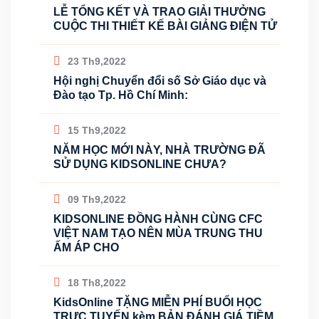
LỄ TỔNG KẾT VÀ TRAO GIẢI THƯỞNG
CUỘC THI THIẾT KẾ BÀI GIẢNG ĐIỆN TỬ
23 Th9,2022
Hội nghị Chuyển đổi số Sở Giáo dục và
Đào tạo Tp. Hồ Chí Minh:
15 Th9,2022
NĂM HỌC MỚI NÀY, NHÀ TRƯỜNG ĐÃ
SỬ DỤNG KIDSONLINE CHƯA?
09 Th9,2022
KIDSONLINE ĐỒNG HÀNH CÙNG CFC
VIỆT NAM TẠO NÊN MÙA TRUNG THU
ẤM ÁP CHO
18 Th8,2022
KidsOnline TẶNG MIỄN PHÍ BUỔI HỌC
TRỰC TUYẾN kèm BẢN ĐÁNH GIÁ TIỀM