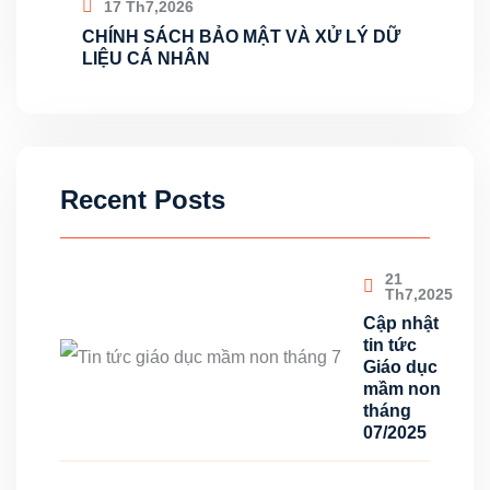
17 Th7,2026
CHÍNH SÁCH BẢO MẬT VÀ XỬ LÝ DỮ
LIỆU CÁ NHÂN
Recent Posts
21
Th7,2025
Cập nhật
tin tức
Giáo dục
mầm non
tháng
07/2025