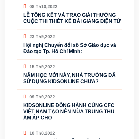
08 Th10,2022
LỄ TỔNG KẾT VÀ TRAO GIẢI THƯỞNG
CUỘC THI THIẾT KẾ BÀI GIẢNG ĐIỆN TỬ
23 Th9,2022
Hội nghị Chuyển đổi số Sở Giáo dục và
Đào tạo Tp. Hồ Chí Minh:
15 Th9,2022
NĂM HỌC MỚI NÀY, NHÀ TRƯỜNG ĐÃ
SỬ DỤNG KIDSONLINE CHƯA?
09 Th9,2022
KIDSONLINE ĐỒNG HÀNH CÙNG CFC
VIỆT NAM TẠO NÊN MÙA TRUNG THU
ẤM ÁP CHO
18 Th8,2022