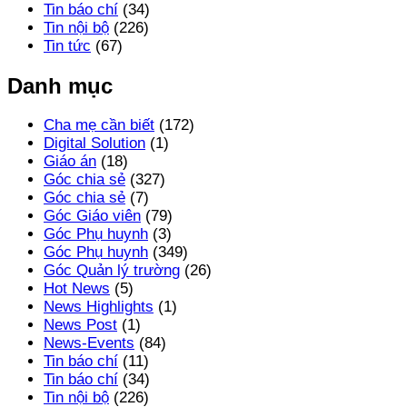
Tin báo chí
(34)
Tin nội bộ
(226)
Tin tức
(67)
Danh mục
Cha mẹ cần biết
(172)
Digital Solution
(1)
Giáo án
(18)
Góc chia sẻ
(327)
Góc chia sẻ
(7)
Góc Giáo viên
(79)
Góc Phụ huynh
(3)
Góc Phụ huynh
(349)
Góc Quản lý trường
(26)
Hot News
(5)
News Highlights
(1)
News Post
(1)
News-Events
(84)
Tin báo chí
(11)
Tin báo chí
(34)
Tin nội bộ
(226)