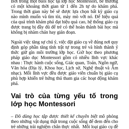
Bởi trong một buổi học tại lớp học Montessori, bé thường
có một khoảng thời gian từ 1 đến 2h tự do khám phá.
Trong thời gian này bé sẽ được lựa chọn bất kỳ giáo cụ
nào mình muốn và tìm tòi, mày mò với nó. Để hiệu quả
của quá trình khám phá đạt hiệu quả cao, hệ thống giáo cụ
được trang bị đầy đủ để trẻ có thể hoàn thành bài học mà
không bị nhàm chán hay gián đoạn.
Ngoài việc tăng sự chú ý, việc đặt giáo cụ về đúng nơi quy
định góp phần tăng tính trật tự trong trẻ và hình thành ý
thức giữ gìn môi trường lớp học. Giờ học theo phương
pháp giáo dục Montessori gồm có nhiều lĩnh vực khác
nhau : Thực hành cuộc sống, Giác quan, Toán, Ngôn ngữ,
Văn hóa (Địa lý, Khoa học, Lịch sử, Nghệ thuật và Âm
nhạc). Mỗi lĩnh vực đều được giáo viên chuẩn bị giáo cụ
phù hợp khiến trẻ hứng thú tham gia các hoạt động khám
phá.
Vai trò của từng yếu tố trong
lớp học Montessori
– Đồ dùng học tập
được thiết kế chuyên biệt
mô phỏng
theo những vật dụng thật trong cuộc sống để đem đến cho
trẻ những trải nghiệm chân thực nhất. Mỗi loại giáo cụ đề