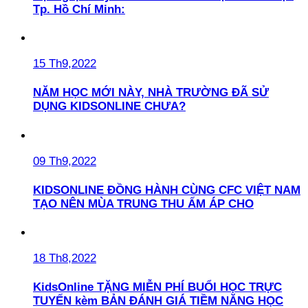
Tp. Hồ Chí Minh:
15 Th9,2022
NĂM HỌC MỚI NÀY, NHÀ TRƯỜNG ĐÃ SỬ
DỤNG KIDSONLINE CHƯA?
09 Th9,2022
KIDSONLINE ĐỒNG HÀNH CÙNG CFC VIỆT NAM
TẠO NÊN MÙA TRUNG THU ẤM ÁP CHO
18 Th8,2022
KidsOnline TẶNG MIỄN PHÍ BUỔI HỌC TRỰC
TUYẾN kèm BẢN ĐÁNH GIÁ TIỀM NĂNG HỌC