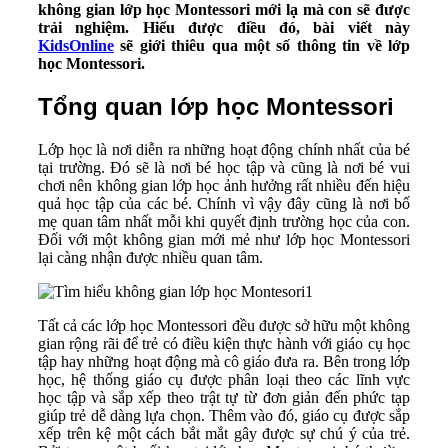
không gian lớp học Montessori mới lạ mà con sẽ được
trải nghiệm. Hiểu được điều đó, bài viết này
KidsOnline
sẽ giới thiêu qua một số thông tin về lớp
học Montessori.
Tổng quan lớp học Montessori
Lớp học là nơi diễn ra những hoạt động chính nhất của bé
tại trường. Đó sẽ là nơi bé học tập và cũng là nơi bé vui
chơi nên không gian lớp học ảnh hưởng rất nhiều đến hiệu
quả học tập của các bé. Chính vì vậy đây cũng là nơi bố
mẹ quan tâm nhất mỗi khi quyết định trường học của con.
Đối với một không gian mới mẻ như lớp học Montessori
lại càng nhận được nhiều quan tâm.
Tất cả các lớp học Montessori đều được sở hữu một không
gian rộng rãi để trẻ có điều kiện thực hành với giáo cụ học
tập hay những hoạt động mà cô giáo đưa ra. Bên trong lớp
học, hệ thống giáo cụ được phân loại theo các lĩnh vực
học tập và sắp xếp theo trật tự từ đơn giản đến phức tạp
giúp trẻ dễ dàng lựa chọn. Thêm vào đó, giáo cụ được sắp
xếp trên kệ một cách bắt mắt gây được sự chú ý của trẻ.