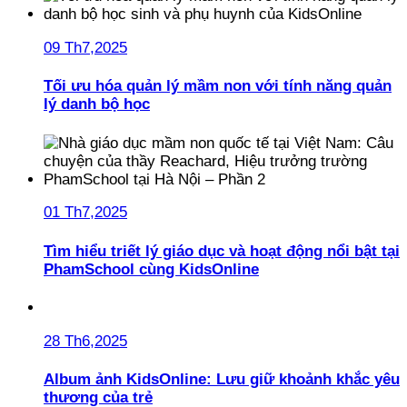
09 Th7,2025
Tối ưu hóa quản lý mầm non với tính năng quản
lý danh bộ học
01 Th7,2025
Tìm hiểu triết lý giáo dục và hoạt động nổi bật tại
PhamSchool cùng KidsOnline
28 Th6,2025
Album ảnh KidsOnline: Lưu giữ khoảnh khắc yêu
thương của trẻ