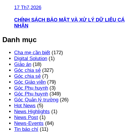
17 Th7,2026
CHÍNH SÁCH BẢO MẬT VÀ XỬ LÝ DỮ LIỆU CÁ
NHÂN
Danh mục
Cha mẹ cần biết
(172)
Digital Solution
(1)
Giáo án
(18)
Góc chia sẻ
(327)
Góc chia sẻ
(7)
Góc Giáo viên
(79)
Góc Phụ huynh
(3)
Góc Phụ huynh
(349)
Góc Quản lý trường
(26)
Hot News
(5)
News Highlights
(1)
News Post
(1)
News-Events
(84)
Tin báo chí
(11)