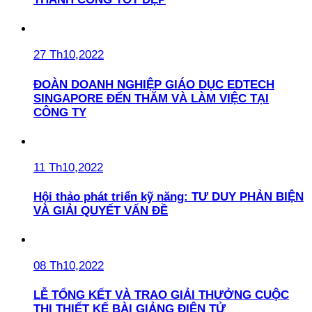
27 Th10,2022
ĐOÀN DOANH NGHIỆP GIÁO DỤC EDTECH
SINGAPORE ĐẾN THĂM VÀ LÀM VIỆC TẠI
CÔNG TY
11 Th10,2022
Hội thảo phát triển kỹ năng: TƯ DUY PHẢN BIỆN
VÀ GIẢI QUYẾT VẤN ĐỀ
08 Th10,2022
LỄ TỔNG KẾT VÀ TRAO GIẢI THƯỞNG CUỘC
THI THIẾT KẾ BÀI GIẢNG ĐIỆN TỬ