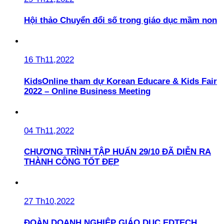
Hội thảo Chuyển đổi số trong giáo dục mầm non
16 Th11,2022
KidsOnline tham dự Korean Educare & Kids Fair
2022 – Online Business Meeting
04 Th11,2022
CHƯƠNG TRÌNH TẬP HUẤN 29/10 ĐÃ DIỄN RA
THÀNH CÔNG TỐT ĐẸP
27 Th10,2022
ĐOÀN DOANH NGHIỆP GIÁO DỤC EDTECH