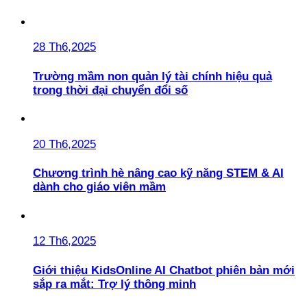
28 Th6,2025
Trường mầm non quản lý tài chính hiệu quả
trong thời đại chuyển đổi số
20 Th6,2025
Chương trình hè nâng cao kỹ năng STEM & AI
dành cho giáo viên mầm
12 Th6,2025
Giới thiệu KidsOnline AI Chatbot phiên bản mới
sắp ra mắt: Trợ lý thông minh