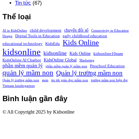
Tin tức
(67)
Thể loại
chuyển đổi số
child development
AI in KidsOnline
Connectivity in Education
Digital Tools in Education
early childhood education
Design
Kids Online
educational technology
KidsEdu
kidsonline
kidsonline
Kids Online
kidsonline10nam
KidsOnline Global
KidsOnline AI Chatbot
Marketing
phần mềm quản lý
Preschool Education
phần mềm quản lý mầm non
quản lý mầm non
Quản lý trường mầm non
Quản lý trường mầm non
stem
tin tức giáo dục mầm non
trường mầm non hiện đại
Vietnam kindergartens
Bình luận gần đây
© All Copyright 2025 by Kidsonline