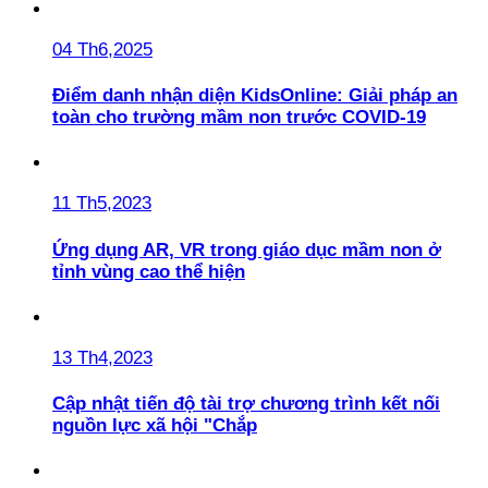
04 Th6,2025
Điểm danh nhận diện KidsOnline: Giải pháp an
toàn cho trường mầm non trước COVID-19
11 Th5,2023
Ứng dụng AR, VR trong giáo dục mầm non ở
tỉnh vùng cao thể hiện
13 Th4,2023
Cập nhật tiến độ tài trợ chương trình kết nối
nguồn lực xã hội "Chắp