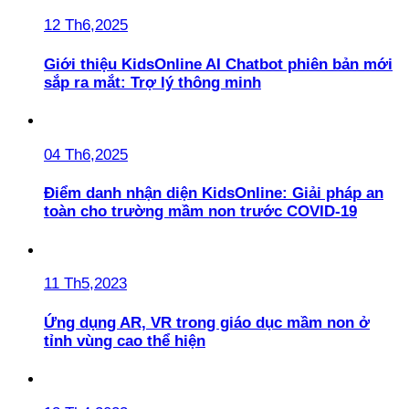
12 Th6,2025
Giới thiệu KidsOnline AI Chatbot phiên bản mới
sắp ra mắt: Trợ lý thông minh
04 Th6,2025
Điểm danh nhận diện KidsOnline: Giải pháp an
toàn cho trường mầm non trước COVID-19
11 Th5,2023
Ứng dụng AR, VR trong giáo dục mầm non ở
tỉnh vùng cao thể hiện