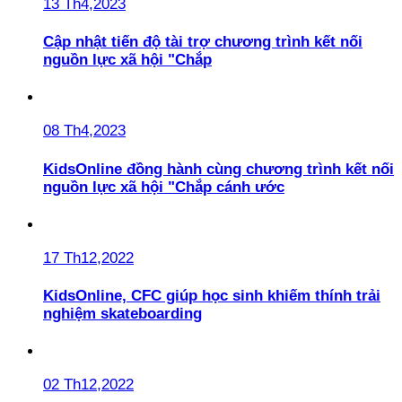
13 Th4,2023
Cập nhật tiến độ tài trợ chương trình kết nối
nguồn lực xã hội "Chắp
08 Th4,2023
KidsOnline đồng hành cùng chương trình kết nối
nguồn lực xã hội "Chắp cánh ước
17 Th12,2022
KidsOnline, CFC giúp học sinh khiếm thính trải
nghiệm skateboarding
02 Th12,2022