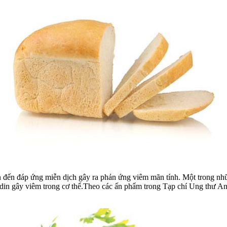
an đến đáp ứng miễn dịch gây ra phản ứng viêm mãn tính. Một trong nhữn
ndin gây viêm trong cơ thể.Theo các ấn phẩm trong Tạp chí Ung thư Anh,