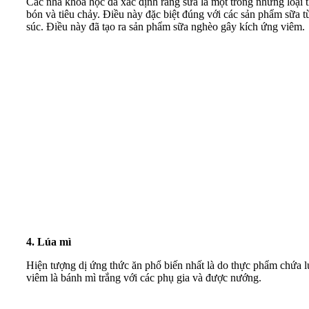
Các nhà khoa học đã xác định rằng sữa là một trong những loại t
bón và tiêu chảy. Điều này đặc biệt đúng với các sản phẩm sữa 
súc. Điều này đã tạo ra sản phẩm sữa nghèo gây kích ứng viêm.
4. Lúa mì
Hiện tượng dị ứng thức ăn phổ biến nhất là do thực phẩm chứa l
viêm là bánh mì trắng với các phụ gia và được nướng.