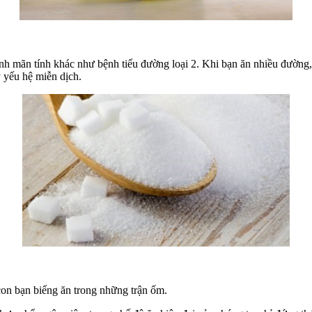
h mãn tính khác như bệnh tiểu đường loại 2. Khi bạn ăn nhiều đường,
y yếu hệ miễn dịch.
 con bạn biếng ăn trong những trận ốm.