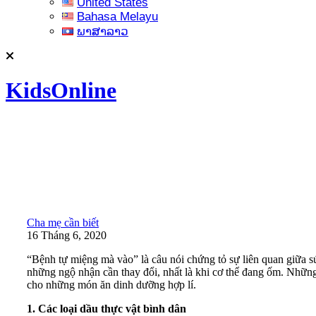
United States
Bahasa Melayu
ພາສາລາວ
KidsOnline
Cha mẹ cần biết
16 Tháng 6, 2020
“Bệnh tự miệng mà vào” là câu nói chứng tỏ sự liên quan giữa s
những ngộ nhận cần thay đổi, nhất là khi cơ thể đang ốm. Những 
cho những món ăn dinh dưỡng hợp lí.
1. Các loại dầu thực vật bình dân