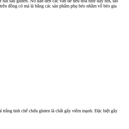
 hai sau gluten. Nó dẫn đến các vấn đề tiêu hóa như đầy hơi, táo
n trên đồng cỏ mà là bằng các sản phẩm phụ béo nhằm vỗ béo gia
 trắng tinh chế chứa gluten là chất gây viêm mạnh. Đặc biệt gây