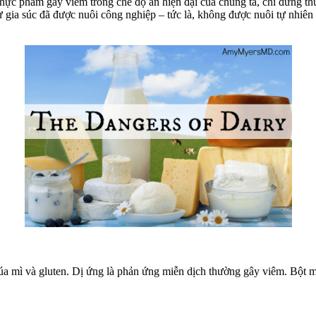
hực phẩm gây viêm trong chế độ ăn hiện đại của chúng ta, chỉ đứng thứ
từ gia súc đã được nuôi công nghiệp – tức là, không được nuôi tự nhiê
úa mì và gluten. Dị ứng là phản ứng miễn dịch thường gây viêm. Bột mì