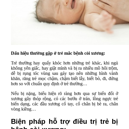
Dấu hiệu thường gặp ở trẻ mắc bệnh còi xương:
Trẻ thường hay quấy khóc hơn những trẻ khác, khi ngủ
không yên giấc, hay giật mình và bị ra nhiều mồ hôi trộm,
dễ bị rụng tóc vùng sau gáy tạo nên những hình vành
khăn, răng trẻ mọc chậm, chậm biết lẫy, biết bò, đi, đứng
hơn so với chuẩn quy định ở trẻ thường…
Nếu bị nặng, biểu hiện rõ ràng hơn qua sự biến đổi ở
xương gây thóp rộng, có các bướu ở trán, lồng ngực trẻ
biến dạng, các đầu xương cổ tay, cổ chân bị bè ra, chân
vòng kiềng…
Biện pháp hỗ trợ điều trị trẻ bị