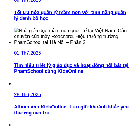
09 Th7,2025
Tối ưu hóa quản lý mầm non với tính năng quản
lý danh bộ học
01 Th7,2025
Tìm hiểu triết lý giáo dục và hoạt động nổi bật tại
PhamSchool cùng KidsOnline
28 Th6,2025
Album ảnh KidsOnline: Lưu giữ khoảnh khắc yêu
thương của trẻ