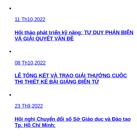
11 Th10,2022
Hội thảo phát triển kỹ năng: TƯ DUY PHẢN BIỆN
VÀ GIẢI QUYẾT VẤN ĐỀ
08 Th10,2022
LỄ TỔNG KẾT VÀ TRAO GIẢI THƯỞNG CUỘC
THI THIẾT KẾ BÀI GIẢNG ĐIỆN TỬ
23 Th9,2022
Hội nghị Chuyển đổi số Sở Giáo dục và Đào tạo
Tp. Hồ Chí Minh: