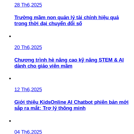
28 Th6,2025
Trường mầm non quản lý tài chính hiệu quả
trong thời đại chuyển đổi số
20 Th6,2025
Chương trình hè nâng cao kỹ năng STEM & AI
dành cho giáo viên mầm
12 Th6,2025
Giới thiệu KidsOnline AI Chatbot phiên bản mới
sắp ra mắt: Trợ lý thông minh
04 Th6,2025