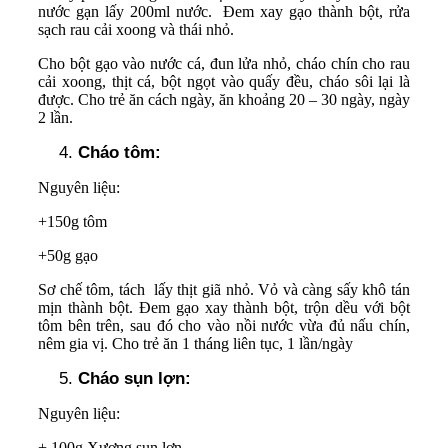
nước gạn lấy 200ml nước. Đem xay gạo thành bột, rửa
sạch rau cải xoong và thái nhỏ.
Cho bột gạo vào nước cá, đun lửa nhỏ, cháo chín cho rau
cải xoong, thịt cá, bột ngọt vào quấy đều, cháo sôi lại là
được. Cho trẻ ăn cách ngày, ăn khoảng 20 – 30 ngày, ngày
2 lần.
Cháo tôm:
Nguyên liệu:
+150g tôm
+50g gạo
Sơ chế tôm, tách lấy thịt giã nhỏ. Vỏ và càng sấy khô tán
mịn thành bột. Đem gạo xay thành bột, trộn dều với bột
tôm bên trên, sau đó cho vào nồi nước vừa đủ nấu chín,
nêm gia vị. Cho trẻ ăn 1 tháng liên tục, 1 lần/ngày
Cháo sụn lợn:
Nguyên liệu:
+ 100g Xương sụn lợn