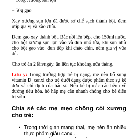
+ 50g gạo
Xay xương sụn lợn đã được sơ chế sạch thành bột, đem
ướp gia vị và xào chín.
Đem gạo xay thành bột. Bắc nồi lên bếp, cho 150ml nước,
cho bột xương sụn lợn vào và đun nhỏ lửa, khi sụn nhừ
cho bột gạo vào, đun tiếp khi cháo chín, nêm gia vị vừa
đủ.
Cho trẻ ăn 2 lần/ngày, ăn liên tục khoảng nửa tháng.
Lưu ý:
Trong trường hợp trẻ bị nặng, mẹ nên bổ sung
vitamin D, canxi cho trẻ dưới dạng dược phẩm theo sự kê
đơn và chỉ định của bác sĩ. Nếu bé bị mắc các bệnh về
đường tiêu hóa, hô hấp mẹ cần nhanh chóng cho bé điều
trị sớm.
Chia sẻ các mẹ mẹo chống còi xương
cho trẻ:
Trong thời gian mang thai, mẹ nên ăn nhiều
thực phẩm giàu canxi.