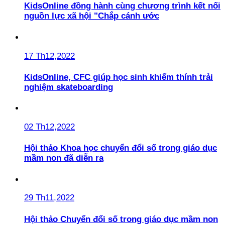
KidsOnline đồng hành cùng chương trình kết nối
nguồn lực xã hội "Chắp cánh ước
17 Th12,2022
KidsOnline, CFC giúp học sinh khiếm thính trải
nghiệm skateboarding
02 Th12,2022
Hội thảo Khoa học chuyển đổi số trong giáo dục
mầm non đã diễn ra
29 Th11,2022
Hội thảo Chuyển đổi số trong giáo dục mầm non