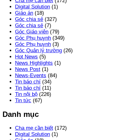
Cha mẹ cần biết
(172)
Digital Solution
(1)
Giáo án
(18)
Góc chia sẻ
(327)
Góc chia sẻ
(7)
Góc Giáo viên
(79)
Góc Phụ huynh
(349)
Góc Phụ huynh
(3)
Góc Quản lý trường
(26)
Hot News
(5)
News Highlights
(1)
News Post
(1)
News-Events
(84)
Tin báo chí
(34)
Tin báo chí
(11)
Tin nội bộ
(226)
Tin tức
(67)
Danh mục
Cha mẹ cần biết
(172)
Digital Solution
(1)