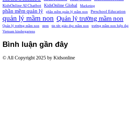
KidsOnline Global
KidsOnline AI Chatbot
Marketing
phần mềm quản lý
Preschool Education
phần mềm quản lý mầm non
quản lý mầm non
Quản lý trường mầm non
Quản lý trường mầm non
stem
tin tức giáo dục mầm non
trường mầm non hiện đại
Vietnam kindergartens
Bình luận gần đây
© All Copyright 2025 by Kidsonline