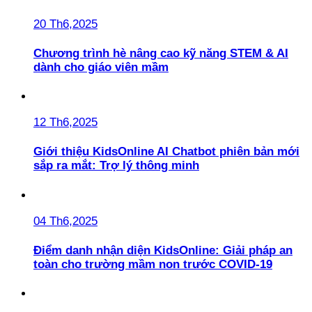
20 Th6,2025
Chương trình hè nâng cao kỹ năng STEM & AI
dành cho giáo viên mầm
12 Th6,2025
Giới thiệu KidsOnline AI Chatbot phiên bản mới
sắp ra mắt: Trợ lý thông minh
04 Th6,2025
Điểm danh nhận diện KidsOnline: Giải pháp an
toàn cho trường mầm non trước COVID-19