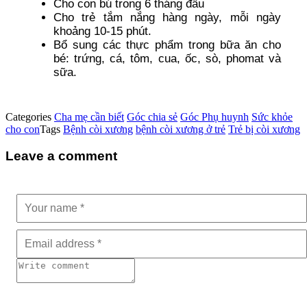
Cho con bú trong 6 tháng đầu
Cho trẻ tắm nắng hàng ngày, mỗi ngày
khoảng 10-15 phút.
Bổ sung các thực phẩm trong bữa ăn cho
bé: trứng, cá, tôm, cua, ốc, sò, phomat và
sữa.
Categories
Cha mẹ cần biết
Góc chia sẻ
Góc Phụ huynh
Sức khỏe
cho con
Tags
Bệnh còi xương
bệnh còi xương ở trẻ
Trẻ bị còi xương
Leave a comment