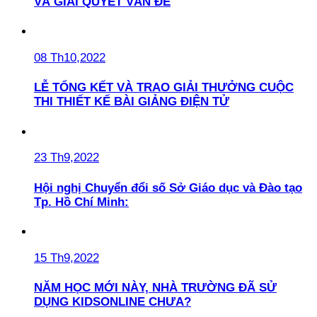
VÀ GIẢI QUYẾT VẤN ĐỀ
08 Th10,2022
LỄ TỔNG KẾT VÀ TRAO GIẢI THƯỞNG CUỘC
THI THIẾT KẾ BÀI GIẢNG ĐIỆN TỬ
23 Th9,2022
Hội nghị Chuyển đổi số Sở Giáo dục và Đào tạo
Tp. Hồ Chí Minh:
15 Th9,2022
NĂM HỌC MỚI NÀY, NHÀ TRƯỜNG ĐÃ SỬ
DỤNG KIDSONLINE CHƯA?