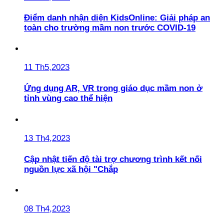
Điểm danh nhận diện KidsOnline: Giải pháp an
toàn cho trường mầm non trước COVID-19
11 Th5,2023
Ứng dụng AR, VR trong giáo dục mầm non ở
tỉnh vùng cao thể hiện
13 Th4,2023
Cập nhật tiến độ tài trợ chương trình kết nối
nguồn lực xã hội "Chắp
08 Th4,2023