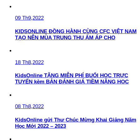
09 Th9,2022
KIDSONLINE ĐỒNG HÀNH CÙNG CFC VIỆT NAM
TẠO NÊN MÙA TRUNG THU ẤM ÁP CHO
18 Th8,2022
KidsOnline TẶNG MIỄN PHÍ BUỔI HỌC TRỰC
TUYẾN kèm BẢN ĐÁNH GIÁ TIỀM NĂNG HỌC
08 Th8,2022
KidsOnline gửi Thư Chúc Mừng Khai Giảng Năm
Học Mới 2022 – 2023