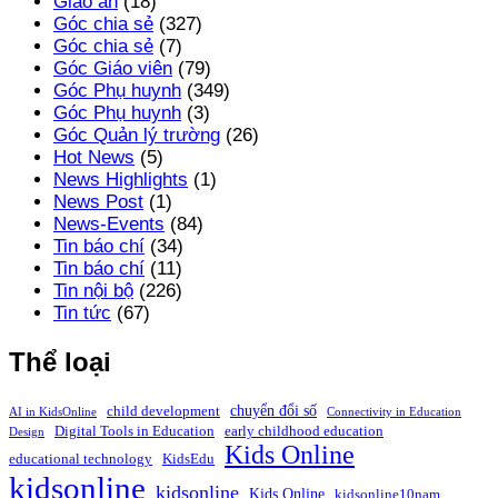
Giáo án
(18)
Góc chia sẻ
(327)
Góc chia sẻ
(7)
Góc Giáo viên
(79)
Góc Phụ huynh
(349)
Góc Phụ huynh
(3)
Góc Quản lý trường
(26)
Hot News
(5)
News Highlights
(1)
News Post
(1)
News-Events
(84)
Tin báo chí
(34)
Tin báo chí
(11)
Tin nội bộ
(226)
Tin tức
(67)
Thể loại
chuyển đổi số
child development
AI in KidsOnline
Connectivity in Education
Digital Tools in Education
early childhood education
Design
Kids Online
educational technology
KidsEdu
kidsonline
kidsonline
Kids Online
kidsonline10nam