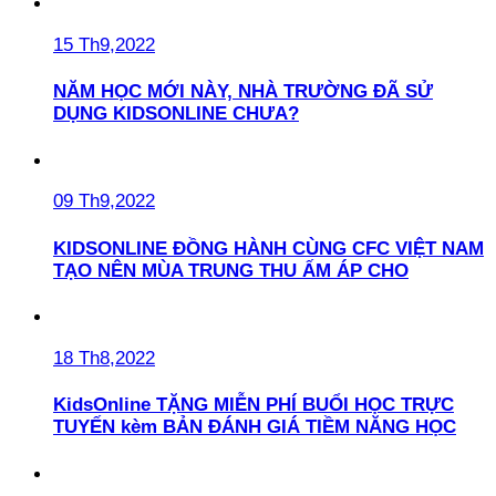
15 Th9,2022
NĂM HỌC MỚI NÀY, NHÀ TRƯỜNG ĐÃ SỬ
DỤNG KIDSONLINE CHƯA?
09 Th9,2022
KIDSONLINE ĐỒNG HÀNH CÙNG CFC VIỆT NAM
TẠO NÊN MÙA TRUNG THU ẤM ÁP CHO
18 Th8,2022
KidsOnline TẶNG MIỄN PHÍ BUỔI HỌC TRỰC
TUYẾN kèm BẢN ĐÁNH GIÁ TIỀM NĂNG HỌC