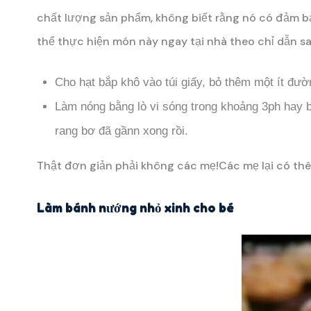
chất lượng sản phẩm, không biết rằng nó có đảm b
thể thực hiện món này ngay tại nhà theo chỉ dẫn sa
Cho hạt bắp khô vào túi giấy, bỏ thêm một ít đườn
Làm nóng bằng lò vi sóng trong khoảng 3ph hay bố
rang bơ đã gầnn xong rồi.
Thật đơn giản phải không các mẹ!Các mẹ lại có t
Làm bánh nướng nhỏ xinh cho bé