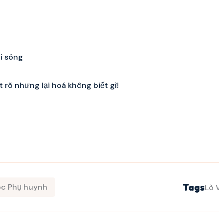
i sóng
 rõ nhưng lại hoá không biết gì!
Tags
c Phụ huynh
Lò 