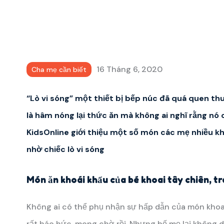
16 Tháng 6, 2020
Cha mẹ cần biết
“Lò vi sóng” một thiết bị bếp núc đã quá quen thu
là hâm nóng lại thức ăn mà không ai nghĩ rằng nó 
KidsOnline
giới thiệu một số món các mẹ nhiều kh
nhờ chiếc lò vi sóng
Món ăn khoái khẩu của bé khoai tây chiên, tr
Không ai có thể phụ nhận sự hấp dẫn của món khoai
rất háo hức, mong chờ rồi. Nhưng bố mẹ lại không 