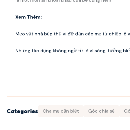
là một món ăn khoái khẩu của bé cũng nên!
Xem Thêm:
Mẹo vặt nhà bếp thú vị đỡ đần các mẹ từ chiếc lò v
Những tác dụng không ngờ từ lò vi sóng, tưởng biết
Categories
Cha mẹ cần biết
Góc chia sẻ
Gó