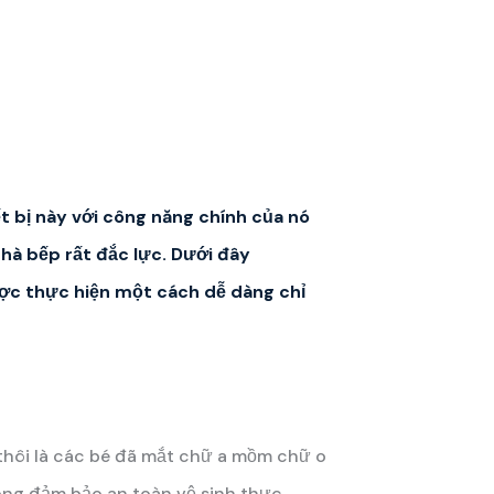
ết bị này với công năng chính của nó
nhà bếp rất đắc lực. Dưới đây
ược thực hiện một cách dễ dàng chỉ
 thôi là các bé đã mắt chữ a mồm chữ o
hông đảm bảo an toàn vệ sinh thực