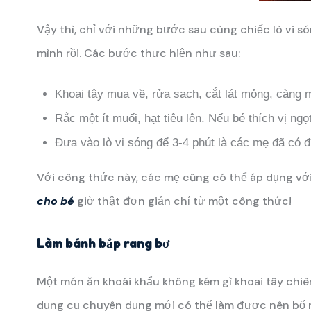
Vậy thì, chỉ với những bước sau cùng chiếc lò vi s
mình rồi. Các bước thực hiện như sau:
Khoai tây mua về, rửa sạch, cắt lát mỏng, càng 
Rắc một ít muối, hạt tiêu lên. Nếu bé thích vị ng
Đưa vào lò vi sóng để 3-4 phút là các mẹ đã có đ
Với công thức này, các mẹ cũng có thể áp dụng với
cho bé
giờ thật đơn giản chỉ từ một công thức!
Làm bánh bắp rang bơ
Một món ăn khoái khẩu không kém gì khoai tây chiê
dụng cụ chuyên dụng mới có thể làm được nên bố mẹ