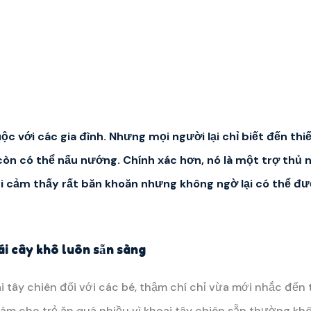
ộc với các gia đình. Nhưng mọi người lại chỉ biết đến thi
còn có thể nấu nướng. Chính xác hơn, nó là một trợ thủ 
i cảm thấy rất băn khoăn nhưng không ngờ lại có thể đ
ái cây khô luôn sẵn sàng
 tây chiên đối với các bé, thậm chí chỉ vừa mới nhắc đến
dám cho trẻ ăn quá nhiều vì khoai tây chiên sẵn thường k