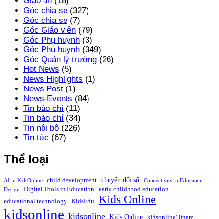
Giáo án
(18)
Góc chia sẻ
(327)
Góc chia sẻ
(7)
Góc Giáo viên
(79)
Góc Phụ huynh
(3)
Góc Phụ huynh
(349)
Góc Quản lý trường
(26)
Hot News
(5)
News Highlights
(1)
News Post
(1)
News-Events
(84)
Tin báo chí
(11)
Tin báo chí
(34)
Tin nội bộ
(226)
Tin tức
(67)
Thể loại
chuyển đổi số
child development
AI in KidsOnline
Connectivity in Education
Digital Tools in Education
early childhood education
Design
Kids Online
educational technology
KidsEdu
kidsonline
kidsonline
Kids Online
kidsonline10nam