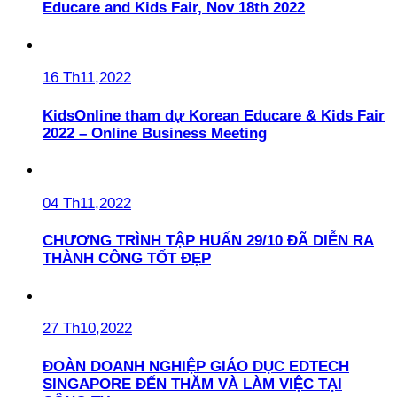
Educare and Kids Fair, Nov 18th 2022
16 Th11,2022
KidsOnline tham dự Korean Educare & Kids Fair
2022 – Online Business Meeting
04 Th11,2022
CHƯƠNG TRÌNH TẬP HUẤN 29/10 ĐÃ DIỄN RA
THÀNH CÔNG TỐT ĐẸP
27 Th10,2022
ĐOÀN DOANH NGHIỆP GIÁO DỤC EDTECH
SINGAPORE ĐẾN THĂM VÀ LÀM VIỆC TẠI