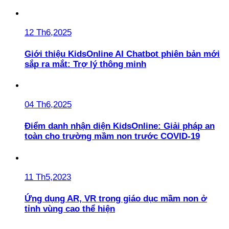
12 Th6,2025
Giới thiệu KidsOnline AI Chatbot phiên bản mới
sắp ra mắt: Trợ lý thông minh
04 Th6,2025
Điểm danh nhận diện KidsOnline: Giải pháp an
toàn cho trường mầm non trước COVID-19
11 Th5,2023
Ứng dụng AR, VR trong giáo dục mầm non ở
tỉnh vùng cao thể hiện