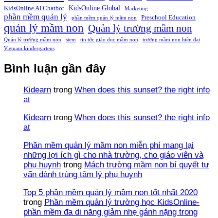
KidsOnline Global
KidsOnline AI Chatbot
Marketing
phần mềm quản lý
Preschool Education
phần mềm quản lý mầm non
quản lý mầm non
Quản lý trường mầm non
Quản lý trường mầm non
stem
tin tức giáo dục mầm non
trường mầm non hiện đại
Vietnam kindergartens
Bình luận gần đây
Kidearn
trong
When does this sunset? the right info
at
Kidearn
trong
When does this sunset? the right info
at
Phần mềm quản lý mầm non miễn phí mang lại
những lợi ích gì cho nhà trường, cho giáo viên và
phụ huynh
trong
Mách trường mầm non bí quyết tư
vấn đánh trúng tâm lý phụ huynh
Top 5 phần mềm quản lý mầm non tốt nhất 2020
trong
Phần mềm quản lý trường học KidsOnline-
phần mềm đa di năng giảm nhẹ gánh nặng trong