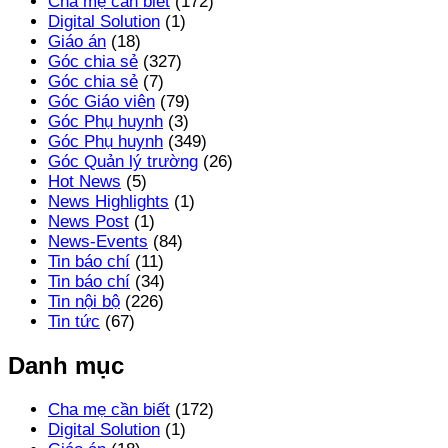
Cha mẹ cần biết
(172)
Digital Solution
(1)
Giáo án
(18)
Góc chia sẻ
(327)
Góc chia sẻ
(7)
Góc Giáo viên
(79)
Góc Phụ huynh
(3)
Góc Phụ huynh
(349)
Góc Quản lý trường
(26)
Hot News
(5)
News Highlights
(1)
News Post
(1)
News-Events
(84)
Tin báo chí
(11)
Tin báo chí
(34)
Tin nội bộ
(226)
Tin tức
(67)
Danh mục
Cha mẹ cần biết
(172)
Digital Solution
(1)