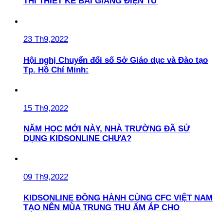
THI THIẾT KẾ BÀI GIẢNG ĐIỆN TỬ
23 Th9,2022
Hội nghị Chuyển đổi số Sở Giáo dục và Đào tạo
Tp. Hồ Chí Minh:
15 Th9,2022
NĂM HỌC MỚI NÀY, NHÀ TRƯỜNG ĐÃ SỬ
DỤNG KIDSONLINE CHƯA?
09 Th9,2022
KIDSONLINE ĐỒNG HÀNH CÙNG CFC VIỆT NAM
TẠO NÊN MÙA TRUNG THU ẤM ÁP CHO