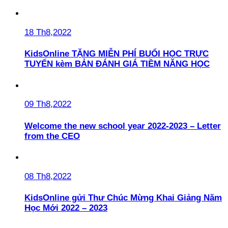
18 Th8,2022
KidsOnline TẶNG MIỄN PHÍ BUỔI HỌC TRỰC
TUYẾN kèm BẢN ĐÁNH GIÁ TIỀM NĂNG HỌC
09 Th8,2022
Welcome the new school year 2022-2023 – Letter
from the CEO
08 Th8,2022
KidsOnline gửi Thư Chúc Mừng Khai Giảng Năm
Học Mới 2022 – 2023