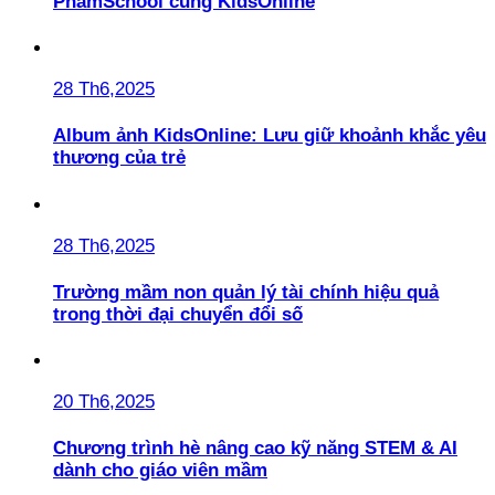
PhamSchool cùng KidsOnline
28 Th6,2025
Album ảnh KidsOnline: Lưu giữ khoảnh khắc yêu
thương của trẻ
28 Th6,2025
Trường mầm non quản lý tài chính hiệu quả
trong thời đại chuyển đổi số
20 Th6,2025
Chương trình hè nâng cao kỹ năng STEM & AI
dành cho giáo viên mầm