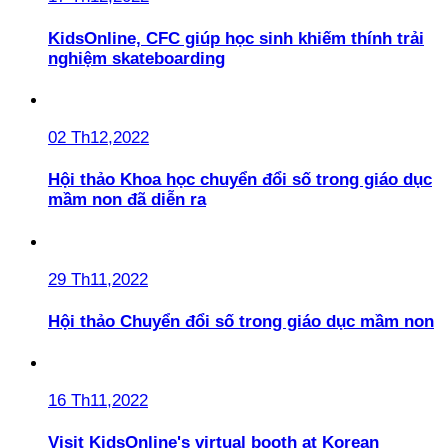
KidsOnline, CFC giúp học sinh khiếm thính trải
nghiệm skateboarding
02 Th12,2022
Hội thảo Khoa học chuyển đổi số trong giáo dục
mầm non đã diễn ra
29 Th11,2022
Hội thảo Chuyển đổi số trong giáo dục mầm non
16 Th11,2022
Visit KidsOnline's virtual booth at Korean