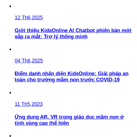
12 Th6,2025
Giới thiệu KidsOnline AI Chatbot phiên bản mới
sắp ra mắt: Trợ lý thông minh
04 Th6,2025
Điểm danh nhận diện KidsOnline: Giải pháp an
toàn cho trường mầm non trước COVID-19
11 Th5,2023
Ứng dụng AR, VR trong giáo dục mầm non ở
tỉnh vùng cao thể hiện