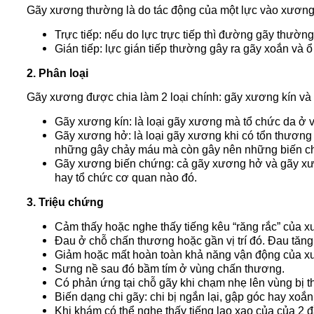
Gãy xương thường là do tác động của một lực vào xương, c
Trực tiếp: nếu do lực trực tiếp thì đường gãy thườn
Gián tiếp: lực gián tiếp thường gây ra gãy xoắn và 
2. Phân loại
Gãy xương được chia làm 2 loại chính: gãy xương kín và
Gãy xương kín: là loại gãy xương mà tổ chức da ở 
Gãy xương hở: là loại gãy xương khi có tổn thương
những gây chảy máu mà còn gây nên những biến c
Gãy xương biến chứng: cả gãy xương hở và gãy xươ
hay tổ chức cơ quan nào đó.
3. Triệu chứng
Cảm thấy hoặc nghe thấy tiếng kêu “răng rắc” của 
Đau ở chỗ chấn thương hoặc gần vị trí đó. Đau tăng
Giảm hoặc mất hoàn toàn khả năng vận động của x
Sưng nề sau đó bầm tím ở vùng chấn thương.
Có phản ứng tại chỗ gãy khi chạm nhẹ lên vùng bị 
Biến dạng chi gãy: chi bị ngắn lại, gập góc hay xo
Khi khám có thể nghe thấy tiếng lạo xạo của của 2