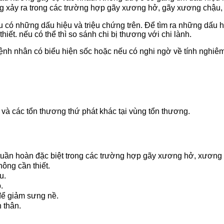
ờng xảy ra trong các trường hợp gãy xương hở, gãy xương chậu
 có những dấu hiệu và triệu chứng trên. Để tìm ra những dấu 
iết. nếu có thể thì so sánh chi bị thương với chi lành.
ệnh nhân có biểu hiện sốc hoặc nếu có nghi ngờ về tính nghiêm
và các tổn thương thứ phát khác tại vùng tổn thương.
à tuần hoàn đặc biệt trong các trường hợp gãy xương hở, xươn
ông cần thiết.
u.
.
để giảm sưng nề.
 thân.