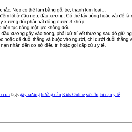
hắc. Nẹp có thể làm bằng gỗ, tre, thanh kim loại…
ó đệm lót ở đầu nẹp, đầu xương. Có thể lấy bông hoặc vải để là
gãy xương đùi phải bất động được 3 khớp
 liên tục bằng một lực không đổi.
u xương gãy vào trong, phải xử trí vết thương sau đó giữ ngu
góc hoặc để duỗi thẳng và buộc vào người, chi dưới duỗi thẳng v
ạn nhân đến cơ sở điều trị hoặc gọi cấp cứu y tế.
o con
Tags
gãy xương
hướng dẫn
Kids Online
sơ cứu
tai nạn
y tế