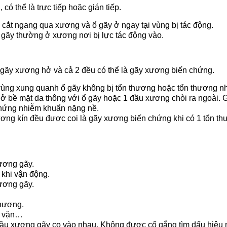
ó thể là trực tiếp hoặc gián tiếp.
g cắt ngang qua xương và ổ gãy ở ngay tại vùng bị tác động.
ổ gãy thường ở xương nơi bị lực tác động vào.
 gãy xương hở và cả 2 đều có thể là gãy xương biến chứng.
vùng xung quanh ổ gãy không bị tổn thương hoặc tổn thương n
 ở bề mặt da thông với ổ gãy hoặc 1 đầu xương chòi ra ngoài. 
hứng nhiễm khuẩn nặng nề.
ng kín đều được coi là gãy xương biến chứng khi có 1 tổn t
xương gãy.
 khi vận động.
ương gãy.
thương.
ắn vặn…
 đầu xương gãy cọ vào nhau. Không được cố gắng tìm dấu hiệu n