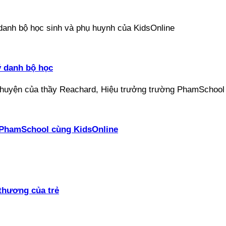
ý danh bộ học
ại PhamSchool cùng KidsOnline
thương của trẻ