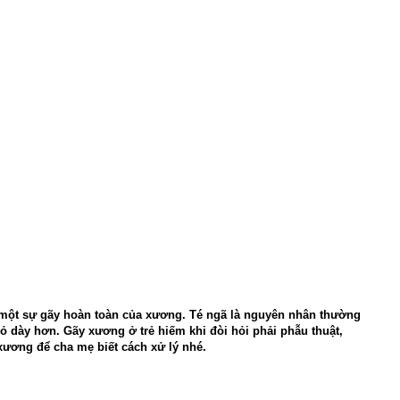
ến một sự gãy hoàn toàn của xương. Té ngã là nguyên nhân thường
ỏ dày hơn. Gãy xương ở trẻ hiếm khi đòi hỏi phải phẫu thuật,
xương để cha mẹ biết cách xử lý nhé.