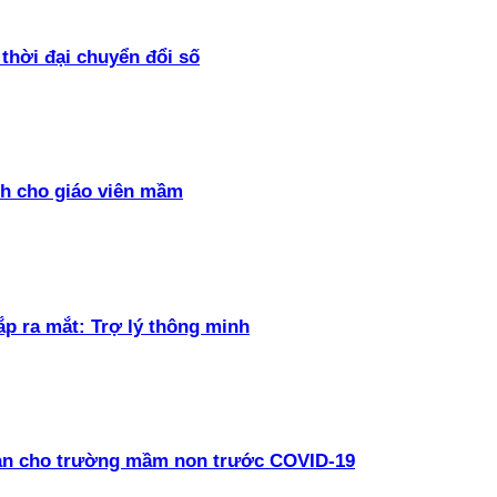
thời đại chuyển đổi số
h cho giáo viên mầm
ắp ra mắt: Trợ lý thông minh
oàn cho trường mầm non trước COVID-19