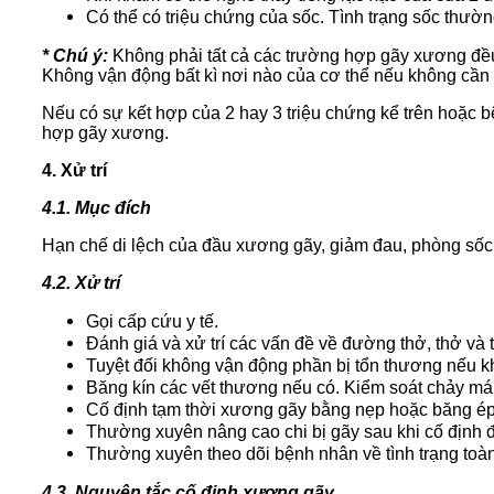
Có thể có triệu chứng của sốc. Tình trạng sốc thư
* Chú ý:
Không phải tất cả các trường hợp gãy xương đều
Không vận động bất kì nơi nào của cơ thể nếu không cần th
Nếu có sự kết hợp của 2 hay 3 triệu chứng kể trên hoặc b
hợp gãy xương.
4. Xử trí
4.1. Mục đích
Hạn chế di lệch của đầu xương gãy, giảm đau, phòng sốc 
4.2. Xử trí
Gọi cấp cứu y tế.
Đánh giá và xử trí các vấn đề về đường thở, thở v
Tuyệt đối không vận động phần bị tổn thương nếu kh
Băng kín các vết thương nếu có. Kiểm soát chảy má
Cố định tạm thời xương gãy bằng nẹp hoặc băng ép
Thường xuyên nâng cao chi bị gãy sau khi cố định 
Thường xuyên theo dõi bệnh nhân về tình trạng toàn
4.3. Nguyên tắc cố định xương gãy