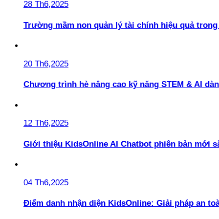
28 Th6,2025
Trường mầm non quản lý tài chính hiệu quả trong 
20 Th6,2025
Chương trình hè nâng cao kỹ năng STEM & AI dàn
12 Th6,2025
Giới thiệu KidsOnline AI Chatbot phiên bản mới s
04 Th6,2025
Điểm danh nhận diện KidsOnline: Giải pháp an t