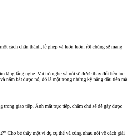
ột cách chân thành, lễ phép và luôn luôn, rồi chúng sẽ mang
 lặng lắng nghe. Vai trò nghe và nói sẽ được thay đổi liên tục.
h và nắm bắt được nó, đó là một trong những kỹ năng đầu tiên mà
ng trong giao tiếp. Ánh mắt trực tiếp, chăm chú sẽ dễ gây được
t?” Cho bé thấy một ví dụ cụ thể và cùng nhau nói về cách giải