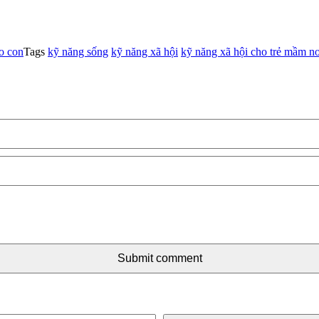
ho con
Tags
kỹ năng sống
kỹ năng xã hội
kỹ năng xã hội cho trẻ mầm n
Submit comment