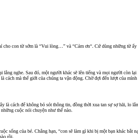
chỉ cho con từ sớm là “Vui lòng…” và “Cảm ơn“. Cứ dùng những từ ấy m
lắng nghe. Sau đó, một người khác sẽ lên tiếng và mọi người còn lại im
 là cách mà thế giới của chúng ta vận động. Chờ đợi đến lượt của mìn
là cách để không bỏ sót thông tin, đồng thời xua tan sự sợ hãi, lo lắ
c những cuộc nói chuyện như thế nào.
uộc sống của bé. Chẳng hạn, “con sẽ làm gì khi bị một bạn khác bắt nạ
ào rồi.