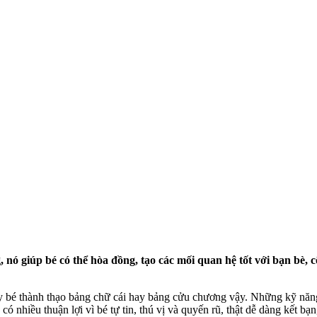
 nó giúp bé có thể hòa đồng, tạo các mối quan hệ tốt với bạn bè,
 bé
thành thạo bảng chữ cái hay bảng cửu chương vậy. Những kỹ năng c
có nhiều thuận lợi vì bé tự tin, thú vị và quyến rũ, thật dễ dàng kết bạn