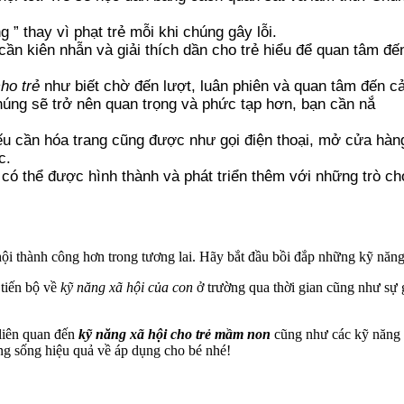
 ” thay vì phạt trẻ mỗi khi chúng gây lỗi.
ần kiên nhẫn và giải thích dần cho trẻ hiểu để quan tâm đế
ho trẻ
như biết chờ đến lượt, luân phiên và quan tâm đến 
húng sẽ trở nên quan trọng và phức tạp hơn, bạn cần nắ
 cần hóa trang cũng được như gọi điện thoại, mở cửa hàng, 
c.
ẻ
có thể được hình thành và phát triển thêm với những trò ch
ội thành công hơn trong tương lai. Hãy bắt đầu bồi đắp những kỹ năng
tiến bộ về
kỹ năng xã hội của con
ở trường qua thời gian cũng như sự 
liên quan đến
kỹ năng xã hội cho trẻ mầm non
cũng như các kỹ năng 
ng sống hiệu quả về áp dụng cho bé nhé!