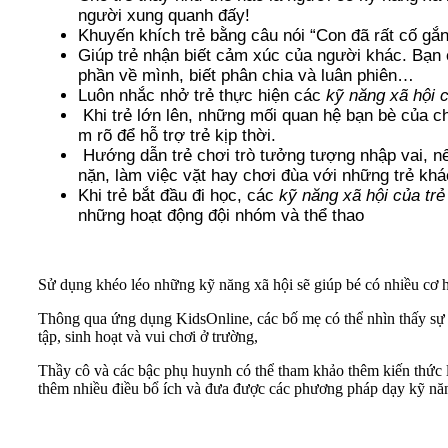
người xung quanh đấy!
Khuyến khích trẻ bằng câu nói “Con đã rất cố gắng
Giúp trẻ nhận biết cảm xúc của người khác. Bạn c
phần về mình, biết phân chia và luân phiên…
Luôn nhắc nhở trẻ thực hiện các
kỹ năng xã hội c
Khi trẻ lớn lên, những mối quan hệ bạn bè của c
m rõ để hỗ trợ trẻ kịp thời.
Hướng dẫn trẻ chơi trò tưởng tượng nhập vai, nếu
nặn, làm việc vặt hay chơi đùa với những trẻ khá
Khi trẻ bắt đầu đi học, các
kỹ năng xã hội của tr
những hoạt động đội nhóm và thể thao
Sử dụng khéo léo những kỹ năng xã hội sẽ giúp bé có nhiều cơ h
Thông qua ứng dụng KidsOnline, các bố mẹ có thể nhìn thấy sự 
tập, sinh hoạt và vui chơi ở trường,
Thầy cô và các bậc phụ huynh có thể tham khảo thêm kiến thức 
thêm nhiều điều bổ ích và đưa được các phương pháp dạy kỹ nă