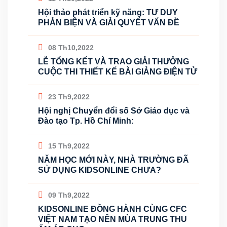
Hội thảo phát triển kỹ năng: TƯ DUY
PHẢN BIỆN VÀ GIẢI QUYẾT VẤN ĐỀ
08 Th10,2022
LỄ TỔNG KẾT VÀ TRAO GIẢI THƯỞNG
CUỘC THI THIẾT KẾ BÀI GIẢNG ĐIỆN TỬ
23 Th9,2022
Hội nghị Chuyển đổi số Sở Giáo dục và
Đào tạo Tp. Hồ Chí Minh:
15 Th9,2022
NĂM HỌC MỚI NÀY, NHÀ TRƯỜNG ĐÃ
SỬ DỤNG KIDSONLINE CHƯA?
09 Th9,2022
KIDSONLINE ĐỒNG HÀNH CÙNG CFC
VIỆT NAM TẠO NÊN MÙA TRUNG THU