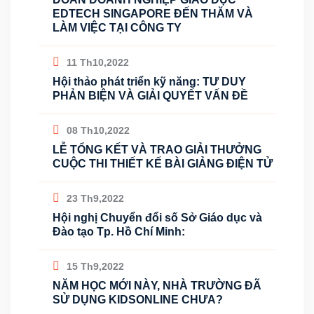
EDTECH SINGAPORE ĐẾN THĂM VÀ
LÀM VIỆC TẠI CÔNG TY
11 Th10,2022
Hội thảo phát triển kỹ năng: TƯ DUY
PHẢN BIỆN VÀ GIẢI QUYẾT VẤN ĐỀ
08 Th10,2022
LỄ TỔNG KẾT VÀ TRAO GIẢI THƯỞNG
CUỘC THI THIẾT KẾ BÀI GIẢNG ĐIỆN TỬ
23 Th9,2022
Hội nghị Chuyển đổi số Sở Giáo dục và
Đào tạo Tp. Hồ Chí Minh:
15 Th9,2022
NĂM HỌC MỚI NÀY, NHÀ TRƯỜNG ĐÃ
SỬ DỤNG KIDSONLINE CHƯA?